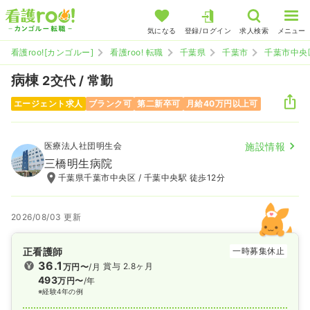
気になる
登録/ログイン
求人検索
メニュー
看護roo![カンゴルー]
看護roo! 転職
千葉県
千葉市
千葉市中央
病棟
2交代 / 常勤
エージェント求人
ブランク可
第二新卒可
月給40万円以上可
医療法人社団明生会
施設情報
三橋明生病院
千葉県千葉市中央区 / 千葉中央駅 徒歩12分
2026/08/03 更新
正看護師
一時募集休止
36.1
賞与 2.8ヶ月
万円〜
/月
493
万円〜
/年
※経験4年の例