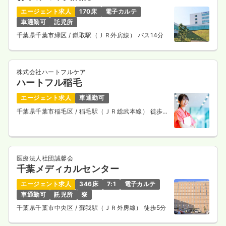
エージェント求人
170床
電子カルテ
車通勤可
託児所
千葉県千葉市緑区
/ 鎌取駅（ＪＲ外房線） バス14分
株式会社ハートフルケア
ハートフル稲毛
エージェント求人
車通勤可
千葉県千葉市稲毛区
/ 稲毛駅（ＪＲ総武本線） 徒歩8
分
医療法人社団誠馨会
千葉メディカルセンター
エージェント求人
346床
7:1
電子カルテ
車通勤可
託児所
寮
千葉県千葉市中央区
/ 蘇我駅（ＪＲ外房線） 徒歩5分