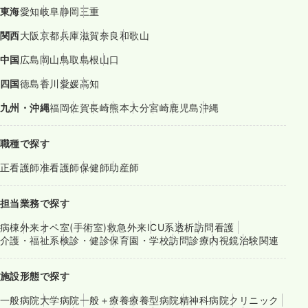
東海
愛知
岐阜
静岡
三重
関西
大阪
京都
兵庫
滋賀
奈良
和歌山
中国
広島
岡山
鳥取
島根
山口
四国
徳島
香川
愛媛
高知
九州・沖縄
福岡
佐賀
長崎
熊本
大分
宮崎
鹿児島
沖縄
職種で探す
正看護師
准看護師
保健師
助産師
担当業務で探す
病棟
外来
オペ室(手術室)
救急外来
ICU系
透析
訪問看護
介護・福祉系
検診・健診
保育園・学校
訪問診療
内視鏡
治験関連
施設形態で探す
一般病院
大学病院
一般＋療養
療養型病院
精神科病院
クリニック