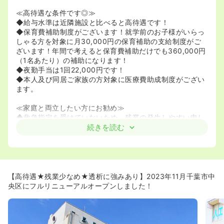
≪高待遇な条件です◎≫
◆給与水準は近隣施設と比べると高待遇です！
◆保育費補助制度がございます！就学前のお子様がいらっ
しゃる方を対象に月30,000円の保育補助の支給制度がご
ざいます！年間で考えると保育費補助だけでも360,000円
（1名あたり）の補助になります！
◆夜勤手当は1回22,000円です！
◆本人及び同居ご家族の方対象に医療費助成制度がござい
ます。
≪家庭と両立したい方にお勧め≫
◆救急指定を受けていないため、残業の発生しやすい申し
送りの際の受け入れ等もございません。
続きを読む
≪千葉県でも大手の透析の法人の病院です！≫
◆明生会グループの病院となります。複数のクリニックも
展開しており、安定の母体です。
◆入院患者は入院透析の方、肺炎などの内科疾患の方、寝
【高待遇★残業少なめ★透析に強みあり】2023年11月千葉市中
たきりの方がおります。
央区にフルリニューアルオープンしました！
◆人口透析の患者様が6割を占めており、病棟でも透析を
行っていますが、未経験の方でも、しっかりとした指導が
あるためご安心下さい！