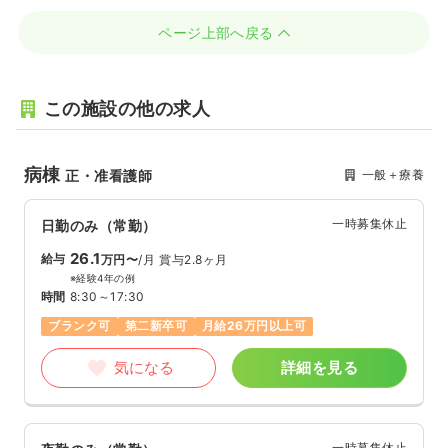
ページ上部へ戻る
この施設の他の求人
病棟
一般＋療養
正・准看護師
一時募集休止
日勤のみ（常勤）
26.1
給与
万円〜
/月
賞与2.8ヶ月
※経験4年の例
時間
8:30～17:30
ブランク可
第二新卒可
月給26万円以上可
気になる
詳細を見る
一時募集休止