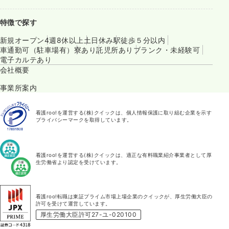
特徴で探す
新規オープン
4週8休以上
土日休み
駅徒歩５分以内
車通勤可（駐車場有）
寮あり
託児所あり
ブランク・未経験可
電子カルテあり
会社概要
事業所案内
看護roo!を運営する(株)クイックは、個人情報保護に取り組む企業を示す
プライバシーマークを取得しています。
看護roo!を運営する(株)クイックは、適正な有料職業紹介事業者として厚
生労働省より認定を受けています。
看護roo!転職は東証プライム市場上場企業のクイックが、厚生労働大臣の
許可を受けて運営しています。
厚生労働大臣許可27-ユ-020100