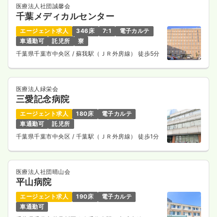
医療法人社団誠馨会
千葉メディカルセンター
一時募集休止
日勤のみ（パート）
エージェント求人
346床
7:1
電子カルテ
1,400〜1,600
給与
時給
円
車通勤可
託児所
寮
時間
8:30～17:00
（休憩45分）
千葉県千葉市中央区
/ 蘇我駅（ＪＲ外房線） 徒歩5分
日曜休み
ブランク可
時給1,600円以上可
気になる
詳細を見る
医療法人緑栄会
三愛記念病院
エージェント求人
180床
電子カルテ
車通勤可
託児所
透析
一般＋療養
正・准看護師
千葉県千葉市中央区
/ 千葉駅（ＪＲ外房線） 徒歩1分
一時募集休止
日勤のみ（常勤）
26.1
給与
万円
/月
賞与3ヶ月
医療法人社団晴山会
※経験4年の例
平山病院
時間
8:30～17:30
（休憩45分）
エージェント求人
190床
電子カルテ
日曜休み
ブランク可
月給32万円以上可
車通勤可