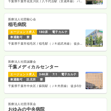
千葉県千葉市花見川区
/ 八千代台駅（京成本線） バス
気になる
詳細を見る
15分
医療法人社団駿心会
稲毛病院
エージェント求人
180床
電子カルテ
車通勤可
寮
千葉県千葉市稲毛区
/ 稲毛駅（ＪＲ総武本線） 徒歩5
分
医療法人社団誠馨会
千葉メディカルセンター
エージェント求人
346床
7:1
電子カルテ
車通勤可
託児所
寮
千葉県千葉市中央区
/ 蘇我駅（ＪＲ外房線） 徒歩5分
医療法人社団淳英会
おゆみの中央病院