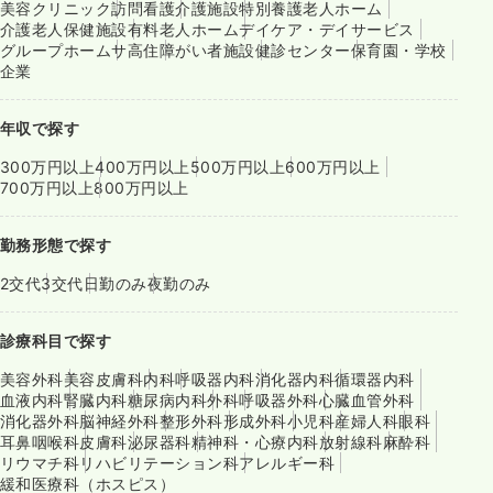
美容クリニック
訪問看護
介護施設
特別養護老人ホーム
介護老人保健施設
有料老人ホーム
デイケア・デイサービス
グループホーム
サ高住
障がい者施設
健診センター
保育園・学校
企業
年収で探す
300万円以上
400万円以上
500万円以上
600万円以上
700万円以上
800万円以上
勤務形態で探す
2交代
3交代
日勤のみ
夜勤のみ
診療科目で探す
美容外科
美容皮膚科
内科
呼吸器内科
消化器内科
循環器内科
血液内科
腎臓内科
糖尿病内科
外科
呼吸器外科
心臓血管外科
消化器外科
脳神経外科
整形外科
形成外科
小児科
産婦人科
眼科
耳鼻咽喉科
皮膚科
泌尿器科
精神科・心療内科
放射線科
麻酔科
リウマチ科
リハビリテーション科
アレルギー科
緩和医療科（ホスピス）