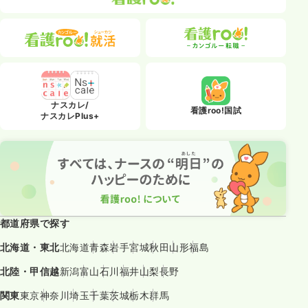
ナスカレ/
看護roo!国試
ナスカレPlus+
都道府県で探す
北海道・東北
北海道
青森
岩手
宮城
秋田
山形
福島
北陸・甲信越
新潟
富山
石川
福井
山梨
長野
関東
東京
神奈川
埼玉
千葉
茨城
栃木
群馬