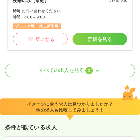
夜勤のみ（常勤）
給与
お問い合わせください
時間
17:00～9:00
ブランク可
第二新卒可
気になる
詳細を見る
外来
一般＋療養
正・准看護師
すべての求人を見る
3
一時募集休止
日勤のみ（常勤）
24.6
給与
万円〜
/月
賞与3ヶ月
※経験5年の例
イメージに合う求人は見つかりましたか？
時間
8:30～17:00
他の求人も比較してみましょう！
日曜休み
ブランク可
月給38万円以上可
条件が似ている求人
気になる
詳細を見る