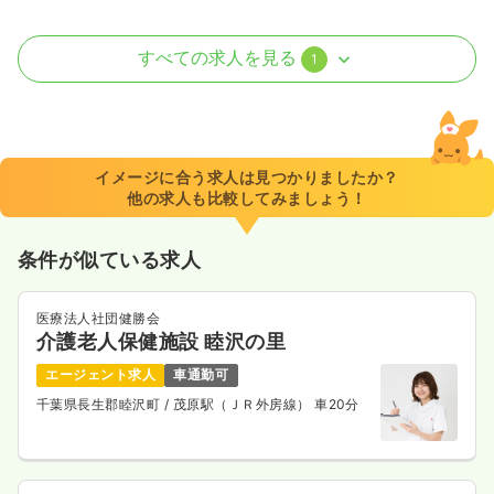
外来
一般病院
正・准看護師
すべての求人を見る
1
2交代（常勤）
34.4
給与
万円〜
/月
賞与2回
※一例
イメージに合う求人は見つかりましたか？
時間
8:30～17:15
他の求人も比較してみましょう！
4週8休以上
ブランク可
月給34万円以上可
条件が似ている求人
気になる
詳細を見る
医療法人社団健勝会
介護老人保健施設 睦沢の里
エージェント求人
車通勤可
千葉県長生郡睦沢町
/ 茂原駅（ＪＲ外房線） 車20分