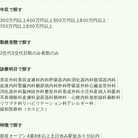
年収で探す
300万円以上
400万円以上
500万円以上
600万円以上
700万円以上
800万円以上
勤務形態で探す
2交代
3交代
日勤のみ
夜勤のみ
診療科目で探す
美容外科
美容皮膚科
内科
呼吸器内科
消化器内科
循環器内科
血液内科
腎臓内科
糖尿病内科
外科
呼吸器外科
心臓血管外科
消化器外科
脳神経外科
整形外科
形成外科
小児科
産婦人科
眼科
耳鼻咽喉科
皮膚科
泌尿器科
精神科・心療内科
放射線科
麻酔科
リウマチ科
リハビリテーション科
アレルギー科
緩和医療科（ホスピス）
特徴で探す
新規オープン
4週8休以上
土日休み
駅徒歩５分以内