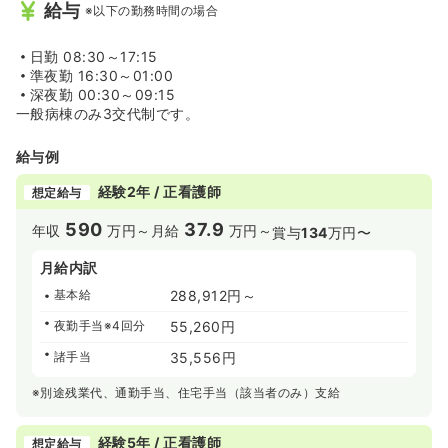
給与
※以下の勤務時間の場合
日勤
08:30～17:15
準夜勤
16:30～01:00
深夜勤
00:30～09:15
一般病棟のみ3交代制です。
給与例
経験2年 / 正看護師
想定給与
590
37.9
年収
万円～
月給
万円～
賞与
134
万円〜
月給内訳
基本給
288,912円～
夜勤手当※4回分
55,260円
諸手当
35,556円
※別途残業代、通勤手当、住宅手当（該当者のみ）支給
経験5年 / 正看護師
想定給与