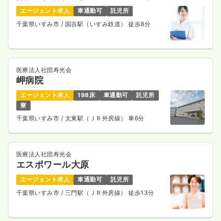
エージェント求人
車通勤可
託児所
千葉県いすみ市
/ 国吉駅（いすみ鉄道） 徒歩8分
医療法人社団寿光会
岬病院
エージェント求人
198床
車通勤可
託児所
寮
千葉県いすみ市
/ 太東駅（ＪＲ外房線） 車6分
医療法人社団寿光会
エスポワール大原
エージェント求人
車通勤可
託児所
千葉県いすみ市
/ 三門駅（ＪＲ外房線） 徒歩13分