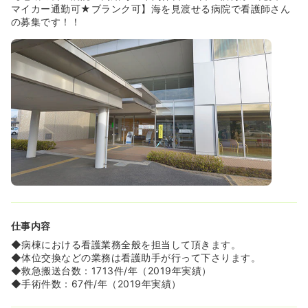
いる方も安心して働くことができます。
マイカー通勤可★ブランク可】海を見渡せる病院で看護師さん
の募集です！！
≪ブランクのある方もO.K.≫
◆結婚出産を経て、復職された方も多数いらっしゃいま
す。ブランクがある方も安心してご応募ください！
仕事内容
◆病棟における看護業務全般を担当して頂きます。
◆体位交換などの業務は看護助手が行って下さります。
◆救急搬送台数：1713件/年（2019年実績）
◆手術件数：67件/年（2019年実績）