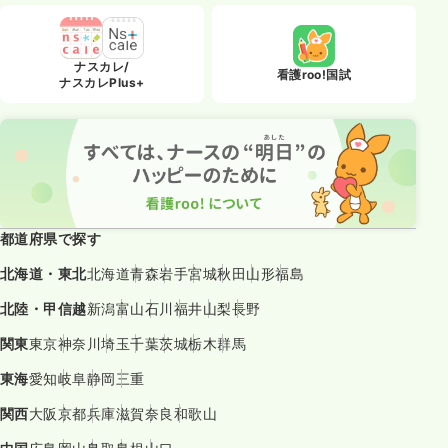
ナスカレ/
看護roo!国試
ナスカレPlus+
都道府県で探す
北海道・東北
北海道
青森
岩手
宮城
秋田
山形
福島
北陸・甲信越
新潟
富山
石川
福井
山梨
長野
関東
東京
神奈川
埼玉
千葉
茨城
栃木
群馬
東海
愛知
岐阜
静岡
三重
関西
大阪
京都
兵庫
滋賀
奈良
和歌山