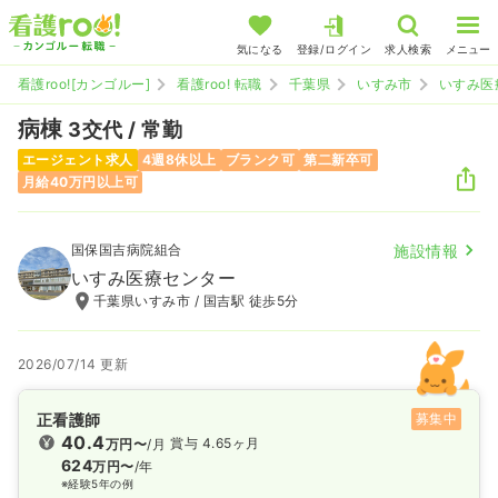
気になる
登録/ログイン
求人検索
メニュー
看護roo![カンゴルー]
看護roo! 転職
千葉県
いすみ市
いすみ医
病棟
3交代 / 常勤
エージェント求人
4週8休以上
ブランク可
第二新卒可
月給40万円以上可
国保国吉病院組合
施設情報
いすみ医療センター
千葉県いすみ市 / 国吉駅 徒歩5分
2026/07/14 更新
正看護師
募集中
40.4
賞与 4.65ヶ月
万円〜
/月
624
万円〜
/年
※経験5年の例