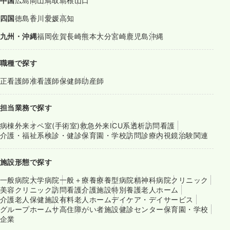
中国
広島
岡山
鳥取
島根
山口
四国
徳島
香川
愛媛
高知
九州・沖縄
福岡
佐賀
長崎
熊本
大分
宮崎
鹿児島
沖縄
職種で探す
正看護師
准看護師
保健師
助産師
担当業務で探す
病棟
外来
オペ室(手術室)
救急外来
ICU系
透析
訪問看護
介護・福祉系
検診・健診
保育園・学校
訪問診療
内視鏡
治験関連
施設形態で探す
一般病院
大学病院
一般＋療養
療養型病院
精神科病院
クリニック
美容クリニック
訪問看護
介護施設
特別養護老人ホーム
介護老人保健施設
有料老人ホーム
デイケア・デイサービス
グループホーム
サ高住
障がい者施設
健診センター
保育園・学校
企業