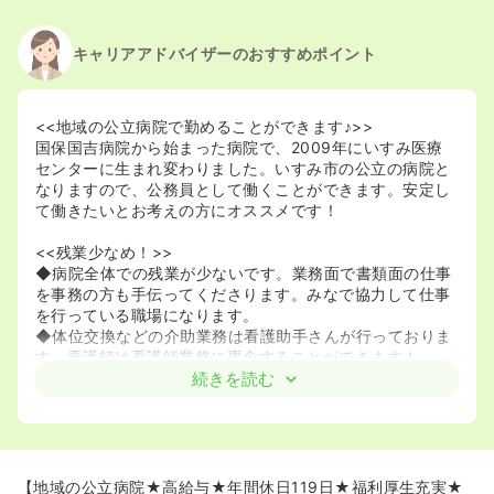
2020/09/17
正・准看護師を休止中
キャリアアドバイザーのおすすめポイント
<<地域の公立病院で勤めることができます♪>>
国保国吉病院から始まった病院で、2009年にいすみ医療
センターに生まれ変わりました。いすみ市の公立の病院と
なりますので、公務員として働くことができます。安定し
て働きたいとお考えの方にオススメです！
<<残業少なめ！>>
◆病院全体での残業が少ないです。業務面で書類面の仕事
を事務の方も手伝ってくださります。みなで協力して仕事
を行っている職場になります。
◆体位交換などの介助業務は看護助手さんが行っておりま
す。看護師は看護師業務に専念することができます！
続きを読む
≪ママさんナースも安心して働けます！≫
◆お子さんのいらっしゃる看護師さんが80％以上！お子さ
んの病時は早退を勧めてくれますので、安心して働ける環
境です。
◆改築したきれいな託児所があります。小さいお子さんが
【地域の公立病院★高給与★年間休日119日★福利厚生充実★