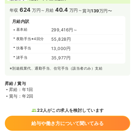
624
40.4
年収
万円～
月給
万円～
賞与
139
万円〜
月給内訳
基本給
299,416円～
夜勤手当※4回分
55,828円
扶養手当
13,000円
諸手当
35,977円
※別途残業代、通勤手当、住宅手当（該当者のみ）支給
昇給 / 賞与
昇給：年1回
賞与：年2回
22人がこの求人を検討しています
給与や働き方について聞いてみる