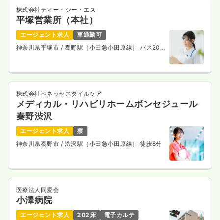
株式会社ティー・シー・エス
平塚営業所（本社）
エージェント求人
車通勤可
日勤のみ（パート）
神奈川県平塚市
/ 秦野駅（小田急小田原線） バス20
1,600〜1,800
給与
分
時給
円
時間
8:30～17:30
ブランク可
新卒可
第二新卒可
時給1,800円以上可
株式会社ベネッセスタイルケア
気になる
詳細を見る
メディカル・リハビリホームボンセジュール
秦野渋沢
エージェント求人
寮
神奈川県秦野市
/ 渋沢駅（小田急小田原線） 徒歩8分
オペ室(手術室)
一般病院
正・准看護師
日勤のみ（常勤）
24.2
給与
万円
/月
賞与4ヶ月
医療法人同愛会
※経験8年の例
小澤病院
時間
8:30～17:00
エージェント求人
202床
電子カルテ