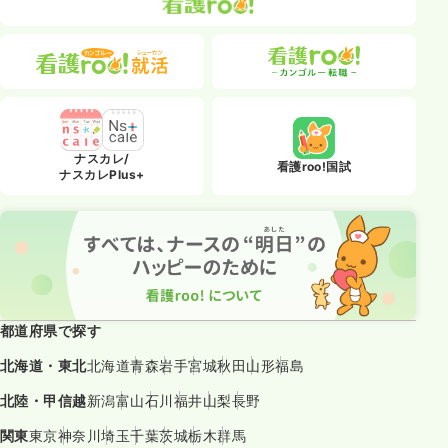
ナスカレ/
看護roo!国試
ナスカレPlus+
都道府県で探す
北海道・東北
北海道
青森
岩手
宮城
秋田
山形
福島
北陸・甲信越
新潟
富山
石川
福井
山梨
長野
関東
東京
神奈川
埼玉
千葉
茨城
栃木
群馬