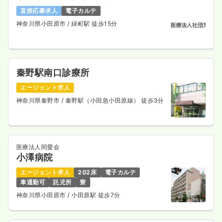
外来
一般病院
正・准看護師
直接応募求人
電子カルテ
神奈川県小田原市
/ 緑町駅 徒歩15分
日勤のみ（常勤）
給与
お問い合わせください
時間
8:30～17:30
秦野駅南口診療所
年間休日120日
4週8休以上
ブランク可
新卒可
第二新卒可
エージェント求人
気になる
詳細を見る
神奈川県秦野市
/ 秦野駅（小田急小田原線） 徒歩3分
2交代（常勤）
医療法人同愛会
小澤病院
32.3
給与
万円
/月
賞与4ヶ月
※経験5年の例
エージェント求人
202床
電子カルテ
時間
8:30～17:30
車通勤可
託児所
寮
年間休日120日
4週8休以上
ブランク可
新卒可
神奈川県小田原市
/ 小田原駅 徒歩7分
第二新卒可
月給35万円以上可
気になる
詳細を見る