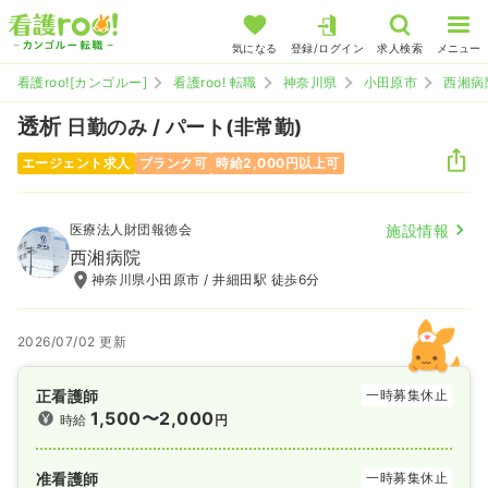
気になる
登録/ログイン
求人検索
メニュー
看護roo![カンゴルー]
看護roo! 転職
神奈川県
小田原市
西湘病
透析
日勤のみ / パート(非常勤)
エージェント求人
ブランク可
時給2,000円以上可
医療法人財団報徳会
施設情報
西湘病院
神奈川県小田原市 / 井細田駅 徒歩6分
2026/07/02 更新
正看護師
一時募集休止
1,500〜2,000
時給
円
准看護師
一時募集休止