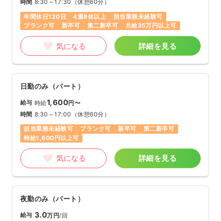
時間
8:30～17:30
（休憩60分）
年間休日120日
4週8休以上
担当業務未経験可
ブランク可
新卒可
第二新卒可
月給35万円以上可
気になる
詳細を見る
日勤のみ（パート）
1,600
給与
時給
円〜
時間
8:30～17:00
（休憩60分）
担当業務未経験可
ブランク可
新卒可
第二新卒可
時給1,600円以上可
気になる
詳細を見る
夜勤のみ（パート）
3.0
給与
万円
/回