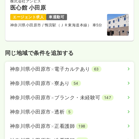
株式会社アンビス
1,600〜1,800
給与
時給
円
医心館 小田原
時間
7:45～12:45
エージェント求人
車通勤可
日祝休み
担当業務未経験可
ブランク可
新卒可
神奈川県小田原市
/ 鴨宮駅（ＪＲ東海道本線） 車5分
第二新卒可
時給1,800円以上可
気になる
詳細を見る
同じ地域で条件を追加する
透析
一般病院
正・准看護師
神奈川県小田原市
×
電子カルテあり
63
神奈川県小田原市
×
寮あり
一時募集休止
日勤のみ（常勤）
54
22.0〜30.0
給与
万円
/月
賞与2回
神奈川県小田原市
×
ブランク・未経験可
147
※一例
時間
8:00～16:30
神奈川県小田原市
×
透析
5
年間休日120日
ブランク可
月給30万円以上可
神奈川県小田原市
×
正看護師
198
気になる
詳細を見る