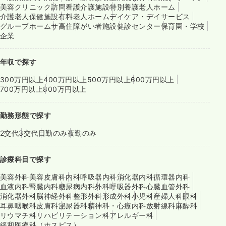
美容クリニック
訪問看護
介護施設
特別養護老人ホーム
介護老人保健施設
有料老人ホーム
デイケア・デイサービス
グループホーム
サ高住
障がい者施設
健診センター
保育園・学校
企業
年収で探す
300万円以上
400万円以上
500万円以上
600万円以上
700万円以上
800万円以上
勤務形態で探す
2交代
3交代
日勤のみ
夜勤のみ
診療科目で探す
美容外科
美容皮膚科
内科
呼吸器内科
消化器内科
循環器内科
血液内科
腎臓内科
糖尿病内科
外科
呼吸器外科
心臓血管外科
消化器外科
脳神経外科
整形外科
形成外科
小児科
産婦人科
眼科
耳鼻咽喉科
皮膚科
泌尿器科
精神科・心療内科
放射線科
麻酔科
リウマチ科
リハビリテーション科
アレルギー科
緩和医療科（ホスピス）