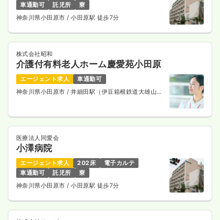
年間休日120日
4週8休以上
ブランク可
車通勤可
託児所
寮
神奈川県小田原市
/ 小田原駅 徒歩7分
気になる
詳細を見る
株式会社昭和
介護付有料老人ホーム慶愛苑小田原
検診・健診
一般病院
正・准看護師
エージェント求人
車通勤可
一時募集休止
日勤のみ（常勤）
神奈川県小田原市
/ 井細田駅（伊豆箱根鉄道大雄山
線） 徒歩5分
26.2
給与
万円
/月
賞与3.8ヶ月
※経験10年の例
時間
8:30～17:30
医療法人同愛会
日祝休み
年間休日120日
4週8休以上
担当業務未経験可
小澤病院
ブランク可
新卒可
第二新卒可
月給26万円以上可
エージェント求人
202床
電子カルテ
気になる
詳細を見る
車通勤可
託児所
寮
神奈川県小田原市
/ 小田原駅 徒歩7分
一時募集休止
日勤のみ（パート）