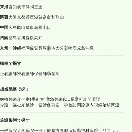
東海
愛知
岐阜
静岡
三重
関西
大阪
京都
兵庫
滋賀
奈良
和歌山
中国
広島
岡山
鳥取
島根
山口
四国
徳島
香川
愛媛
高知
九州・沖縄
福岡
佐賀
長崎
熊本
大分
宮崎
鹿児島
沖縄
職種で探す
正看護師
准看護師
保健師
助産師
担当業務で探す
病棟
外来
オペ室(手術室)
救急外来
ICU系
透析
訪問看護
介護・福祉系
検診・健診
保育園・学校
訪問診療
内視鏡
治験関連
施設形態で探す
一般病院
大学病院
一般＋療養
療養型病院
精神科病院
クリニック