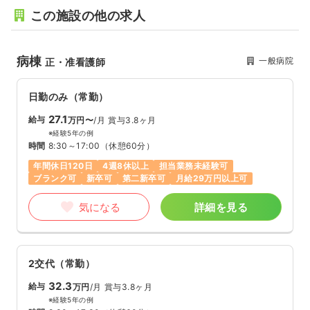
この施設の他の求人
病棟
一般病院
正・准看護師
日勤のみ（常勤）
27.1
給与
万円〜
/月
賞与3.8ヶ月
※経験5年の例
時間
8:30～17:00
（休憩60分）
年間休日120日
4週8休以上
担当業務未経験可
ブランク可
新卒可
第二新卒可
月給29万円以上可
気になる
詳細を見る
2交代（常勤）
32.3
給与
万円
/月
賞与3.8ヶ月
※経験5年の例