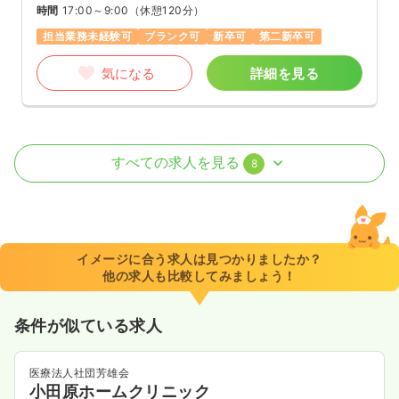
時間
17:00～9:00
（休憩120分）
担当業務未経験可
ブランク可
新卒可
第二新卒可
気になる
詳細を見る
病棟
一般病院
正看護師 / 管理職
すべての求人を見る
8
2交代（常勤）
450〜650
給与
万円
/年
※一例
イメージに合う求人は見つかりましたか？
時間
8:30～17:30
（休憩60分）
他の求人も比較してみましょう！
年間休日120日
4週8休以上
年収600万円以上可
条件が似ている求人
気になる
詳細を見る
医療法人社団芳雄会
小田原ホームクリニック