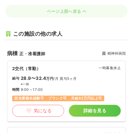
ページ上部へ戻る
この施設の他の求人
病棟
精神科病院
正・准看護師
一時募集休止
2交代（常勤）
28.9〜32.4
給与
万円
/月
賞与5ヶ月
※一例
時間
9:00～17:00
担当業務未経験可
ブランク可
月給32万円以上可
気になる
詳細を見る