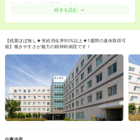
ているスタッフも半数近くいます♪
◆電子カルテも導入しておりますので、業務もスムーズに
続きを読む
行うことができます！
≪精神科経験は問いません！≫
◆未経験の方でも大歓迎です！ご入職後はオリエンテーシ
ョンを行い、基本的には4病棟精神科急性期治療病棟にて
【残業ほぼ無し★有給消化率90%以上★1週間の連休取得可
様々な疾患を勉強します。精神科未経験でご入職された
能】働きやすさが魅力の精神科病院です！
方、看護師経験が浅い方も多くいらっしゃいますので、ご
安心くださいませ！
仕事内容