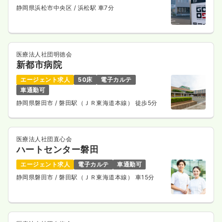
静岡県浜松市中央区
/ 浜松駅 車7分
医療法人社団明徳会
新都市病院
エージェント求人
50床
電子カルテ
車通勤可
静岡県磐田市
/ 磐田駅（ＪＲ東海道本線） 徒歩5分
医療法人社団直心会
ハートセンター磐田
エージェント求人
電子カルテ
車通勤可
静岡県磐田市
/ 磐田駅（ＪＲ東海道本線） 車15分