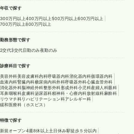
年収で探す
300万円以上
400万円以上
500万円以上
600万円以上
700万円以上
800万円以上
勤務形態で探す
2交代
3交代
日勤のみ
夜勤のみ
診療科目で探す
美容外科
美容皮膚科
内科
呼吸器内科
消化器内科
循環器内科
血液内科
腎臓内科
糖尿病内科
外科
呼吸器外科
心臓血管外科
消化器外科
脳神経外科
整形外科
形成外科
小児科
産婦人科
眼科
耳鼻咽喉科
皮膚科
泌尿器科
精神科・心療内科
放射線科
麻酔科
リウマチ科
リハビリテーション科
アレルギー科
緩和医療科（ホスピス）
特徴で探す
新規オープン
4週8休以上
土日休み
駅徒歩５分以内