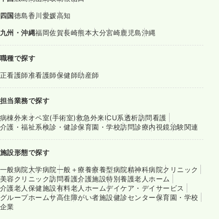
四国
徳島
香川
愛媛
高知
九州・沖縄
福岡
佐賀
長崎
熊本
大分
宮崎
鹿児島
沖縄
職種で探す
正看護師
准看護師
保健師
助産師
担当業務で探す
病棟
外来
オペ室(手術室)
救急外来
ICU系
透析
訪問看護
介護・福祉系
検診・健診
保育園・学校
訪問診療
内視鏡
治験関連
施設形態で探す
一般病院
大学病院
一般＋療養
療養型病院
精神科病院
クリニック
美容クリニック
訪問看護
介護施設
特別養護老人ホーム
介護老人保健施設
有料老人ホーム
デイケア・デイサービス
グループホーム
サ高住
障がい者施設
健診センター
保育園・学校
企業