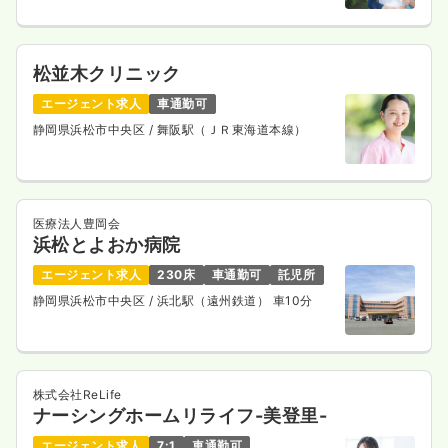
松並木クリニック
エージェント求人
車通勤可
静岡県浜松市中央区
/ 舞阪駅（ＪＲ東海道本線）
医療法人豊岡会
浜松とよおか病院
エージェント求人
230床
車通勤可
託児所
静岡県浜松市中央区
/ 浜北駅（遠州鉄道） 車10分
株式会社ReLife
ナーシングホームリライフ-美登里-
エージェント求人
7:1
車通勤可