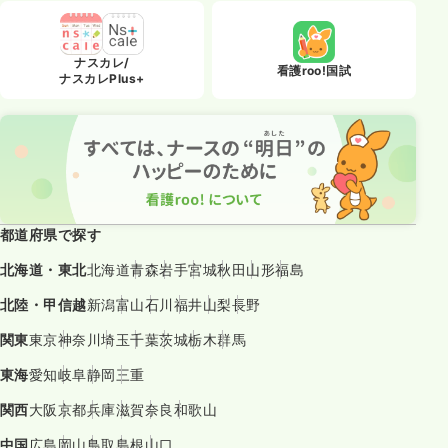
ナスカレ/
看護roo!国試
ナスカレPlus+
都道府県で探す
北海道・東北
北海道
青森
岩手
宮城
秋田
山形
福島
北陸・甲信越
新潟
富山
石川
福井
山梨
長野
関東
東京
神奈川
埼玉
千葉
茨城
栃木
群馬
東海
愛知
岐阜
静岡
三重
関西
大阪
京都
兵庫
滋賀
奈良
和歌山
中国
広島
岡山
鳥取
島根
山口