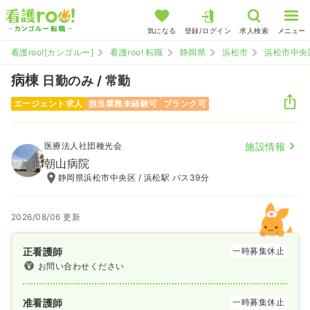
気になる
登録/ログイン
求人検索
メニュー
看護roo![カンゴルー]
看護roo! 転職
静岡県
浜松市
浜松市中央
病棟
日勤のみ / 常勤
エージェント求人
担当業務未経験可
ブランク可
医療法人社団種光会
施設情報
朝山病院
静岡県浜松市中央区 / 浜松駅 バス39分
2026/08/06 更新
正看護師
一時募集休止
お問い合わせください
准看護師
一時募集休止