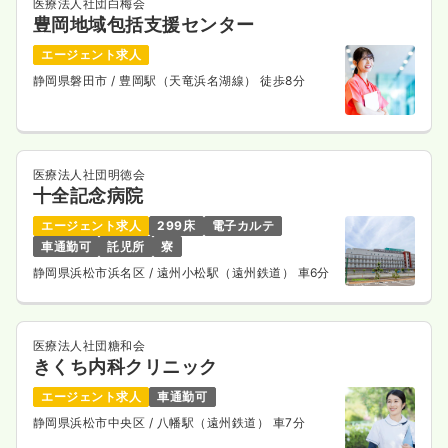
医療法人社団白梅会
豊岡地域包括支援センター
エージェント求人
静岡県磐田市
/ 豊岡駅（天竜浜名湖線） 徒歩8分
医療法人社団明徳会
十全記念病院
エージェント求人
299床
電子カルテ
車通勤可
託児所
寮
静岡県浜松市浜名区
/ 遠州小松駅（遠州鉄道） 車6分
医療法人社団糖和会
きくち内科クリニック
エージェント求人
車通勤可
静岡県浜松市中央区
/ 八幡駅（遠州鉄道） 車7分