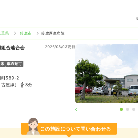
三重県
鈴鹿市
鈴鹿厚生病院
2026/08/03更新
同組合連合会
0床
車通勤可
589-2
名古屋線）
8分
この施設について問い合わせる