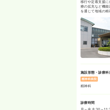
移行や定着支援に
療の拡充など機能
を通じて地域の精
施設形態・診療科
精神科病院
精神科
診療時間
月～金 8:30～11