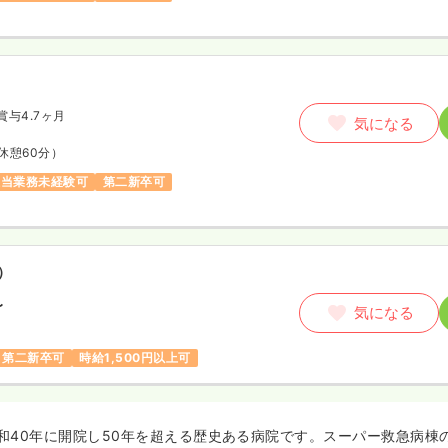
賞与4.7ヶ月
気になる
休憩60分）
担当業務未経験可
第二新卒可
）
〜
気になる
第二新卒可
時給1,500円以上可
和40年に開院し50年を超える歴史ある病院です。スーパー救急病棟