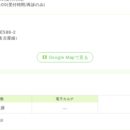
6:00(受付時間/再診のみ)
589-2
名古屋線）
Google Mapで見る
備
床数
電子カルテ
0床
0床