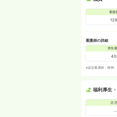
看護
12
看護師の詳細
男性
4
※認定看護師：精神
福利厚生
託