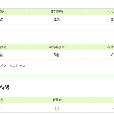
師数
薬剤師数
ヘル
9名
3名
3
看護師
認定看護師
有休
0名
5名
8
、感染、がん性疼痛
・待遇
児所
車通勤