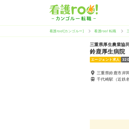
看護roo![カンゴルー]
看護roo! 転職
三重県厚生農業協
鈴鹿厚生病院
エージェント求人
32
三重県鈴鹿市岸岡町
千代崎駅（近鉄