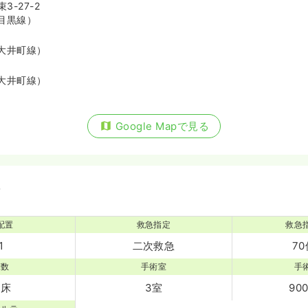
-27-2
気になる
目黒線）
大井町線）
週8休以上
年収400万円以上可
大井町線）
Google Mapで見る
備
配置
救急指定
救急
1
二次救急
70
床数
手術室
手
5床
3室
90