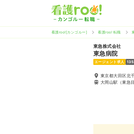
看護roo![カンゴルー]
看護roo! 転職
東急株式会社
東急病院
エージェント求人
13
東京都大田区北千束
大岡山駅（東急