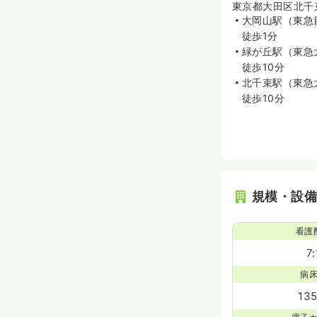
400
給与
東京都大田区北千束3
万円〜
/年
大岡山駅（東急
※経験5年の例
時間
8:45～17:00
徒歩1分
緑が丘駅（東急
年間休日120日
4
徒歩10分
北千束駅（東急
徒歩10分
規模・設
看護
7:
病
13