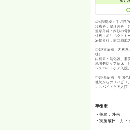
電子
◎4階病棟：手術目
診療科：整形外科・外
整形外科：四肢の骨折
外科：ポリペクトミ
泌尿器科：前立腺肥
◎3F東病棟：内科系
棟）
内科系：消化器、肝
地域包括ケア病床：
レスパイトケア入院
◎3F西病棟：地域包
他院からのリハビリ
レスパイトケア入院
手術室
兼務：外来
実施曜日：月・