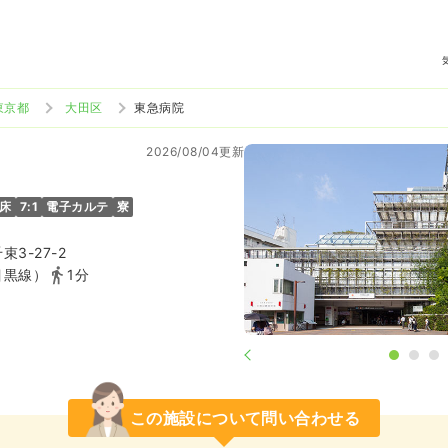
東京都
大田区
東急病院
2026/08/04更新
5床
7:1
電子カルテ
寮
3-27-2
目黒線）
1分
この施設について問い合わせる