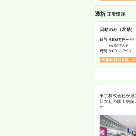
透析
正看護師
日勤のみ（常勤）
486
給与
万円〜
/年
※経験5年の例
時間
8:00～17:00
年間休日120日
4
オペ室(手術室)
日勤のみ（常勤）
東京株式会社が運
27.3
日本初の駅上病院
給与
万円
/月
賞
す！
※経験3年の例
時間
8:45～17:45
年間休日121日
4