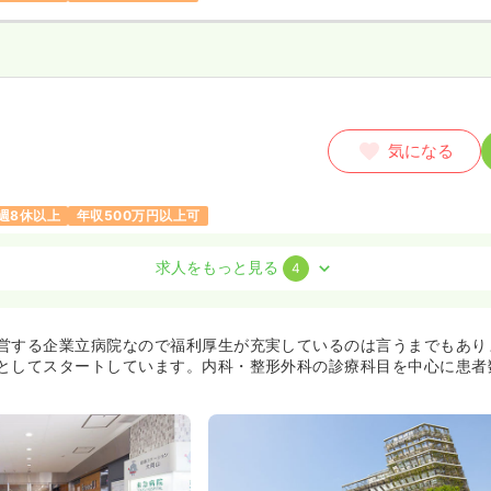
気になる
週8休以上
年収500万円以上可
求人をもっと見る
4
正看護師
営する企業立病院なので福利厚生が充実しているのは言うまでもありま
としてスタートしています。内科・整形外科の診療科目を中心に患者
与4.9ヶ月
気になる
週8休以上
月給29万円以上可