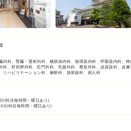
師
）
気になる
目
師
臓内科、腎臓・透析内科、糖尿病内科、循環器内科、呼吸器内科、神
員）
外科、肝胆膵外科、肛門外科、乳腺外科、整形外科、泌尿器科、皮膚
、リハビリテーション科、麻酔科、放射線科、婦人科
万円
/月
気になる
週8休以上
ブランク可
月給25万円以上可
1:00(科目毎時間・曜日あり)
16:00(科目毎時間・曜日あり)