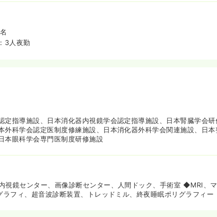
9名
：3人夜勤
認定指導施設、日本消化器内視鏡学会認定指導施設、日本腎臓学会研
本外科学会認定医制度修練施設、日本消化器外科学会関連施設、日本
日本眼科学会専門医制度研修施設
内視鏡センター、画像診断センター、人間ドック、手術室 ◆MRI、
モグラフィ、超音波診断装置、トレッドミル、終夜睡眠ポリグラフィー