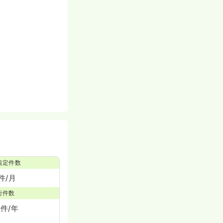
詳細を見る
指定件数
件/月
術件数
0件/年