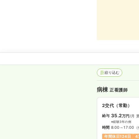
絞り込む
病棟
正看護師
2交代（常勤）
35.2
給与
万円
/月
※経験3年の例
時間
8:00～17:00
（
年間休日124日
4