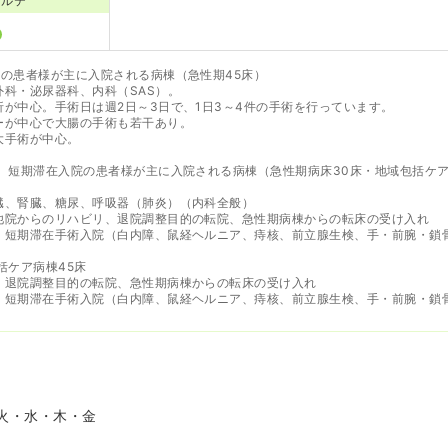
カルテ
的の患者様が主に入院される病棟（急性期45床）
科・泌尿器科、内科（SAS）。
が中心。手術日は週2日～3日で、1日3～4件の手術を行っています。
ーが中心で大腸の手術も若干あり。
大手術が中心。
、短期滞在入院の患者様が主に入院される病棟（急性期病床30床・地域包括ケア
臓、腎臓、糖尿、呼吸器（肺炎）（内科全般）
他院からのリハビリ、退院調整目的の転院、急性期病棟からの転床の受け入れ
、短期滞在手術入院（白内障、鼠経ヘルニア、痔核、前立腺生検、手・前腕・鎖
括ケア病棟45床
、退院調整目的の転院、急性期病棟からの転床の受け入れ
、短期滞在手術入院（白内障、鼠経ヘルニア、痔核、前立腺生検、手・前腕・鎖
火・水・木・金