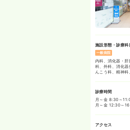
救急外来
正看護
夜勤のみ（パート
2.9
給与
万円
/回
時間
16:30～8:30
施設形態・診療科
検診・健診
保健
一般病院
内科、消化器・肝
日勤のみ（契約社
科、外科、消化器
んこう科、精神科
22.0〜25.0
給与
※一例
時間
8:00～16:33
診療時間
年間休日120日
4
月～金 8:30～1
月～金 12:30～
その他
正看護師
日勤のみ（常勤）
アクセス