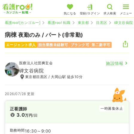
気になる
登録/ログイン
求人検索
メニュー
看護roo![カンゴルー]
看護roo! 転職
東京都
目黒区
碑文谷病院
病棟
夜勤のみ / パート(非常勤)
エージェント求人
担当業務未経験可
ブランク可
第二新卒可
医療法人社団爽玄会
施設情報
碑文谷病院
東京都目黒区 / 大岡山駅 徒歩10分
2026/07/28 更新
正看護師
一時募集休止
3.0
万円
/回
勤務時間
16:30～9:00