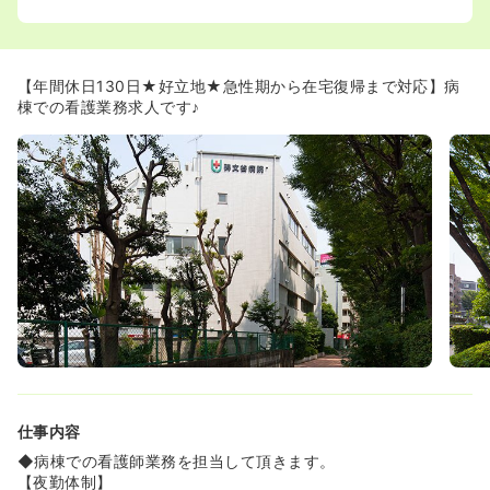
≪プライベートとの両立が可能です≫
◆4週8休に祝日分のお休みが付き、年間休日は130日で
す。お休みも多いのでメリハリのきいた働き方が可能で
【年間休日130日★好立地★急性期から在宅復帰まで対応】病
す。
棟での看護業務求人です♪
◆ご希望に応じて、様々な働き方が相談可能です。非常勤
希望の方に関しては、曜日の固定休みなども可能です！
仕事内容
◆病棟での看護師業務を担当して頂きます。
【夜勤体制】