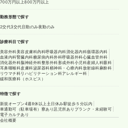
700万円以上
800万円以上
勤務形態で探す
2交代
3交代
日勤のみ
夜勤のみ
診療科目で探す
美容外科
美容皮膚科
内科
呼吸器内科
消化器内科
循環器内科
血液内科
腎臓内科
糖尿病内科
外科
呼吸器外科
心臓血管外科
消化器外科
脳神経外科
整形外科
形成外科
小児科
産婦人科
眼科
耳鼻咽喉科
皮膚科
泌尿器科
精神科・心療内科
放射線科
麻酔科
リウマチ科
リハビリテーション科
アレルギー科
緩和医療科（ホスピス）
特徴で探す
新規オープン
4週8休以上
土日休み
駅徒歩５分以内
車通勤可（駐車場有）
寮あり
託児所あり
ブランク・未経験可
電子カルテあり
会社概要