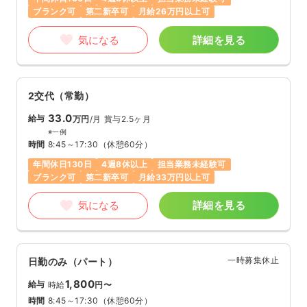
ブランク可
第二新卒可
月給26万円以上可
気になる
詳細を見る
2交代（常勤）
33.0
給与
万円
/月
賞与2.5ヶ月
※一例
時間
8:45～17:30
（休憩60分）
年間休日130日
4週8休以上
担当業務未経験可
ブランク可
第二新卒可
月給33万円以上可
気になる
詳細を見る
一時募集休止
日勤のみ（パート）
1,800
給与
時給
円〜
時間
8:45～17:30
（休憩60分）