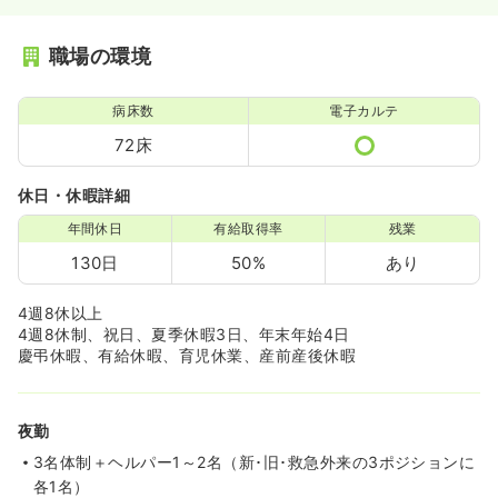
職場の環境
病床数
電子カルテ
72床
休日・休暇詳細
年間休日
有給取得率
残業
130日
50%
あり
4週8休以上
4週8休制、祝日、夏季休暇3日、年末年始4日
慶弔休暇、有給休暇、育児休業、産前産後休暇
夜勤
3名体制＋ヘルパー1～2名（新･旧･救急外来の3ポジションに
各1名）