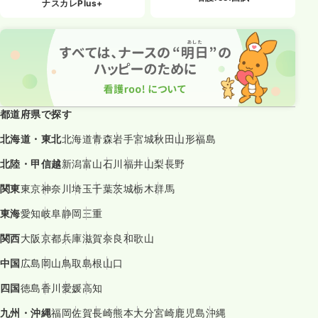
ナスカレPlus+
都道府県で探す
北海道・東北
北海道
青森
岩手
宮城
秋田
山形
福島
北陸・甲信越
新潟
富山
石川
福井
山梨
長野
関東
東京
神奈川
埼玉
千葉
茨城
栃木
群馬
東海
愛知
岐阜
静岡
三重
関西
大阪
京都
兵庫
滋賀
奈良
和歌山
中国
広島
岡山
鳥取
島根
山口
四国
徳島
香川
愛媛
高知
九州・沖縄
福岡
佐賀
長崎
熊本
大分
宮崎
鹿児島
沖縄