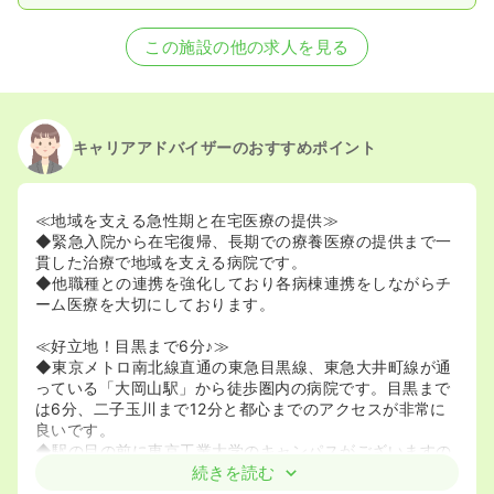
この施設の他の求人を見る
キャリアアドバイザーのおすすめポイント
≪地域を支える急性期と在宅医療の提供≫
◆緊急入院から在宅復帰、長期での療養医療の提供まで一
貫した治療で地域を支える病院です。
◆他職種との連携を強化しており各病棟連携をしながらチ
ーム医療を大切にしております。
≪好立地！目黒まで6分♪≫
◆東京メトロ南北線直通の東急目黒線、東急大井町線が通
っている「大岡山駅」から徒歩圏内の病院です。目黒まで
は6分、二子玉川まで12分と都心までのアクセスが非常に
良いです。
◆駅の目の前に東京工業大学のキャンパスがございますの
で、スーパーや飲食店などのお店も多数あります。お一人
続きを読む
暮らしでも住みやすい環境です。