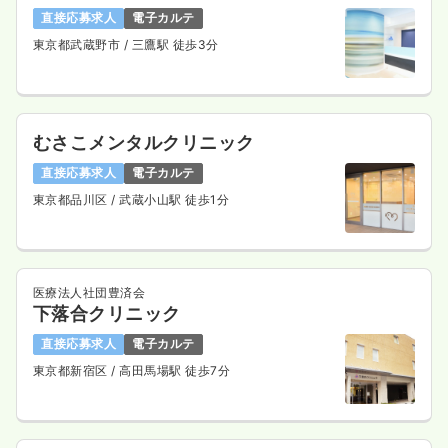
一時募集休止
日勤のみ（パート）
直接応募求人
電子カルテ
東京都武蔵野市
/ 三鷹駅 徒歩3分
1,800
給与
時給
円
時間
8:30～17:30
（休憩60分）
ブランク可
第二新卒可
時給1,800円以上可
むさこメンタルクリニック
気になる
詳細を見る
直接応募求人
電子カルテ
東京都品川区
/ 武蔵小山駅 徒歩1分
医療法人社団豊済会
下落合クリニック
直接応募求人
電子カルテ
東京都新宿区
/ 高田馬場駅 徒歩7分