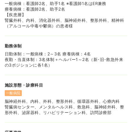
一般病棟：看護師2名、助手1名 ※看護師1名はER兼務
療養病棟：看護師2名、助手2名
【疾患層】
腎臓外科、内科、消化器外科、脳神経外科、整形外科、精神科
（アルコール中毒や鬱病）の患者様
勤務体制
日勤体制：一般病棟：2～3名 療養病棟：4名
夜勤・当直体制：3名体制＋ヘルパー1～2名（新･旧･救急外来
の3ポジションに各1名）
施設形態・診療科目
一般病院
脳神経外科、内科、外科、整形外科、循環器外科、心療内科
腎臓病センター、メンタルヘルス科、救急科、脳神経外科、整
形外科、泌尿器科、リハビリテーション科、訪問診療部