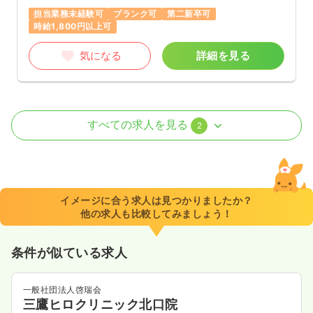
担当業務未経験可
ブランク可
第二新卒可
時給1,800円以上可
気になる
詳細を見る
外来
一般病院
正・准看護師
すべての求人を見る
2
一時募集休止
日勤のみ（常勤）
26.0
給与
万円
/月
賞与2.5ヶ月
※経験2年の例
イメージに合う求人は見つかりましたか？
時間
8:30～17:30
（休憩60分）
他の求人も比較してみましょう！
年間休日124日
4週8休以上
ブランク可
第二新卒可
月給26万円以上可
条件が似ている求人
気になる
詳細を見る
一般社団法人啓瑞会
三鷹ヒロクリニック北口院