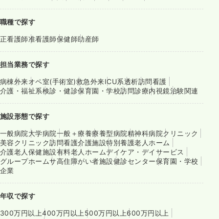
職種で探す
正看護師
准看護師
保健師
助産師
担当業務で探す
病棟
外来
オペ室(手術室)
救急外来
ICU系
透析
訪問看護
介護・福祉系
検診・健診
保育園・学校
訪問診療
内視鏡
治験関連
施設形態で探す
一般病院
大学病院
一般＋療養
療養型病院
精神科病院
クリニック
美容クリニック
訪問看護
介護施設
特別養護老人ホーム
介護老人保健施設
有料老人ホーム
デイケア・デイサービス
グループホーム
サ高住
障がい者施設
健診センター
保育園・学校
企業
年収で探す
300万円以上
400万円以上
500万円以上
600万円以上