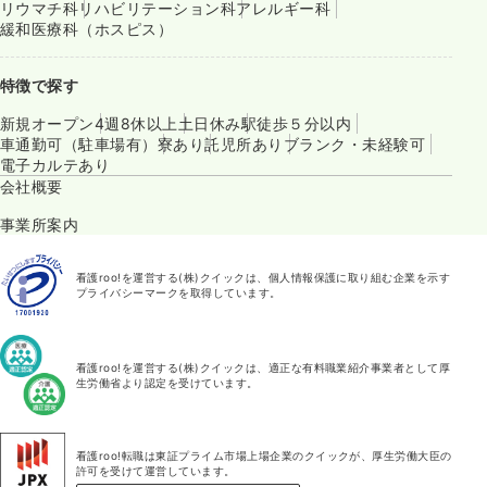
リウマチ科
リハビリテーション科
アレルギー科
緩和医療科（ホスピス）
特徴で探す
新規オープン
4週8休以上
土日休み
駅徒歩５分以内
車通勤可（駐車場有）
寮あり
託児所あり
ブランク・未経験可
電子カルテあり
会社概要
事業所案内
看護roo!を運営する(株)クイックは、個人情報保護に取り組む企業を示す
プライバシーマークを取得しています。
看護roo!を運営する(株)クイックは、適正な有料職業紹介事業者として厚
生労働省より認定を受けています。
看護roo!転職は東証プライム市場上場企業のクイックが、厚生労働大臣の
許可を受けて運営しています。