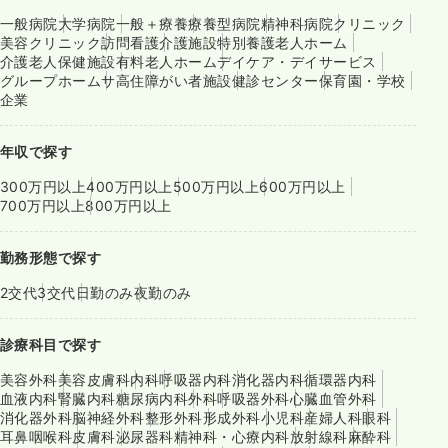
一般病院
大学病院
一般＋療養
療養型病院
精神科病院
クリニック
美容クリニック
訪問看護
介護施設
特別養護老人ホーム
介護老人保健施設
有料老人ホーム
デイケア・デイサービス
グループホーム
サ高住
障がい者施設
健診センター
保育園・学校
企業
年収で探す
300万円以上
400万円以上
500万円以上
600万円以上
700万円以上
800万円以上
勤務形態で探す
2交代
3交代
日勤のみ
夜勤のみ
診療科目で探す
美容外科
美容皮膚科
内科
呼吸器内科
消化器内科
循環器内科
血液内科
腎臓内科
糖尿病内科
外科
呼吸器外科
心臓血管外科
消化器外科
脳神経外科
整形外科
形成外科
小児科
産婦人科
眼科
耳鼻咽喉科
皮膚科
泌尿器科
精神科・心療内科
放射線科
麻酔科