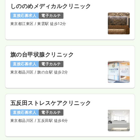
24.8
しののめメディカルクリニック
給与
万円
/月
賞与3ヶ月
※一例
直接応募求人
電子カルテ
時間
8:45～17:15
（休憩60分）
東京都江東区
/ 東雲駅 徒歩12分
ブランク可
月給24万円以上可
気になる
詳細を見る
旗の台甲状腺クリニック
直接応募求人
電子カルテ
訪問看護
訪問看護
正・准看護師
東京都品川区
/ 旗の台駅 徒歩2分
一時募集休止
日勤のみ（常勤）
23.2〜28.4
給与
万円
/月
賞与2.6ヶ月
※一例
五反田ストレスケアクリニック
時間
8:45～17:15
（休憩60分）
直接応募求人
電子カルテ
日祝休み
4週8休以上
オンコールあり
東京都品川区
/ 五反田駅 徒歩6分
月給28万円以上可
気になる
詳細を見る