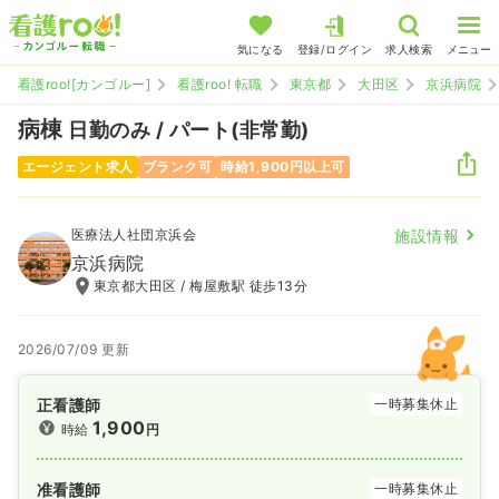
気になる
登録/ログイン
求人検索
メニュー
看護roo![カンゴルー]
看護roo! 転職
東京都
大田区
京浜病院
病棟
日勤のみ / パート(非常勤)
エージェント求人
ブランク可
時給1,900円以上可
医療法人社団京浜会
施設情報
京浜病院
東京都大田区 / 梅屋敷駅 徒歩13分
2026/07/09 更新
正看護師
一時募集休止
1,900
時給
円
准看護師
一時募集休止