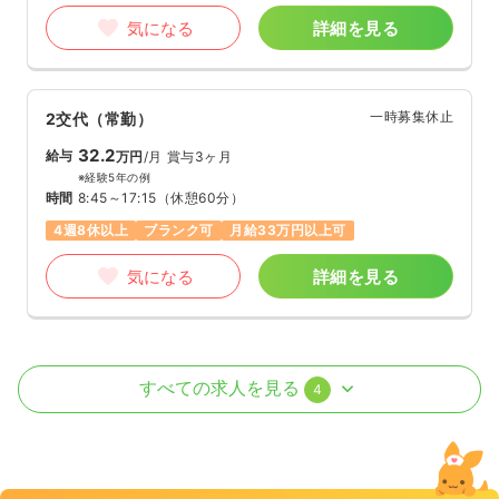
気になる
詳細を見る
一時募集休止
2交代（常勤）
32.2
給与
万円
/月
賞与3ヶ月
※経験5年の例
時間
8:45～17:15
（休憩60分）
4週8休以上
ブランク可
月給33万円以上可
気になる
詳細を見る
外来
一般病院
正・准看護師
すべての求人を見る
4
一時募集休止
日勤のみ（常勤）
25.0
給与
万円
/月
賞与3ヶ月
※経験5年の例