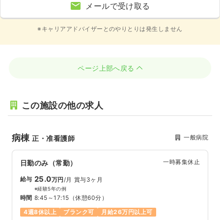
メールで受け取る
※キャリアアドバイザーとのやりとりは発生しません
ページ上部へ戻る
この施設の他の求人
病棟
一般病院
正・准看護師
一時募集休止
日勤のみ（常勤）
25.0
給与
万円
/月
賞与3ヶ月
※経験5年の例
時間
8:45～17:15
（休憩60分）
4週8休以上
ブランク可
月給26万円以上可