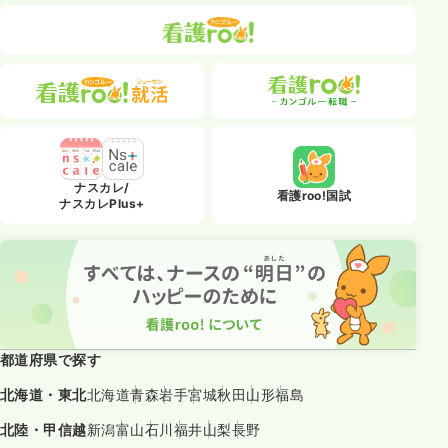
ナスカレ/
看護roo!国試
ナスカレPlus+
都道府県で探す
北海道・東北
北海道
青森
岩手
宮城
秋田
山形
福島
北陸・甲信越
新潟
富山
石川
福井
山梨
長野