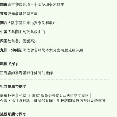
関東
東京
神奈川
埼玉
千葉
茨城
栃木
群馬
東海
愛知
岐阜
静岡
三重
関西
大阪
京都
兵庫
滋賀
奈良
和歌山
中国
広島
岡山
鳥取
島根
山口
四国
徳島
香川
愛媛
高知
九州・沖縄
福岡
佐賀
長崎
熊本
大分
宮崎
鹿児島
沖縄
職種で探す
正看護師
准看護師
保健師
助産師
担当業務で探す
病棟
外来
オペ室(手術室)
救急外来
ICU系
透析
訪問看護
介護・福祉系
検診・健診
保育園・学校
訪問診療
内視鏡
治験関連
施設形態で探す