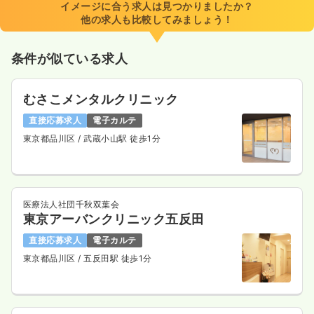
イメージに合う求人は見つかりましたか？
時間
8:45～17:00
他の求人も比較してみましょう！
4週8休以上
ブランク可
月給26万円以上可
条件が似ている求人
気になる
詳細を見る
むさこメンタルクリニック
一時募集休止
日勤のみ（パート）
直接応募求人
電子カルテ
東京都品川区
/ 武蔵小山駅 徒歩1分
給与
お問い合わせください
時間
8:45～17:00
ブランク可
気になる
詳細を見る
医療法人社団千秋双葉会
東京アーバンクリニック五反田
直接応募求人
電子カルテ
東京都品川区
/ 五反田駅 徒歩1分
透析
一般病院
正・准看護師
一時募集休止
日勤のみ（常勤）