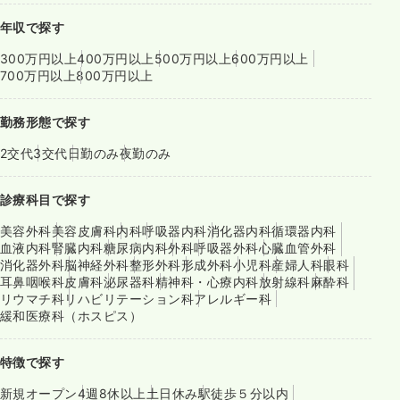
年収で探す
300万円以上
400万円以上
500万円以上
600万円以上
700万円以上
800万円以上
勤務形態で探す
2交代
3交代
日勤のみ
夜勤のみ
診療科目で探す
美容外科
美容皮膚科
内科
呼吸器内科
消化器内科
循環器内科
血液内科
腎臓内科
糖尿病内科
外科
呼吸器外科
心臓血管外科
消化器外科
脳神経外科
整形外科
形成外科
小児科
産婦人科
眼科
耳鼻咽喉科
皮膚科
泌尿器科
精神科・心療内科
放射線科
麻酔科
リウマチ科
リハビリテーション科
アレルギー科
緩和医療科（ホスピス）
特徴で探す
新規オープン
4週8休以上
土日休み
駅徒歩５分以内