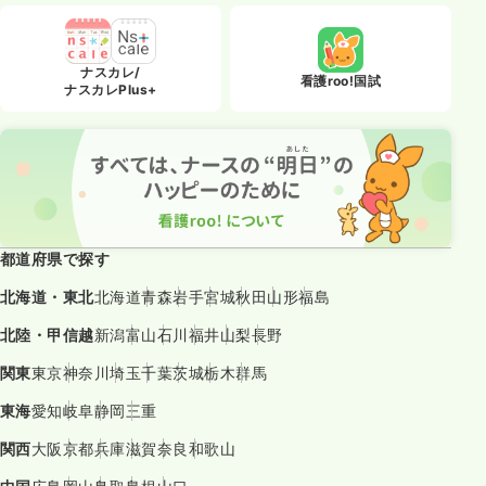
ナスカレ/
看護roo!国試
ナスカレPlus+
都道府県で探す
北海道・東北
北海道
青森
岩手
宮城
秋田
山形
福島
北陸・甲信越
新潟
富山
石川
福井
山梨
長野
関東
東京
神奈川
埼玉
千葉
茨城
栃木
群馬
東海
愛知
岐阜
静岡
三重
関西
大阪
京都
兵庫
滋賀
奈良
和歌山