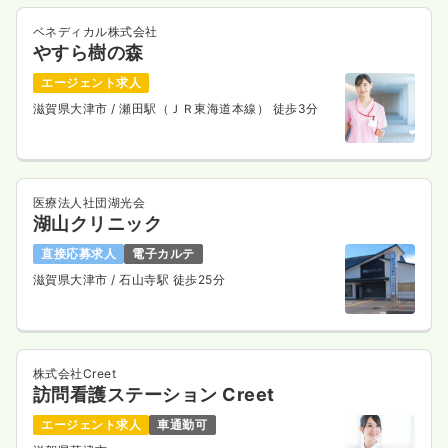
ベネディカル株式会社
やすら樹の森
エージェント求人
滋賀県大津市
/ 瀬田駅（ＪＲ東海道本線） 徒歩3分
医療法人社団湖光会
湖山クリニック
直接応募求人
電子カルテ
滋賀県大津市
/ 石山寺駅 徒歩25分
株式会社Creet
訪問看護ステーション Creet
エージェント求人
車通勤可