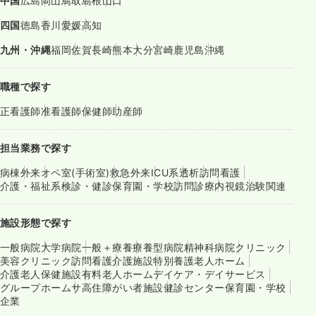
中国
広島
岡山
鳥取
島根
山口
四国
徳島
香川
愛媛
高知
九州・沖縄
福岡
佐賀
長崎
熊本
大分
宮崎
鹿児島
沖縄
職種で探す
正看護師
准看護師
保健師
助産師
担当業務で探す
病棟
外来
オペ室(手術室)
救急外来
ICU系
透析
訪問看護
介護・福祉系
検診・健診
保育園・学校
訪問診療
内視鏡
治験関連
施設形態で探す
一般病院
大学病院
一般＋療養
療養型病院
精神科病院
クリニック
美容クリニック
訪問看護
介護施設
特別養護老人ホーム
介護老人保健施設
有料老人ホーム
デイケア・デイサービス
グループホーム
サ高住
障がい者施設
健診センター
保育園・学校
企業