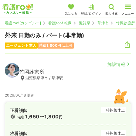
気になる
登録/ログイン
求人検索
メニュー
看護roo![カンゴルー]
看護roo! 転職
滋賀県
草津市
竹岡診療所
外来
日勤のみ / パート(非常勤)
エージェント求人
時給1,800円以上可
施設情報
竹岡診療所
滋賀県草津市 / 草津駅
2026/06/18 更新
正看護師
一時募集休止
1,650〜1,800
時給
円
准看護師
一時募集休止