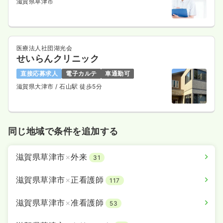
滋賀県草津市
医療法人社団湖光会
せいらんクリニック
直接応募求人
電子カルテ
車通勤可
滋賀県大津市
/ 石山駅 徒歩5分
同じ地域で条件を追加する
滋賀県草津市
×
外来
31
滋賀県草津市
×
正看護師
117
滋賀県草津市
×
准看護師
53