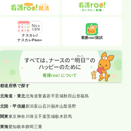
ナスカレ/
看護roo!国試
ナスカレPlus+
都道府県で探す
北海道・東北
北海道
青森
岩手
宮城
秋田
山形
福島
北陸・甲信越
新潟
富山
石川
福井
山梨
長野
関東
東京
神奈川
埼玉
千葉
茨城
栃木
群馬
東海
愛知
岐阜
静岡
三重