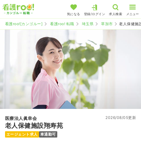
気になる
登録/ログイン
求人検索
メニュー
看護roo![カンゴルー]
看護roo! 転職
埼玉県
草加市
老人保健施
2026/08/05更新
医療法人眞幸会
老人保健施設翔寿苑
エージェント求人
車通勤可