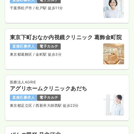
千葉県松戸市
/ 松戸駅 徒歩11分
東京下町おなか内視鏡クリニック 葛飾金町院
直接応募求人
電子カルテ
東京都葛飾区
/ 金町駅 徒歩3分
医療法人AGRIE
アグリホームクリニックあだち
直接応募求人
電子カルテ
東京都足立区
/ 西新井大師西駅 徒歩22分