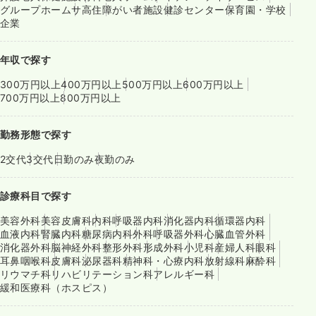
グループホーム
サ高住
障がい者施設
健診センター
保育園・学校
企業
年収で探す
300万円以上
400万円以上
500万円以上
600万円以上
700万円以上
800万円以上
勤務形態で探す
2交代
3交代
日勤のみ
夜勤のみ
診療科目で探す
美容外科
美容皮膚科
内科
呼吸器内科
消化器内科
循環器内科
血液内科
腎臓内科
糖尿病内科
外科
呼吸器外科
心臓血管外科
消化器外科
脳神経外科
整形外科
形成外科
小児科
産婦人科
眼科
耳鼻咽喉科
皮膚科
泌尿器科
精神科・心療内科
放射線科
麻酔科
リウマチ科
リハビリテーション科
アレルギー科
緩和医療科（ホスピス）