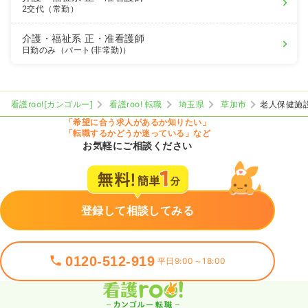
2交代（常勤）
介護・福祉系
正・准看護師
日勤のみ（パート(非常勤)）
看護roo![カンゴルー]
看護roo! 転職
埼玉県
草加市
老人保健施
「希望に合う求人があるか知りたい」
「転職するかどうか迷っている」など
お気軽にご相談ください
登録して相談してみる
0120-512-919
平日9:00～18:00