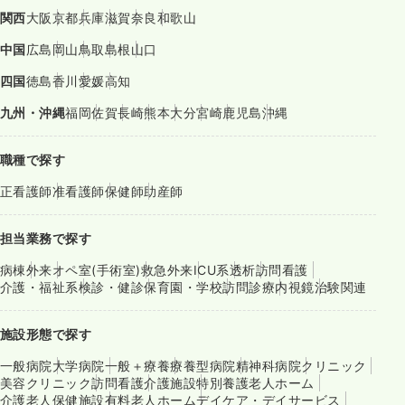
関西
大阪
京都
兵庫
滋賀
奈良
和歌山
中国
広島
岡山
鳥取
島根
山口
四国
徳島
香川
愛媛
高知
九州・沖縄
福岡
佐賀
長崎
熊本
大分
宮崎
鹿児島
沖縄
職種で探す
正看護師
准看護師
保健師
助産師
担当業務で探す
病棟
外来
オペ室(手術室)
救急外来
ICU系
透析
訪問看護
介護・福祉系
検診・健診
保育園・学校
訪問診療
内視鏡
治験関連
施設形態で探す
一般病院
大学病院
一般＋療養
療養型病院
精神科病院
クリニック
美容クリニック
訪問看護
介護施設
特別養護老人ホーム
介護老人保健施設
有料老人ホーム
デイケア・デイサービス