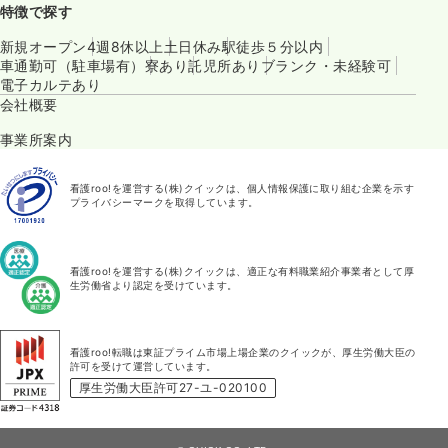
特徴で探す
新規オープン
4週8休以上
土日休み
駅徒歩５分以内
車通勤可（駐車場有）
寮あり
託児所あり
ブランク・未経験可
電子カルテあり
会社概要
事業所案内
看護roo!を運営する(株)クイックは、個人情報保護に取り組む企業を示す
プライバシーマークを取得しています。
看護roo!を運営する(株)クイックは、適正な有料職業紹介事業者として厚
生労働省より認定を受けています。
看護roo!転職は東証プライム市場上場企業のクイックが、厚生労働大臣の
許可を受けて運営しています。
厚生労働大臣許可27-ユ-020100