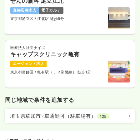
ぜんの眼科 足立江北
直接応募求人
電子カルテ
東京都足立区
/ 江北駅 徒歩5分
医療法人社団ナイズ
キャップスクリニック亀有
エージェント求人
東京都葛飾区
/ 亀有駅（ＪＲ常磐線） 徒歩1分
同じ地域で条件を追加する
埼玉県草加市
×
車通勤可（駐車場有）
125