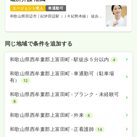
エージェント求人
車通勤可
和歌山県田辺市
/ 紀伊田辺駅（ＪＲ紀勢本線） 徒歩12
分
同じ地域で条件を追加する
和歌山県西牟婁郡上富田町
×
駅徒歩５分以内
4
和歌山県西牟婁郡上富田町
×
車通勤可（駐車場
有）
12
和歌山県西牟婁郡上富田町
×
ブランク・未経験可
8
和歌山県西牟婁郡上富田町
×
外来
4
和歌山県西牟婁郡上富田町
×
正看護師
14