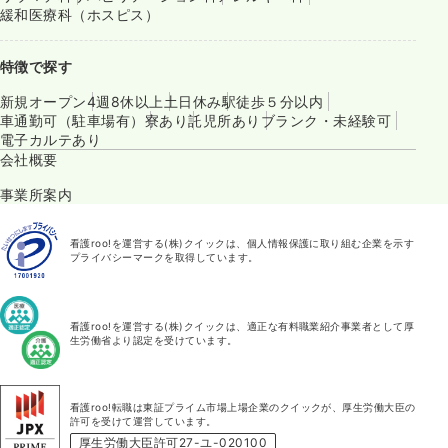
緩和医療科（ホスピス）
特徴で探す
新規オープン
4週8休以上
土日休み
駅徒歩５分以内
車通勤可（駐車場有）
寮あり
託児所あり
ブランク・未経験可
電子カルテあり
会社概要
事業所案内
看護roo!を運営する(株)クイックは、個人情報保護に取り組む企業を示す
プライバシーマークを取得しています。
看護roo!を運営する(株)クイックは、適正な有料職業紹介事業者として厚
生労働省より認定を受けています。
看護roo!転職は東証プライム市場上場企業のクイックが、厚生労働大臣の
許可を受けて運営しています。
厚生労働大臣許可27-ユ-020100