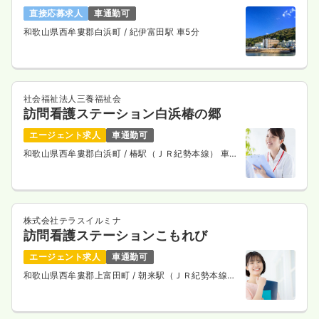
直接応募求人
車通勤可
和歌山県西牟婁郡白浜町
/ 紀伊富田駅 車5分
社会福祉法人三養福祉会
訪問看護ステーション白浜椿の郷
エージェント求人
車通勤可
和歌山県西牟婁郡白浜町
/ 椿駅（ＪＲ紀勢本線） 車5
分
株式会社テラスイルミナ
訪問看護ステーションこもれび
エージェント求人
車通勤可
和歌山県西牟婁郡上富田町
/ 朝来駅（ＪＲ紀勢本線）
徒歩16分