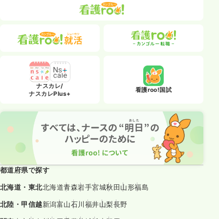
ナスカレ/
看護roo!国試
ナスカレPlus+
都道府県で探す
北海道・東北
北海道
青森
岩手
宮城
秋田
山形
福島
北陸・甲信越
新潟
富山
石川
福井
山梨
長野