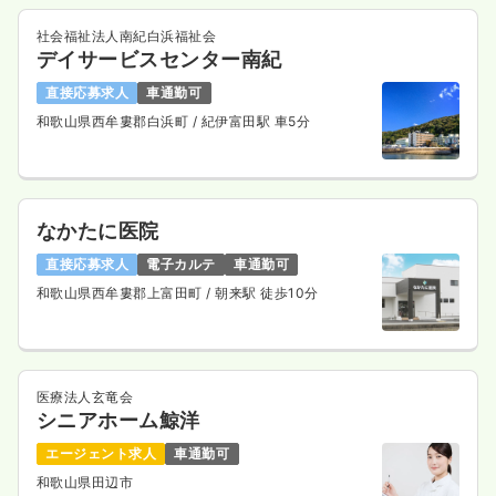
社会福祉法人南紀白浜福祉会
デイサービスセンター南紀
直接応募求人
車通勤可
和歌山県西牟婁郡白浜町
/ 紀伊富田駅 車5分
なかたに医院
直接応募求人
電子カルテ
車通勤可
和歌山県西牟婁郡上富田町
/ 朝来駅 徒歩10分
医療法人玄竜会
シニアホーム鯨洋
エージェント求人
車通勤可
和歌山県田辺市