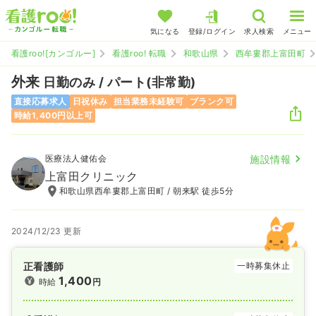
気になる
登録/ログイン
求人検索
メニュー
看護roo![カンゴルー]
看護roo! 転職
和歌山県
西牟婁郡上富田町
外来
日勤のみ / パート(非常勤)
直接応募求人
日祝休み
担当業務未経験可
ブランク可
時給1,400円以上可
医療法人健佑会
施設情報
上富田クリニック
和歌山県西牟婁郡上富田町 / 朝来駅 徒歩5分
2024/12/23 更新
正看護師
一時募集休止
1,400
時給
円