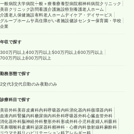
一般病院
大学病院
一般＋療養
療養型病院
精神科病院
クリニック
美容クリニック
訪問看護
介護施設
特別養護老人ホーム
介護老人保健施設
有料老人ホーム
デイケア・デイサービス
グループホーム
サ高住
障がい者施設
健診センター
保育園・学校
企業
年収で探す
300万円以上
400万円以上
500万円以上
600万円以上
700万円以上
800万円以上
勤務形態で探す
2交代
3交代
日勤のみ
夜勤のみ
診療科目で探す
美容外科
美容皮膚科
内科
呼吸器内科
消化器内科
循環器内科
血液内科
腎臓内科
糖尿病内科
外科
呼吸器外科
心臓血管外科
消化器外科
脳神経外科
整形外科
形成外科
小児科
産婦人科
眼科
耳鼻咽喉科
皮膚科
泌尿器科
精神科・心療内科
放射線科
麻酔科
リウマチ科
リハビリテーション科
アレルギー科