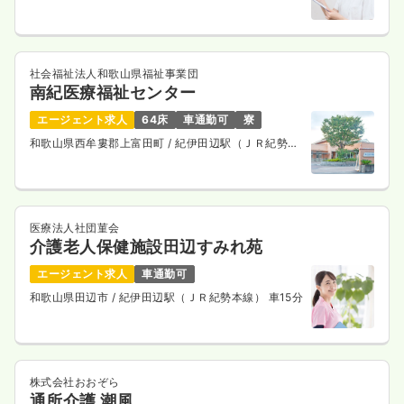
社会福祉法人和歌山県福祉事業団
南紀医療福祉センター
エージェント求人
64床
車通勤可
寮
和歌山県西牟婁郡上富田町
/ 紀伊田辺駅（ＪＲ紀勢本
線） バス20分
医療法人社団菫会
介護老人保健施設田辺すみれ苑
エージェント求人
車通勤可
和歌山県田辺市
/ 紀伊田辺駅（ＪＲ紀勢本線） 車15分
株式会社おおぞら
通所介護 潮風