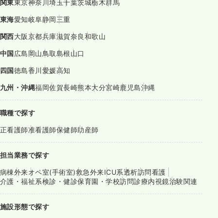
関東
東京
神奈川
埼玉
千葉
茨城
栃木
群馬
東海
愛知
岐阜
静岡
三重
関西
大阪
京都
兵庫
滋賀
奈良
和歌山
中国
広島
岡山
鳥取
島根
山口
四国
徳島
香川
愛媛
高知
九州・沖縄
福岡
佐賀
長崎
熊本
大分
宮崎
鹿児島
沖縄
職種で探す
正看護師
准看護師
保健師
助産師
担当業務で探す
病棟
外来
オペ室(手術室)
救急外来
ICU系
透析
訪問看護
介護・福祉系
検診・健診
保育園・学校
訪問診療
内視鏡
治験関連
施設形態で探す