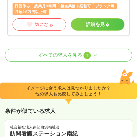
日祝休み
残業月3時間
担当業務未経験可
ブランク可
月給28万円以上可
気になる
詳細を見る
透析
クリニック
正・准看護師
すべての求人を見る
1
日勤のみ（常勤）
22.0〜30.0
給与
万円
/月
賞与2ヶ月
時間
7:30～17:30
（休憩60分）
イメージに合う求人は見つかりましたか？
他の求人も比較してみましょう！
日曜休み
残業月3時間
担当業務未経験可
ブランク可
月給30万円以上可
条件が似ている求人
気になる
詳細を見る
社会福祉法人南紀白浜福祉会
訪問看護ステーション南紀