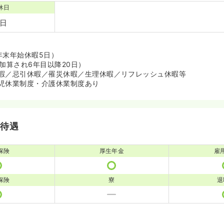
休日
2日
年末年始休暇5日）
加算され6年目以降20日）
暇／忌引休暇／罹災休暇／生理休暇／リフレッシュ休暇等
児休業制度・介護休業制度あり
・待遇
保険
厚生年金
雇
保険
寮
退