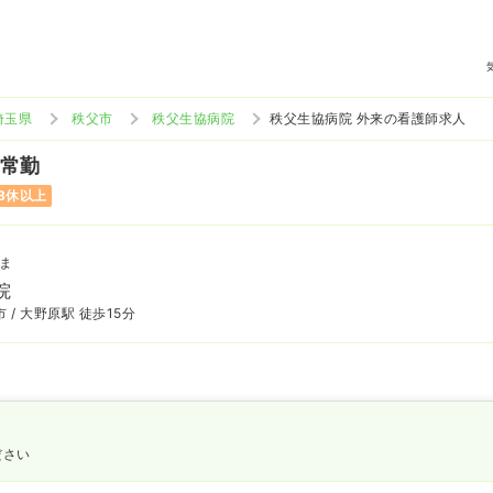
埼玉県
秩父市
秩父生協病院
秩父生協病院 外来の看護師求人
 常勤
8休以上
ま
院
 / 大野原駅 徒歩15分
ださい