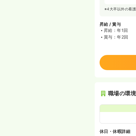
※4大卒以外の看
昇給 / 賞与
昇給：年1回
賞与：年2回
職場の環
休日・休暇詳細