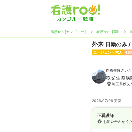
看護roo![カンゴルー]
看護roo! 転職
外来
日勤のみ /
エージェント求人
4週
医療生協さいた
秩父生協病
埼玉県秩父市
2026/07/06 更新
正看護師
お問い合わせく