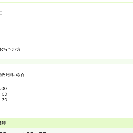
目
お持ちの方
勤務時間の場合
:00
:00
:30
護師