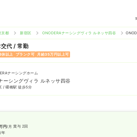
東京都
新宿区
ONODERAナーシングヴィラ ルネッサ四谷
ONO
2交代 / 常勤
8休以上
ブランク可
月給35万円以上可
DERAナーシングホーム
Aナーシングヴィラ ルネッサ四谷
 / 曙橋駅 徒歩5分
賞与 2回
万円
/月
円
/年