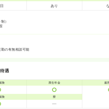
8日
あり
ト制）
暇
夜勤の有無相談可能
・待遇
保険
厚生年金
雇
保険
寮