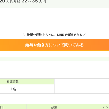
20
32～35
万円
月給
万円
希望や経験をもとに、LINEで相談できる
給与や働き方について聞いてみる
境
看護師数
11名
休日
残業
オン