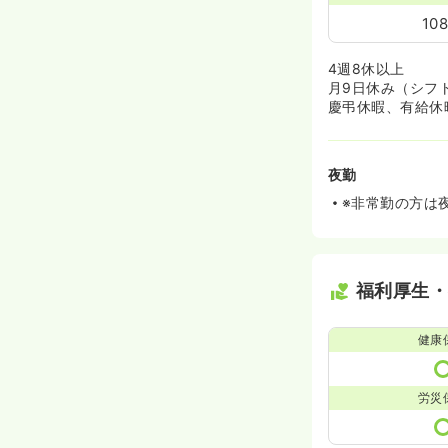
10
4週8休以上
月9日休み（シフ
慶弔休暇、有給休
夜勤
※非常勤の方は
福利厚生
健康
労災