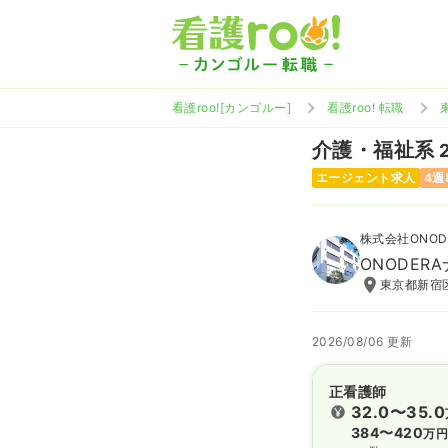
看護roo![カンゴルー]
看護roo! 転職
介護・福祉系
エージェント求人
4週
株式会社ONO
ONODER
東京都新宿区
2026/08/06 更新
正看護師
32.0〜35.0
384〜420
万