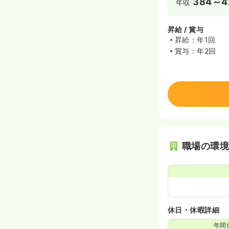
384～4
年収
昇給 / 賞与
昇給：年1回
賞与：年2回
職場の環
休日・休暇詳細
年間