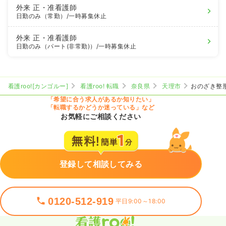
外来
正・准看護師
日勤のみ（常勤）
/一時募集休止
外来
正・准看護師
日勤のみ（パート(非常勤)）
/一時募集休止
看護roo![カンゴルー]
看護roo! 転職
奈良県
天理市
おのざき整
「希望に合う求人があるか知りたい」
「転職するかどうか迷っている」など
お気軽にご相談ください
登録して相談してみる
0120-512-919
平日9:00～18:00