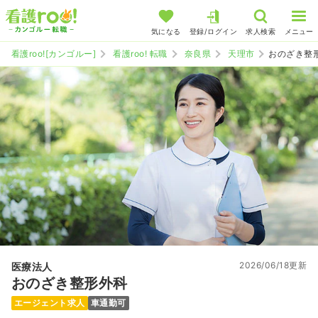
気になる
登録/ログイン
求人検索
メニュー
看護roo![カンゴルー]
看護roo! 転職
奈良県
天理市
おのざき整
2026/06/18更新
医療法人
おのざき整形外科
エージェント求人
車通勤可