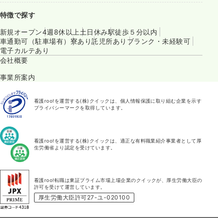
特徴で探す
新規オープン
4週8休以上
土日休み
駅徒歩５分以内
車通勤可（駐車場有）
寮あり
託児所あり
ブランク・未経験可
電子カルテあり
会社概要
事業所案内
看護roo!を運営する(株)クイックは、個人情報保護に取り組む企業を示す
プライバシーマークを取得しています。
看護roo!を運営する(株)クイックは、適正な有料職業紹介事業者として厚
生労働省より認定を受けています。
看護roo!転職は東証プライム市場上場企業のクイックが、厚生労働大臣の
許可を受けて運営しています。
厚生労働大臣許可27-ユ-020100