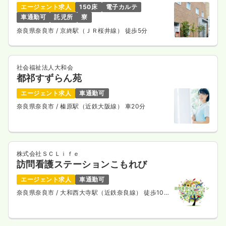
エージェント求人
150床
電子カルテ
車通勤可
託児所
寮
奈良県奈良市
/ 京終駅（ＪＲ桜井線） 徒歩5分
社会福祉法人大和会
都祁すずらん苑
エージェント求人
車通勤可
奈良県奈良市
/ 榛原駅（近鉄大阪線） 車20分
株式会社ＳＣＬｉｆｅ
訪問看護ステーションこもれび
エージェント求人
車通勤可
奈良県奈良市
/ 大和西大寺駅（近鉄奈良線） 徒歩10
分