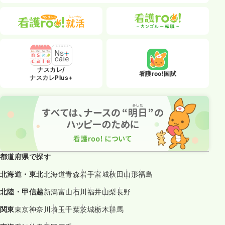
ナスカレ/
看護roo!国試
ナスカレPlus+
都道府県で探す
北海道・東北
北海道
青森
岩手
宮城
秋田
山形
福島
北陸・甲信越
新潟
富山
石川
福井
山梨
長野
関東
東京
神奈川
埼玉
千葉
茨城
栃木
群馬