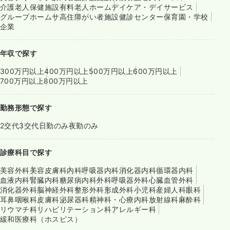
介護老人保健施設
有料老人ホーム
デイケア・デイサービス
グループホーム
サ高住
障がい者施設
健診センター
保育園・学校
企業
年収で探す
300万円以上
400万円以上
500万円以上
600万円以上
700万円以上
800万円以上
勤務形態で探す
2交代
3交代
日勤のみ
夜勤のみ
診療科目で探す
美容外科
美容皮膚科
内科
呼吸器内科
消化器内科
循環器内科
血液内科
腎臓内科
糖尿病内科
外科
呼吸器外科
心臓血管外科
消化器外科
脳神経外科
整形外科
形成外科
小児科
産婦人科
眼科
耳鼻咽喉科
皮膚科
泌尿器科
精神科・心療内科
放射線科
麻酔科
リウマチ科
リハビリテーション科
アレルギー科
緩和医療科（ホスピス）