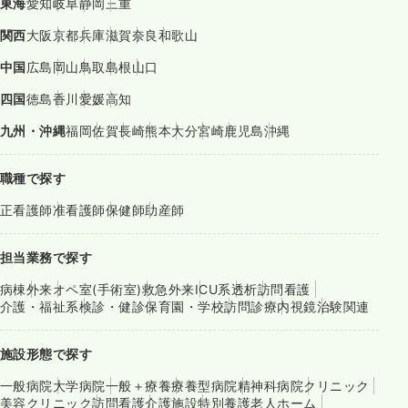
東海
愛知
岐阜
静岡
三重
関西
大阪
京都
兵庫
滋賀
奈良
和歌山
中国
広島
岡山
鳥取
島根
山口
四国
徳島
香川
愛媛
高知
九州・沖縄
福岡
佐賀
長崎
熊本
大分
宮崎
鹿児島
沖縄
職種で探す
正看護師
准看護師
保健師
助産師
担当業務で探す
病棟
外来
オペ室(手術室)
救急外来
ICU系
透析
訪問看護
介護・福祉系
検診・健診
保育園・学校
訪問診療
内視鏡
治験関連
施設形態で探す
一般病院
大学病院
一般＋療養
療養型病院
精神科病院
クリニック
美容クリニック
訪問看護
介護施設
特別養護老人ホーム