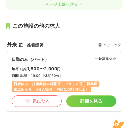
ページ上部へ戻る
この施設の他の求人
外来
クリニック
正・准看護師
一時募集休止
日勤のみ（パート）
1,800〜2,000
給与
時給
円
時間
8:25～19:00
（休憩60分）
日祝休み
担当業務未経験可
ブランク可
新卒可
第二新卒可
4月入職可
時給2,000円以上可
気になる
詳細を見る