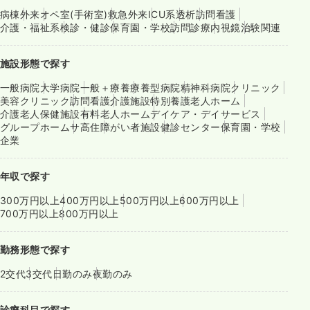
病棟
外来
オペ室(手術室)
救急外来
ICU系
透析
訪問看護
介護・福祉系
検診・健診
保育園・学校
訪問診療
内視鏡
治験関連
施設形態で探す
一般病院
大学病院
一般＋療養
療養型病院
精神科病院
クリニック
美容クリニック
訪問看護
介護施設
特別養護老人ホーム
介護老人保健施設
有料老人ホーム
デイケア・デイサービス
グループホーム
サ高住
障がい者施設
健診センター
保育園・学校
企業
年収で探す
300万円以上
400万円以上
500万円以上
600万円以上
700万円以上
800万円以上
勤務形態で探す
2交代
3交代
日勤のみ
夜勤のみ
診療科目で探す