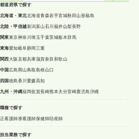
都道府県で探す
北海道・東北
北海道
青森
岩手
宮城
秋田
山形
福島
北陸・甲信越
新潟
富山
石川
福井
山梨
長野
関東
東京
神奈川
埼玉
千葉
茨城
栃木
群馬
東海
愛知
岐阜
静岡
三重
関西
大阪
京都
兵庫
滋賀
奈良
和歌山
中国
広島
岡山
鳥取
島根
山口
四国
徳島
香川
愛媛
高知
九州・沖縄
福岡
佐賀
長崎
熊本
大分
宮崎
鹿児島
沖縄
職種で探す
正看護師
准看護師
保健師
助産師
担当業務で探す