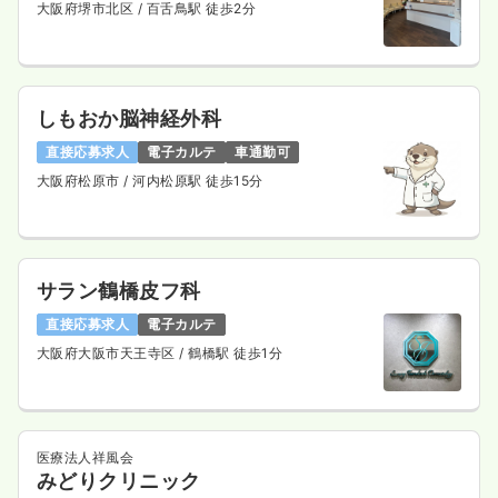
大阪府堺市北区
/ 百舌鳥駅 徒歩2分
しもおか脳神経外科
直接応募求人
電子カルテ
車通勤可
大阪府松原市
/ 河内松原駅 徒歩15分
サラン鶴橋皮フ科
直接応募求人
電子カルテ
大阪府大阪市天王寺区
/ 鶴橋駅 徒歩1分
医療法人祥風会
みどりクリニック