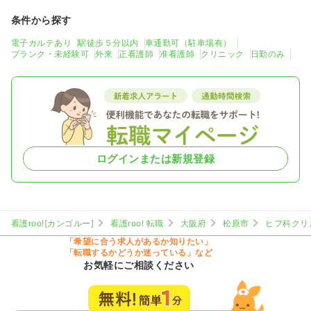
条件から探す
電子カルテあり
駅徒歩５分以内
車通勤可（駐車場有）
ブランク・未経験可
外来
正看護師
准看護師
クリニック
日勤のみ
ログインまたは新規登録
看護roo![カンゴルー]
看護roo! 転職
大阪府
松原市
ヒフ科クリ
「希望に合う求人があるか知りたい」
「転職するかどうか迷っている」など
お気軽にご相談ください