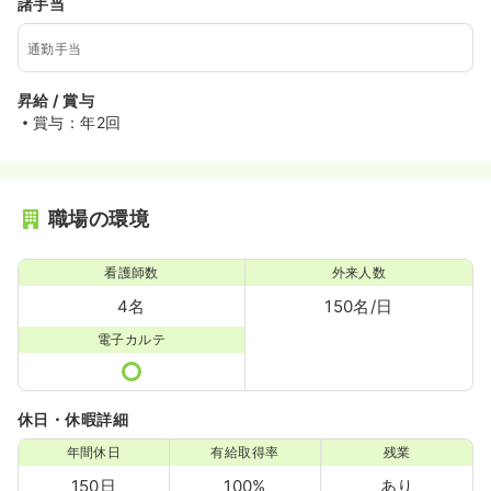
諸手当
通勤手当
昇給 / 賞与
賞与：年2回
職場の環境
看護師数
外来人数
4名
150名/日
電子カルテ
休日・休暇詳細
年間休日
有給取得率
残業
150日
100%
あり