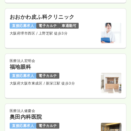
おおかわ皮ふ科クリニック
直接応募求人
電子カルテ
車通勤可
大阪府堺市西区
/ 上野芝駅 徒歩3分
医療法人宏明会
福地眼科
直接応募求人
電子カルテ
大阪府大阪市東成区
/ 新深江駅 徒歩3分
医療法人健慶会
奥田内科医院
直接応募求人
電子カルテ