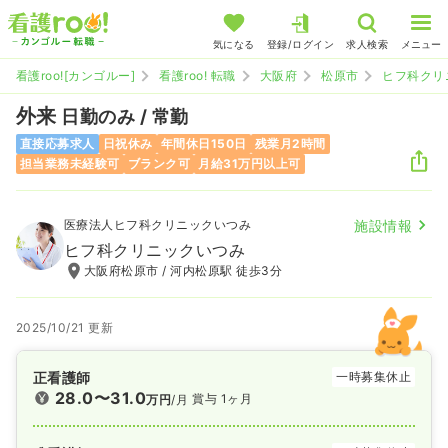
気になる
登録/ログイン
求人検索
メニュー
看護roo![カンゴルー]
看護roo! 転職
大阪府
松原市
ヒフ科クリ
外来
日勤のみ / 常勤
直接応募求人
日祝休み
年間休日150日
残業月2時間
担当業務未経験可
ブランク可
月給31万円以上可
医療法人ヒフ科クリニックいつみ
施設情報
ヒフ科クリニックいつみ
大阪府松原市 / 河内松原駅 徒歩3分
2025/10/21 更新
正看護師
一時募集休止
28.0〜31.0
賞与 1ヶ月
万円
/月