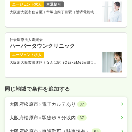
エージェント求人
車通勤可
大阪府大阪市住吉区
/ 帝塚山四丁目駅（阪堺電気軌道
上町線） 徒歩3分
社会医療法人寿楽会
ハーバータウンクリニック
エージェント求人
大阪府大阪市浪速区
/ なんば駅（OsakaMetro四つ橋
線） 徒歩1分
同じ地域で条件を追加する
大阪府松原市
×
電子カルテあり
37
大阪府松原市
×
駅徒歩５分以内
37
大阪府松原市
×
車通勤可（駐車場有）
65