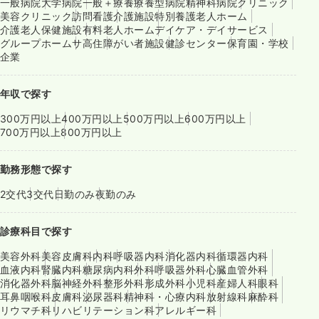
一般病院
大学病院
一般＋療養
療養型病院
精神科病院
クリニック
美容クリニック
訪問看護
介護施設
特別養護老人ホーム
介護老人保健施設
有料老人ホーム
デイケア・デイサービス
グループホーム
サ高住
障がい者施設
健診センター
保育園・学校
企業
年収で探す
300万円以上
400万円以上
500万円以上
600万円以上
700万円以上
800万円以上
勤務形態で探す
2交代
3交代
日勤のみ
夜勤のみ
診療科目で探す
美容外科
美容皮膚科
内科
呼吸器内科
消化器内科
循環器内科
血液内科
腎臓内科
糖尿病内科
外科
呼吸器外科
心臓血管外科
消化器外科
脳神経外科
整形外科
形成外科
小児科
産婦人科
眼科
耳鼻咽喉科
皮膚科
泌尿器科
精神科・心療内科
放射線科
麻酔科
リウマチ科
リハビリテーション科
アレルギー科