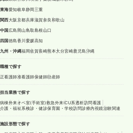
東海
愛知
岐阜
静岡
三重
関西
大阪
京都
兵庫
滋賀
奈良
和歌山
中国
広島
岡山
鳥取
島根
山口
四国
徳島
香川
愛媛
高知
九州・沖縄
福岡
佐賀
長崎
熊本
大分
宮崎
鹿児島
沖縄
職種で探す
正看護師
准看護師
保健師
助産師
担当業務で探す
病棟
外来
オペ室(手術室)
救急外来
ICU系
透析
訪問看護
介護・福祉系
検診・健診
保育園・学校
訪問診療
内視鏡
治験関連
施設形態で探す