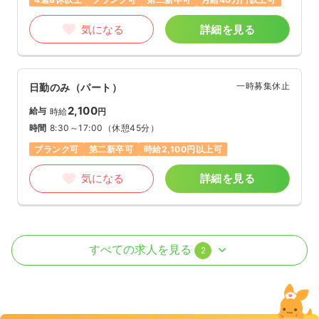
気になる
詳細を見る
一時募集休止
日勤のみ（パート）
2,100
給与
時給
円
時間
8:30～17:00
（休憩45分）
ブランク可
第二新卒可
時給2,100円以上可
気になる
詳細を見る
オペ室(手術室)
一般病院
正看護師
すべての求人を見る
2
日勤のみ（常勤）
29.8
給与
万円
/月
賞与3.5ヶ月
※一例