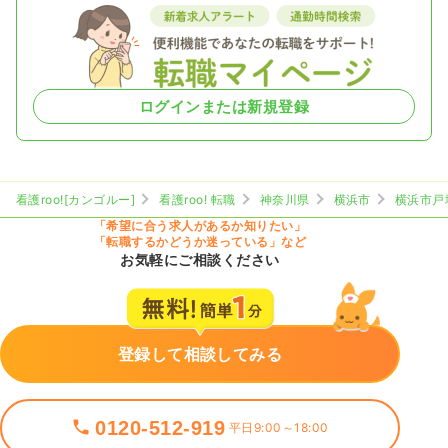
ログインまたは新規登録
看護roo![カンゴルー]
看護roo! 転職
神奈川県
横浜市
横浜市戸
「希望に合う求人があるか知りたい」
「転職するかどうか迷っている」など
お気軽にご相談ください
登録して相談してみる
0120-512-919
平日9:00～18:00