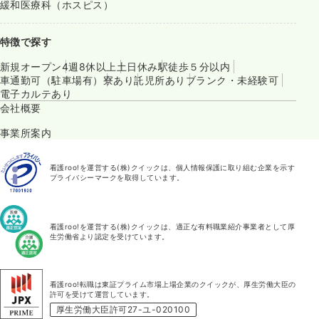
緩和医療科（ホスピス）
特徴で探す
新規オープン
4週8休以上
土日休み
駅徒歩５分以内
車通勤可（駐車場有）
寮あり
託児所あり
ブランク・未経験可
電子カルテあり
会社概要
事業所案内
看護roo!を運営する(株)クイックは、個人情報保護に取り組む企業を示す
プライバシーマークを取得しています。
看護roo!を運営する(株)クイックは、適正な有料職業紹介事業者として厚
生労働省より認定を受けています。
看護roo!転職は東証プライム市場上場企業のクイックが、厚生労働大臣の
許可を受けて運営しています。
厚生労働大臣許可27-ユ-020100