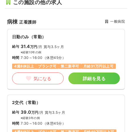
この施設の他の求人
病棟
一般病院
正看護師
日勤のみ（常勤）
31.4
給与
万円
/月
賞与3.5ヶ月
※経験10年の例
時間
7:30～16:00
（休憩45分）
4週8休以上
ブランク可
第二新卒可
月給31万円以上可
気になる
詳細を見る
2交代（常勤）
39.0
給与
万円
/月
賞与3.5ヶ月
※経験3年の例
時間
7:30～16:00
（休憩45分）
4週8休以上
ブランク可
第二新卒可
月給40万円以上可