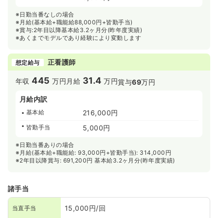
※日勤当番なしの場合
※月給(基本給+職能給88,000円+皆勤手当)
※賞与:2年目以降基本給3.2ヶ月分(昨年度実績)
※あくまでモデルであり経験により変動します
正看護師
想定給与
445
31.4
年収
万円
月給
万円
賞与
69
万円
月給内訳
基本給
216,000円
皆勤手当
5,000円
※日勤当番ありの場合
※月給(基本給+職能給: 93,000円+皆勤手当): 314,000円
※2年目以降賞与: 691,200円 基本給3.2ヶ月分(昨年度実績)
諸手当
15,000円/回
当直手当