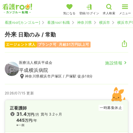
気になる
登録/ログイン
求人検索
メニュー
看護roo![カンゴルー]
看護roo! 転職
神奈川県
横浜市
横浜市戸
外来
日勤のみ / 常勤
エージェント求人
ブランク可
月給31万円以上可
医療法人横浜平成会
施設情報
平成横浜病院
神奈川県横浜市戸塚区 / 戸塚駅 徒歩18分
2026/07/15 更新
正看護師
一時募集休止
31.4
賞与 3.2ヶ月
万円
/月
445
万円
/年
※一例