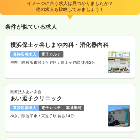
イメージに合う求人は見つかりましたか？
時間
8:30～17:00
他の求人も比較してみましょう！
日祝休み
4週8休以上
ブランク可
第二新卒可
月給29万円以上可
条件が似ている求人
気になる
詳細を見る
横浜保土ヶ谷しまや内科・消化器内科
直接応募求人
電子カルテ
その他
一般病院
正看護師
神奈川県横浜市保土ケ谷区
/ 保土ヶ谷駅 徒歩2分
一時募集休止
日勤のみ（常勤）
21.0〜29.8
給与
万円
/月
賞与3.2ヶ月
医療法人あい友会
※一例
あい逗子クリニック
時間
8:30～17:00
直接応募求人
電子カルテ
車通勤可
日祝休み
4週8休以上
担当業務未経験可
月給29万円以上可
神奈川県逗子市
/ 東逗子駅 徒歩14分
気になる
詳細を見る