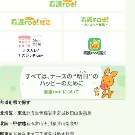
ナスカレ/
看護roo!国試
ナスカレPlus+
都道府県で探す
北海道・東北
北海道
青森
岩手
宮城
秋田
山形
福島
北陸・甲信越
新潟
富山
石川
福井
山梨
長野
関東
東京
神奈川
埼玉
千葉
茨城
栃木
群馬