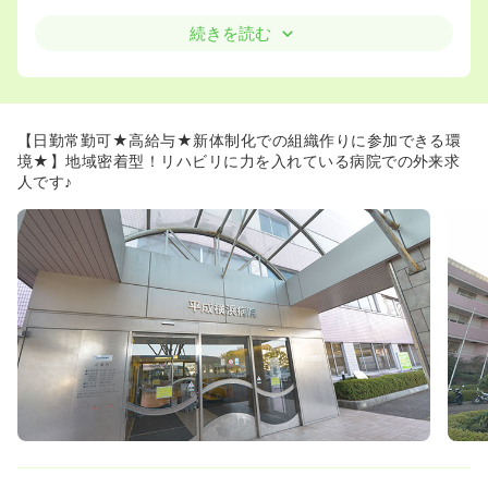
≪教育体制充実！≫
続きを読む
◆既卒者にもプリセプターがつき、初期フォローをしっか
りと行ってくださいます。各部署でマニュアルが整備さ
れ、初めての転職の方でも安心して勤められる環境です。
◆100床規模の病院ながら症例が幅広く、看護技術を幅広
く学びたい方には最適の環境です。人材育成体制も充実し
【日勤常勤可★高給与★新体制化での組織作りに参加できる環
ており、病院内の法人統一の研修はもちろん、看護協会主
境★】地域密着型！リハビリに力を入れている病院での外来求
催の外部研修にも積極的に参加可能です♪
人です♪
≪プライベートと両立できる環境です◎≫
◆残業は多くても月10時間以内で、職員の方の殆どが17時
台の送迎バスに乗り退勤しています。家庭と両立しながら
働きたい方にお勧めです。
◆最寄り駅である戸塚駅周辺は開発が進み、駅ビルはテナ
ントも充実し非常にきれいになっております♪お仕事を終え
た後はゆっくりショッピングを楽しむこともできます♪
◆駅から少し離れた、閑静な住宅街の中にある同院。患者
様もゆったりと過ごすことのできる環境です。