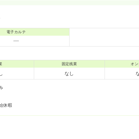
境
電子カルテ
業
固定残業
オン
し
なし
み
始休暇