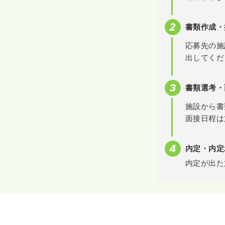
書類作成・
応募先の施
出してくだ
書類選考・
施設から書
面接日程は
内定・内定
内定が出た