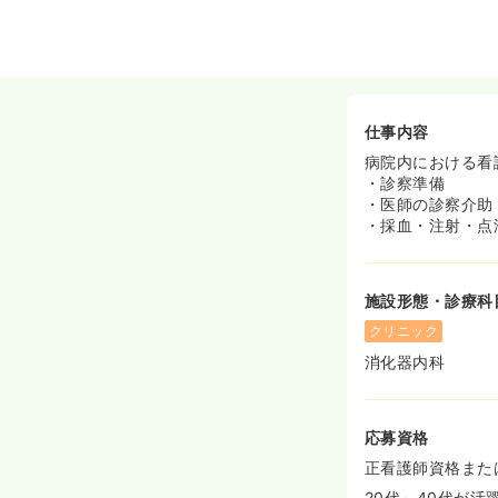
2024/07/18
正・准
仕事内容
病院内における看
・診察準備
・医師の診察介助
・採血・注射・点
施設形態・診療科
クリニック
消化器内科
応募資格
正看護師資格また
20代～40代が活