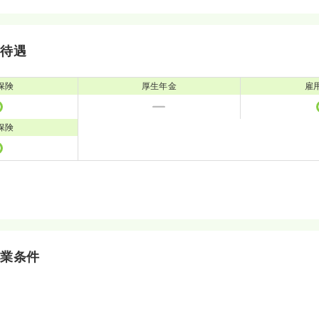
・待遇
保険
厚生年金
雇
保険
就業条件