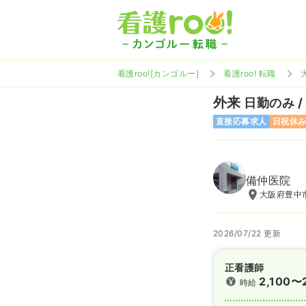
看護roo![カンゴルー]
看護roo! 転職
外来
日勤のみ /
直接応募求人
日祝休
備仲医院
大阪府豊中市
2026/07/22 更新
正看護師
2,100〜
時給