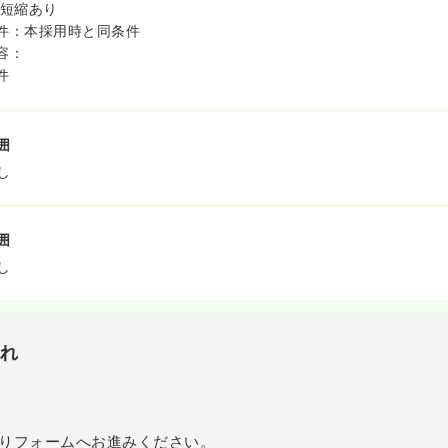
※短縮あり
件：本採用時と同条件
容：
件
囲
し
囲
し
流れ
りフォームへお進みください。