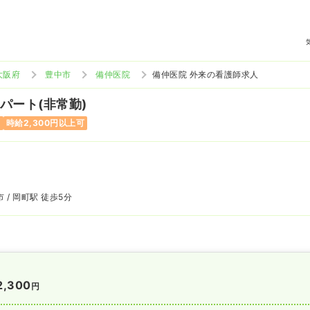
大阪府
豊中市
備仲医院
備仲医院 外来の看護師求人
 パート(非常勤)
み
時給2,300円以上可
 / 岡町駅 徒歩5分
2,300
円