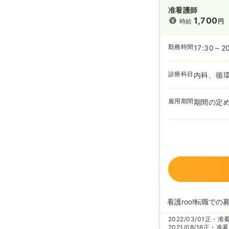
准看護師
1,700
時給
円
勤務時間
17:30～2
診療科目
内科、循
雇用期間
期間の定
看護roo!転職での
2022/03/01
正・准
2021/08/16
正・准看