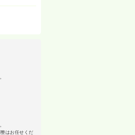
。
。
調整はお任せくだ