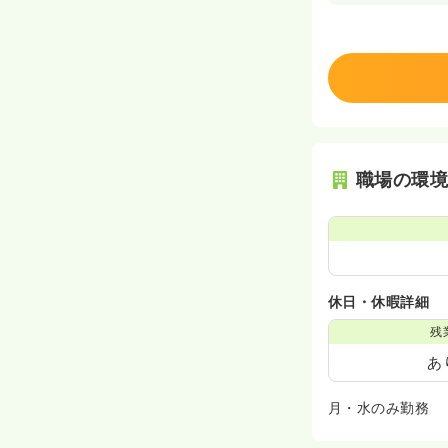
職場の環
休日・休暇詳細
残
あ
月・水のみ勤務