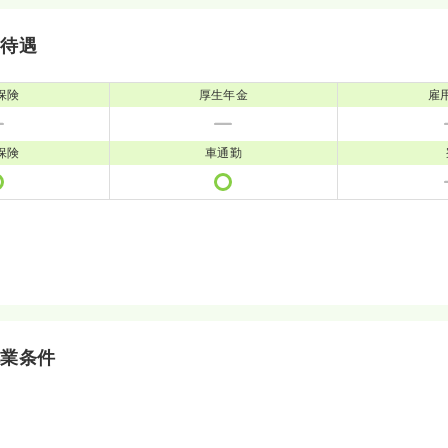
・待遇
保険
厚生年金
雇
保険
車通勤
就業条件