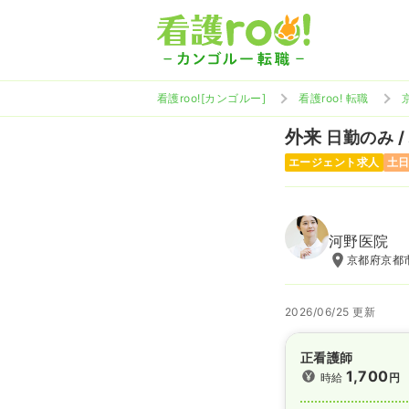
看護roo![カンゴルー]
看護roo! 転職
外来
日勤のみ /
エージェント求人
土
河野医院
京都府京都市
2026/06/25 更新
正看護師
1,700
時給
円