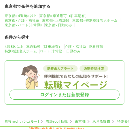
東京都で条件を追加する
東京都×4週8休以上
東京都×車通勤可（駐車場有）
東京都×介護・福祉系
東京都×正看護師
東京都×特別養護老人ホーム
東京都×パート(非常勤)
東京都×日勤のみ
条件から探す
4週8休以上
車通勤可（駐車場有）
介護・福祉系
正看護師
特別養護老人ホーム
パート(非常勤)
日勤のみ
ログインまたは新規登録
看護roo![カンゴルー]
看護roo! 転職
東京都
あきる野市
特別養
「希望に合う求人があるか知りたい」