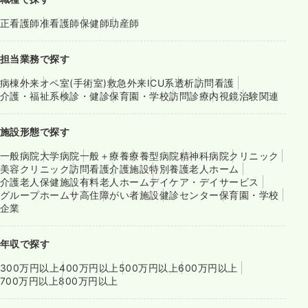
正看護師
准看護師
保健師
助産師
担当業務で探す
病棟
外来
オペ室(手術室)
救急外来
ICU系
透析
訪問看護
介護・福祉系
検診・健診
保育園・学校
訪問診療
内視鏡
治験関連
施設形態で探す
一般病院
大学病院
一般＋療養
療養型病院
精神科病院
クリニック
美容クリニック
訪問看護
介護施設
特別養護老人ホーム
介護老人保健施設
有料老人ホーム
デイケア・デイサービス
グループホーム
サ高住
障がい者施設
健診センター
保育園・学校
企業
年収で探す
300万円以上
400万円以上
500万円以上
600万円以上
700万円以上
800万円以上