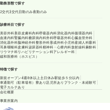
勤務形態で探す
2交代
3交代
日勤のみ
夜勤のみ
診療科目で探す
美容外科
美容皮膚科
内科
呼吸器内科
消化器内科
循環器内科
血液内科
腎臓内科
糖尿病内科
外科
呼吸器外科
心臓血管外科
消化器外科
脳神経外科
整形外科
形成外科
小児科
産婦人科
眼科
耳鼻咽喉科
皮膚科
泌尿器科
精神科・心療内科
放射線科
麻酔科
リウマチ科
リハビリテーション科
アレルギー科
緩和医療科（ホスピス）
特徴で探す
新規オープン
4週8休以上
土日休み
駅徒歩５分以内
車通勤可（駐車場有）
寮あり
託児所あり
ブランク・未経験可
電子カルテあり
会社概要
事業所案内