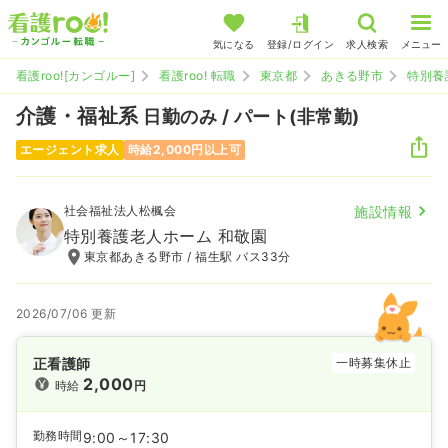
気になる
登録/ログイン
求人検索
メニュー
看護roo![カンゴルー]
看護roo! 転職
東京都
あきる野市
特別養
介護・福祉系
日勤のみ / パート(非常勤)
エージェント求人
時給2,000円以上可
社会福祉法人松楓会
施設情報
特別養護老人ホーム 和敬園
東京都あきる野市 / 福生駅 バス33分
2026/07/06 更新
正看護師
一時募集休止
2,000
時給
円
勤務時間
9:00～17:30