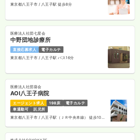
東京都八王子市
/ 八王子駅 徒歩8分
医療法人社団七星会
中野団地診療所
直接応募求人
電子カルテ
東京都八王子市
/ 八王子駅 バス16分
医療法人社団葵会
AOI八王子病院
エージェント求人
198床
電子カルテ
車通勤可
託児所
東京都八王子市
/ 八王子駅（ＪＲ中央本線） 徒歩10
分