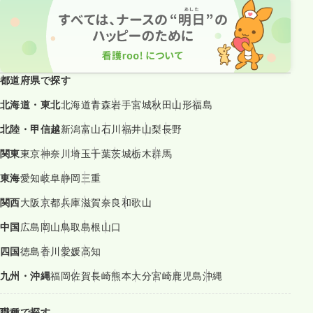
都道府県で探す
北海道・東北
北海道
青森
岩手
宮城
秋田
山形
福島
北陸・甲信越
新潟
富山
石川
福井
山梨
長野
関東
東京
神奈川
埼玉
千葉
茨城
栃木
群馬
東海
愛知
岐阜
静岡
三重
関西
大阪
京都
兵庫
滋賀
奈良
和歌山
中国
広島
岡山
鳥取
島根
山口
四国
徳島
香川
愛媛
高知
九州・沖縄
福岡
佐賀
長崎
熊本
大分
宮崎
鹿児島
沖縄
職種で探す