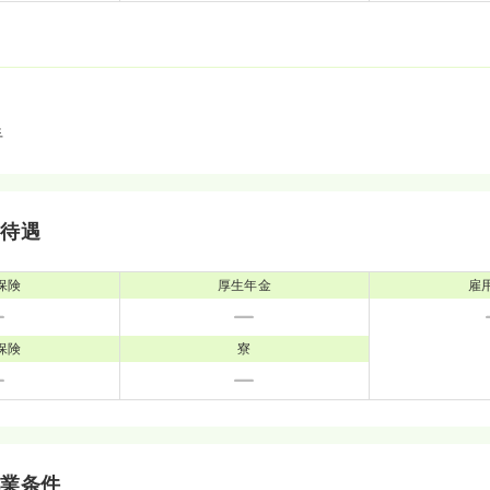
手
・待遇
保険
厚生年金
雇
保険
寮
就業条件