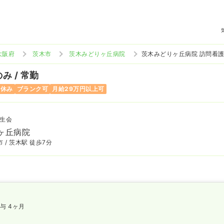
大阪府
茨木市
茨木みどりヶ丘病院
茨木みどりヶ丘病院 訪問看
み / 常勤
日休み
ブランク可
月給29万円以上可
生会
ヶ丘病院
 / 茨木駅 徒歩7分
与 4ヶ月