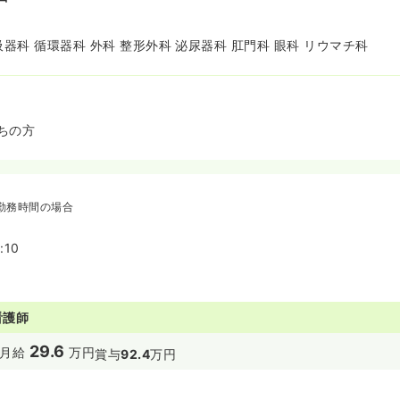
吸器科 循環器科 外科 整形外科 泌尿器科 肛門科 眼科 リウマチ科
ちの方
勤務時間の場合
:10
看護師
29.6
月給
万円
賞与
92.4
万円