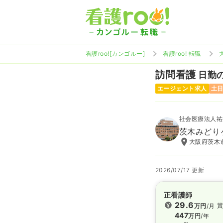
看護roo![カンゴルー]
看護roo! 転職
訪問看護
日勤の
エージェント求人
土
社会医療法人祐
茨木みどり
大阪府茨木市
2026/07/17 更新
正看護師
29.6
賞
万円
/月
447
万円
/年