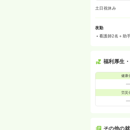
土日祝休み
夜勤
看護師2名＋助
福利厚生
健康
労災
その他の