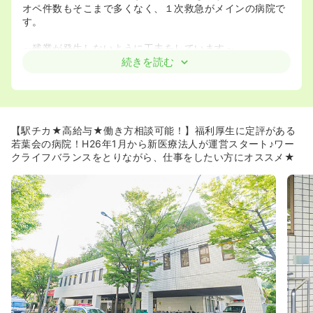
オペ件数もそこまで多くなく、１次救急がメインの病院で
す。
～残業が発生しないように工夫をしています～
・会議や勉強会・研修などは基本的に時間内に行うように
続きを読む
しています。
≪給与高め≫
・給与水準の高い若葉会グループの病院なので、がんばっ
た分だけしっかり還元されます☆
【駅チカ★高給与★働き方相談可能！】福利厚生に定評がある
若葉会の病院！H26年1月から新医療法人が運営スタート♪ワー
≪教育・フォロー体制が充実しています≫
クライフバランスをとりながら、仕事をしたい方にオススメ★
・部長・病棟師長にも研修を受けていただいています。教
育・最新の看護の知識、経験をしっかり有した方々が現場
指導に当たっています。
・半年に一度師長との面談があります。メンタルフォロー
も充実しています。
・チェックリストを作成していただきますので、中途入職
の方にとってスムーズに業務に入っていただく仕組みが整
っています。