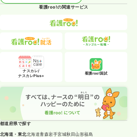
看護roo!の関連サービス
ナスカレ/
看護roo!国試
ナスカレPlus+
都道府県で探す
北海道・東北
北海道
青森
岩手
宮城
秋田
山形
福島