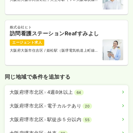
徒歩6分
株式会社ヒト
訪問看護ステーションReafすみよし
エージェント求人
大阪府大阪市住吉区
/ 姫松駅（阪堺電気軌道上町線）
徒歩1分
同じ地域で条件を追加する
大阪府堺市北区
×
4週8休以上
64
大阪府堺市北区
×
電子カルテあり
20
大阪府堺市北区
×
駅徒歩５分以内
55