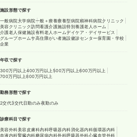
施設形態で探す
一般病院
大学病院
一般＋療養
療養型病院
精神科病院
クリニック
美容クリニック
訪問看護
介護施設
特別養護老人ホーム
介護老人保健施設
有料老人ホーム
デイケア・デイサービス
グループホーム
サ高住
障がい者施設
健診センター
保育園・学校
企業
年収で探す
300万円以上
400万円以上
500万円以上
600万円以上
700万円以上
800万円以上
勤務形態で探す
2交代
3交代
日勤のみ
夜勤のみ
診療科目で探す
美容外科
美容皮膚科
内科
呼吸器内科
消化器内科
循環器内科
血液内科
腎臓内科
糖尿病内科
外科
呼吸器外科
心臓血管外科