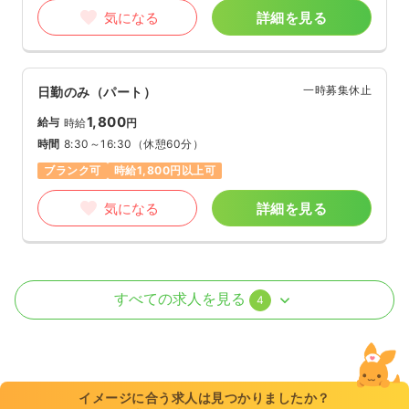
気になる
詳細を見る
一時募集休止
日勤のみ（パート）
1,800
給与
時給
円
時間
8:30～16:30
（休憩60分）
ブランク可
時給1,800円以上可
気になる
詳細を見る
外来
一般病院
正・准看護師
すべての求人を見る
4
一時募集休止
2交代（常勤）
34.3
給与
万円
/月
賞与3.8ヶ月
※一例
イメージに合う求人は見つかりましたか？
時間
8:30～16:30
（休憩60分）