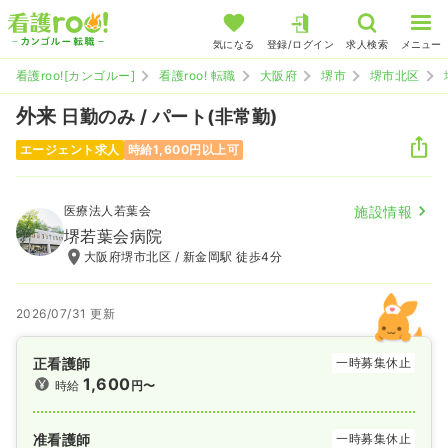
気になる
登録/ログイン
求人検索
メニュー
看護roo![カンゴルー]
看護roo! 転職
大阪府
堺市
堺市北区
外来
日勤のみ / パート(非常勤)
エージェント求人
時給1,600円以上可
医療法人若葉会
施設情報
堺若葉会病院
大阪府堺市北区 / 新金岡駅 徒歩4分
2026/07/31 更新
正看護師
一時募集休止
1,600
時給
円〜
准看護師
一時募集休止