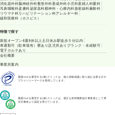
消化器外科
脳神経外科
整形外科
形成外科
小児科
産婦人科
眼科
耳鼻咽喉科
皮膚科
泌尿器科
精神科・心療内科
放射線科
麻酔科
リウマチ科
リハビリテーション科
アレルギー科
緩和医療科（ホスピス）
特徴で探す
新規オープン
4週8休以上
土日休み
駅徒歩５分以内
車通勤可（駐車場有）
寮あり
託児所あり
ブランク・未経験可
電子カルテあり
会社概要
事業所案内
看護roo!を運営する(株)クイックは、個人情報保護に取り組む企業を示す
プライバシーマークを取得しています。
看護roo!を運営する(株)クイックは、適正な有料職業紹介事業者として厚
生労働省より認定を受けています。