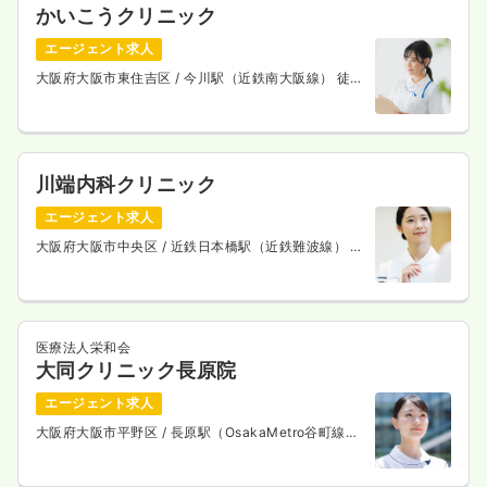
かいこうクリニック
時間
9:00～17:00
エージェント求人
時給1,600円以上可
大阪府大阪市東住吉区
/ 今川駅（近鉄南大阪線） 徒歩
3分
気になる
詳細を見る
川端内科クリニック
オペ室(手術室)
一般病院
正・准看護師
エージェント求人
大阪府大阪市中央区
/ 近鉄日本橋駅（近鉄難波線） 徒
一時募集休止
日勤のみ（常勤）
歩1分
25.5〜30.5
給与
万円
/月
賞与2回
※一例
時間
9:00～17:00
医療法人栄和会
4週8休以上
月給30万円以上可
大同クリニック長原院
エージェント求人
気になる
詳細を見る
大阪府大阪市平野区
/ 長原駅（OsakaMetro谷町線）
徒歩5分