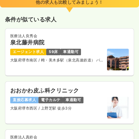
他の求人も比較してみましょう！
4週8休以上
月給34万円以上可
条件が似ている求人
気になる
詳細を見る
医療法人良秀会
泉北藤井病院
透析
一般病院
正・准看護師
エージェント求人
59床
車通勤可
大阪府堺市南区
/ 栂・美木多駅（泉北高速鉄道） バス
一時募集休止
日勤のみ（常勤）
11分
給与
お問い合わせください
時間
8:30～16:30
おおかわ皮ふ科クリニック
4週8休以上
直接応募求人
電子カルテ
車通勤可
気になる
詳細を見る
大阪府堺市西区
/ 上野芝駅 徒歩3分
一時募集休止
日勤のみ（パート）
医療法人真鈴会
1,600
給与
時給
円〜