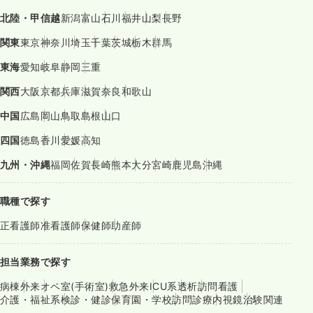
北陸・甲信越
新潟
富山
石川
福井
山梨
長野
関東
東京
神奈川
埼玉
千葉
茨城
栃木
群馬
東海
愛知
岐阜
静岡
三重
関西
大阪
京都
兵庫
滋賀
奈良
和歌山
中国
広島
岡山
鳥取
島根
山口
四国
徳島
香川
愛媛
高知
九州・沖縄
福岡
佐賀
長崎
熊本
大分
宮崎
鹿児島
沖縄
職種で探す
正看護師
准看護師
保健師
助産師
担当業務で探す
病棟
外来
オペ室(手術室)
救急外来
ICU系
透析
訪問看護
介護・福祉系
検診・健診
保育園・学校
訪問診療
内視鏡
治験関連