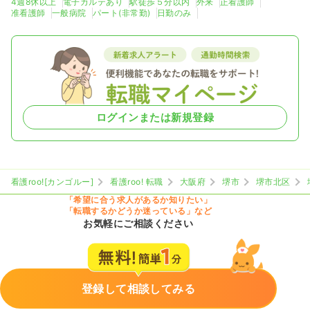
4週8休以上
電子カルテあり
駅徒歩５分以内
外来
正看護師
准看護師
一般病院
パート(非常勤)
日勤のみ
ログインまたは新規登録
看護roo![カンゴルー]
看護roo! 転職
大阪府
堺市
堺市北区
「希望に合う求人があるか知りたい」
「転職するかどうか迷っている」など
お気軽にご相談ください
登録して相談してみる