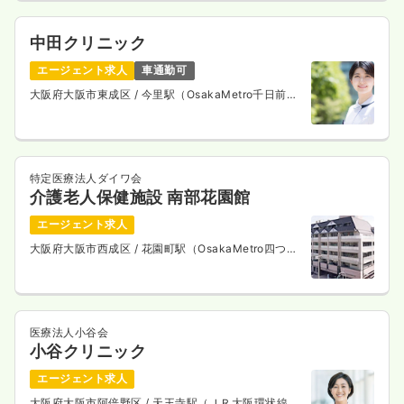
中田クリニック
エージェント求人
車通勤可
大阪府大阪市東成区
/ 今里駅（OsakaMetro千日前
線） 徒歩9分
特定医療法人ダイワ会
介護老人保健施設 南部花園館
エージェント求人
大阪府大阪市西成区
/ 花園町駅（OsakaMetro四つ橋
線） 徒歩3分
医療法人小谷会
小谷クリニック
エージェント求人
大阪府大阪市阿倍野区
/ 天王寺駅（ＪＲ大阪環状線）