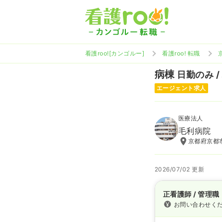
看護roo![カンゴルー]
看護roo! 転職
病棟
日勤のみ /
エージェント求人
医療法人
毛利病院
京都府京都市
2026/07/02 更新
正看護師 / 管理職
お問い合わせく