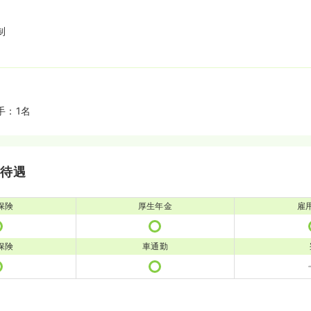
制
手：1名
・待遇
保険
厚生年金
雇
保険
車通勤