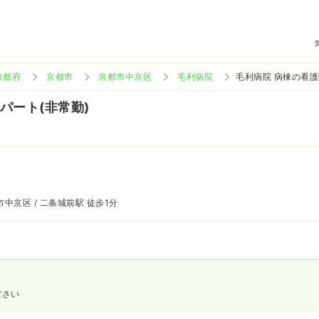
京都府
京都市
京都市中京区
毛利病院
毛利病院 病棟の看
 パート(非常勤)
中京区 / 二条城前駅 徒歩1分
ださい