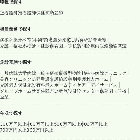
職種で探す
正看護師
准看護師
保健師
助産師
担当業務で探す
病棟
外来
オペ室(手術室)
救急外来
ICU系
透析
訪問看護
介護・福祉系
検診・健診
保育園・学校
訪問診療
内視鏡
治験関連
施設形態で探す
一般病院
大学病院
一般＋療養
療養型病院
精神科病院
クリニック
美容クリニック
訪問看護
介護施設
特別養護老人ホーム
介護老人保健施設
有料老人ホーム
デイケア・デイサービス
グループホーム
サ高住
障がい者施設
健診センター
保育園・学校
企業
年収で探す
300万円以上
400万円以上
500万円以上
600万円以上
700万円以上
800万円以上