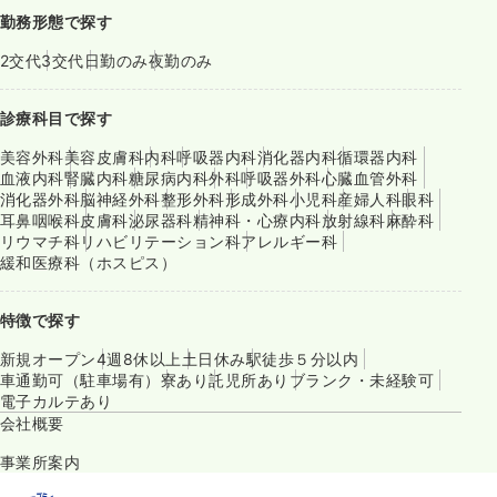
勤務形態で探す
2交代
3交代
日勤のみ
夜勤のみ
診療科目で探す
美容外科
美容皮膚科
内科
呼吸器内科
消化器内科
循環器内科
血液内科
腎臓内科
糖尿病内科
外科
呼吸器外科
心臓血管外科
消化器外科
脳神経外科
整形外科
形成外科
小児科
産婦人科
眼科
耳鼻咽喉科
皮膚科
泌尿器科
精神科・心療内科
放射線科
麻酔科
リウマチ科
リハビリテーション科
アレルギー科
緩和医療科（ホスピス）
特徴で探す
新規オープン
4週8休以上
土日休み
駅徒歩５分以内
車通勤可（駐車場有）
寮あり
託児所あり
ブランク・未経験可
電子カルテあり
会社概要
事業所案内