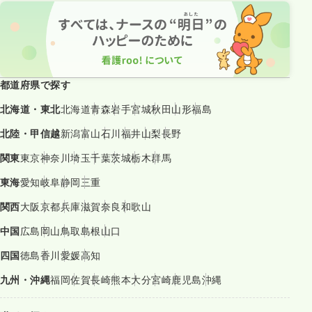
都道府県で探す
北海道・東北
北海道
青森
岩手
宮城
秋田
山形
福島
北陸・甲信越
新潟
富山
石川
福井
山梨
長野
関東
東京
神奈川
埼玉
千葉
茨城
栃木
群馬
東海
愛知
岐阜
静岡
三重
関西
大阪
京都
兵庫
滋賀
奈良
和歌山
中国
広島
岡山
鳥取
島根
山口
四国
徳島
香川
愛媛
高知
九州・沖縄
福岡
佐賀
長崎
熊本
大分
宮崎
鹿児島
沖縄