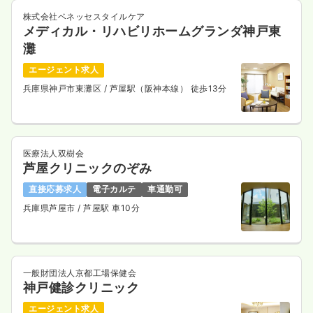
気になる
詳細を見る
株式会社ベネッセスタイルケア
メディカル・リハビリホームグランダ神戸東
灘
エージェント求人
一時募集休止
夜勤のみ（常勤）
兵庫県神戸市東灘区
/ 芦屋駅（阪神本線） 徒歩13分
給与
お問い合わせください
時間
16:30～9:15
気になる
詳細を見る
医療法人双樹会
芦屋クリニックのぞみ
直接応募求人
電子カルテ
車通勤可
一時募集休止
日勤のみ（パート）
兵庫県芦屋市
/ 芦屋駅 車10分
給与
お問い合わせください
時間
8:30～17:15
気になる
詳細を見る
一般財団法人京都工場保健会
神戸健診クリニック
エージェント求人