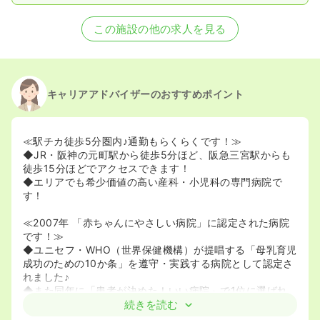
この施設の他の求人を見る
キャリアアドバイザーのおすすめポイント
≪駅チカ徒歩5分圏内♪通勤もらくらくです！≫
◆JR・阪神の元町駅から徒歩5分ほど、阪急三宮駅からも
徒歩15分ほどでアクセスできます！
◆エリアでも希少価値の高い産科・小児科の専門病院で
す！
≪2007年 「赤ちゃんにやさしい病院」に認定された病院
です！≫
◆ユニセフ・WHO（世界保健機構）が提唱する「母乳育児
成功のための10か条」を遵守・実践する病院として認定さ
れました♪
◆また同年に「患者が決めた！いい病院」で1位に選ばれ
ました！※2007年度 近畿・東海版” （オリコン・エンタテ
続きを読む
イメント社刊）の妊娠・出産部門（近畿）