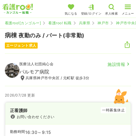
気になる
登録/ログイン
求人検索
メニュー
看護roo![カンゴルー]
看護roo! 転職
兵庫県
神戸市
神戸市中央
病棟
夜勤のみ / パート(非常勤)
エージェント求人
医療法人社団純心会
施設情報
パルモア病院
兵庫県神戸市中央区 / 元町駅 徒歩3分
2026/07/28 更新
正看護師
一時募集休止
お問い合わせください
勤務時間
16:30～9:15