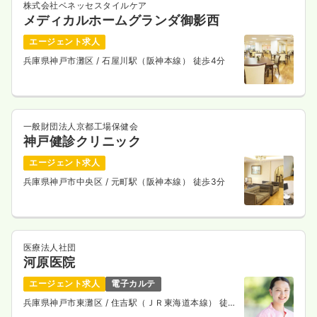
株式会社ベネッセスタイルケア
メディカルホームグランダ御影西
エージェント求人
兵庫県神戸市灘区
/ 石屋川駅（阪神本線） 徒歩4分
一般財団法人京都工場保健会
神戸健診クリニック
エージェント求人
兵庫県神戸市中央区
/ 元町駅（阪神本線） 徒歩3分
医療法人社団
河原医院
エージェント求人
電子カルテ
兵庫県神戸市東灘区
/ 住吉駅（ＪＲ東海道本線） 徒歩
2分