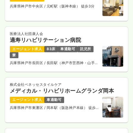
一時募集休止
夜勤のみ（パート）
兵庫県神戸市中央区
/ 元町駅（阪神本線） 徒歩3分
給与
お問い合わせください
時間
16:30～9:15
気になる
詳細を見る
医療法人社団康人会
適寿リハビリテーション病院
エージェント求人
83床
車通勤可
託児所
寮
兵庫県神戸市長田区
/ 長田駅（神戸市営西神・山手
線） バス14分
株式会社ベネッセスタイルケア
メディカル・リハビリホームグランダ岡本
エージェント求人
車通勤可
兵庫県神戸市東灘区
/ 岡本駅（阪急神戸本線） 徒歩
14分