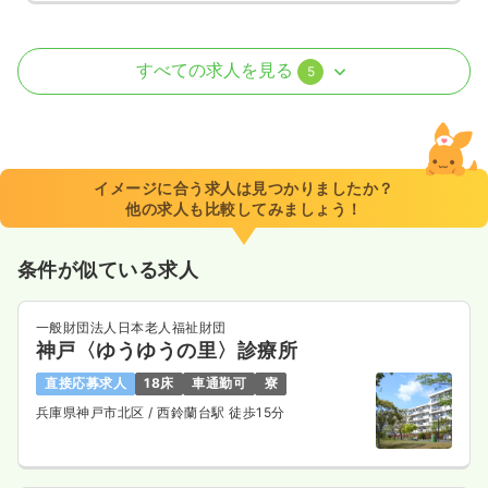
病棟
一般病院
助産師
すべての求人を見る
5
一時募集休止
日勤のみ（常勤）
22.1
給与
万円〜
/月
賞与2回
※一例
イメージに合う求人は見つかりましたか？
時間
8:30～17:15
他の求人も比較してみましょう！
月給22万円以上可
条件が似ている求人
気になる
詳細を見る
一般財団法人日本老人福祉財団
神戸〈ゆうゆうの里〉診療所
一時募集休止
2交代（常勤）
直接応募求人
18床
車通勤可
寮
27.7
給与
万円〜
/月
賞与2回
兵庫県神戸市北区
/ 西鈴蘭台駅 徒歩15分
※一例
時間
8:30～17:15
月給27万円以上可