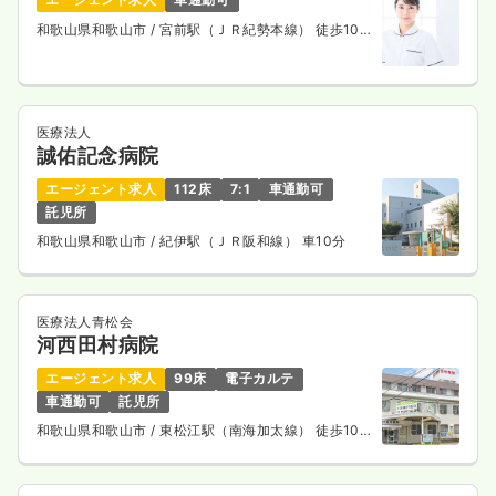
和歌山県和歌山市
/ 宮前駅（ＪＲ紀勢本線） 徒歩10
分
医療法人
誠佑記念病院
エージェント求人
112床
7:1
車通勤可
託児所
和歌山県和歌山市
/ 紀伊駅（ＪＲ阪和線） 車10分
医療法人青松会
河西田村病院
エージェント求人
99床
電子カルテ
車通勤可
託児所
和歌山県和歌山市
/ 東松江駅（南海加太線） 徒歩10
分