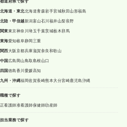
都道府県で探す
北海道・東北
北海道
青森
岩手
宮城
秋田
山形
福島
北陸・甲信越
新潟
富山
石川
福井
山梨
長野
関東
東京
神奈川
埼玉
千葉
茨城
栃木
群馬
東海
愛知
岐阜
静岡
三重
関西
大阪
京都
兵庫
滋賀
奈良
和歌山
中国
広島
岡山
鳥取
島根
山口
四国
徳島
香川
愛媛
高知
九州・沖縄
福岡
佐賀
長崎
熊本
大分
宮崎
鹿児島
沖縄
職種で探す
正看護師
准看護師
保健師
助産師
担当業務で探す