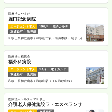
医療法人やすだ
堀口記念病院
エージェント求人
150床
電子カルテ
車通勤可
託児所
和歌山県和歌山市
/ 和歌山市駅（南海本線） 徒歩5分
医療法人福慈会
福外科病院
エージェント求人
54床
電子カルテ
車通勤可
託児所
和歌山県和歌山市
/ 和歌山駅（ＪＲ和歌山線）
医療法人ヘルスケア和歌山
介護老人保健施設ラ・エスペランサ
エージェント求人
車通勤可