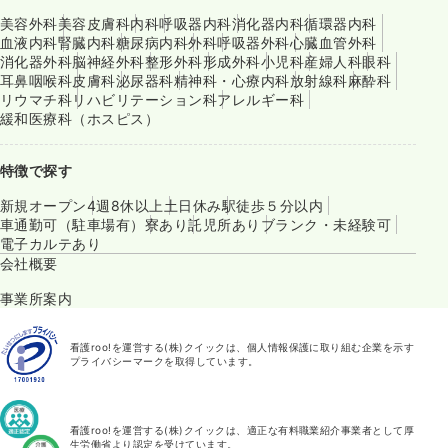
美容外科
美容皮膚科
内科
呼吸器内科
消化器内科
循環器内科
血液内科
腎臓内科
糖尿病内科
外科
呼吸器外科
心臓血管外科
消化器外科
脳神経外科
整形外科
形成外科
小児科
産婦人科
眼科
耳鼻咽喉科
皮膚科
泌尿器科
精神科・心療内科
放射線科
麻酔科
リウマチ科
リハビリテーション科
アレルギー科
緩和医療科（ホスピス）
特徴で探す
新規オープン
4週8休以上
土日休み
駅徒歩５分以内
車通勤可（駐車場有）
寮あり
託児所あり
ブランク・未経験可
電子カルテあり
会社概要
事業所案内
看護roo!を運営する(株)クイックは、個人情報保護に取り組む企業を示す
プライバシーマークを取得しています。
看護roo!を運営する(株)クイックは、適正な有料職業紹介事業者として厚
生労働省より認定を受けています。