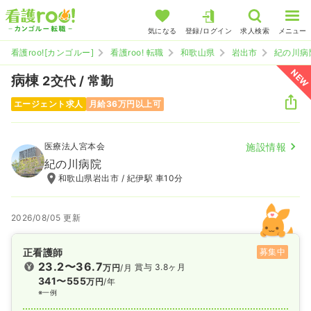
気になる
登録/ログイン
求人検索
メニュー
看護roo![カンゴルー]
看護roo! 転職
和歌山県
岩出市
紀の川病
NEW
病棟
2交代 / 常勤
エージェント求人
月給36万円以上可
医療法人宮本会
施設情報
紀の川病院
和歌山県岩出市 / 紀伊駅 車10分
2026/08/05 更新
正看護師
募集中
23.2〜36.7
賞与 3.8ヶ月
万円
/月
341〜555
万円
/年
※一例