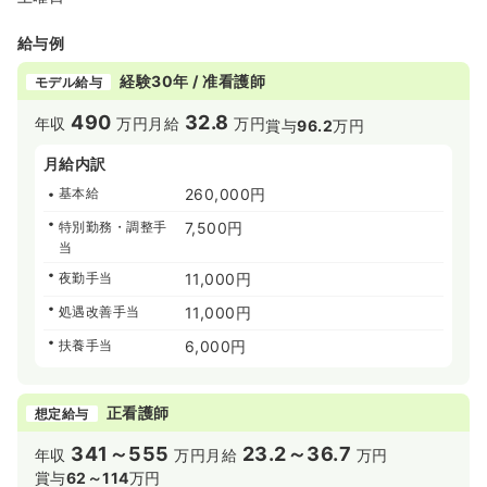
給与例
経験30年 / 准看護師
モデル給与
490
32.8
年収
万円
月給
万円
賞与
96.2
万円
月給内訳
基本給
260,000円
特別勤務・調整手
7,500円
当
夜勤手当
11,000円
処遇改善手当
11,000円
扶養手当
6,000円
正看護師
想定給与
341～555
23.2～36.7
年収
万円
月給
万円
賞与
62～114
万円