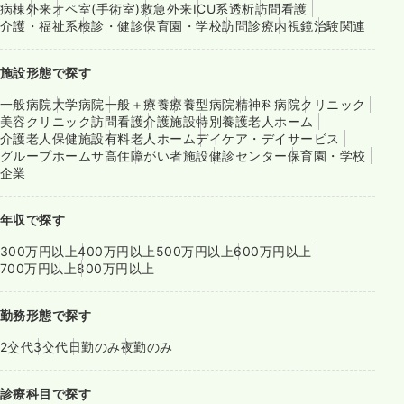
病棟
外来
オペ室(手術室)
救急外来
ICU系
透析
訪問看護
介護・福祉系
検診・健診
保育園・学校
訪問診療
内視鏡
治験関連
施設形態で探す
一般病院
大学病院
一般＋療養
療養型病院
精神科病院
クリニック
美容クリニック
訪問看護
介護施設
特別養護老人ホーム
介護老人保健施設
有料老人ホーム
デイケア・デイサービス
グループホーム
サ高住
障がい者施設
健診センター
保育園・学校
企業
年収で探す
300万円以上
400万円以上
500万円以上
600万円以上
700万円以上
800万円以上
勤務形態で探す
2交代
3交代
日勤のみ
夜勤のみ
診療科目で探す