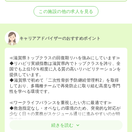
この施設の他の求人を見る
キャリアアドバイザーのおすすめポイント
≪滋賀県トップクラスの回復期リハを強みにしています≫
◆リハビリ実績指数は滋賀県内でトップクラスを誇り、全
国でも上位10％程度に入る質の高いリハビリテーションを
提供しています。
◆滋賀県で初めて「二次性骨折予防継続管理料2」を取得
しており、多職種チームで再発防止に取り組む高度な専門
性を学べる環境です。
≪ワークライフバランスを重視したい方に最適です≫
◆救急指定なし・オペなしの環境のため、突発的な対応が
少なく日々の業務がスケジュール通りに進みやすいのが特
徴です。
◆残業は月平均5時間以内と非常に少なく、仕事終わりの
続きを読む
プライベートな時間を大切にしながら無理なく勤務を継続