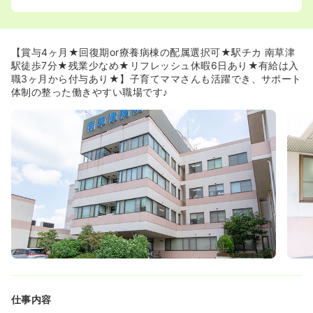
できます！
≪子育て世代が過半数！理解のある職場です≫
◆全看護師の58％が子育て中であり、お子様の行事や急な
【賞与4ヶ月★回復期or療養病棟の配属選択可★駅チカ 南草津
発熱時もお互いにフォローし合う「お互い様精神」が根付
駅徒歩7分★残業少なめ★リフレッシュ休暇6日あり★有給は入
いています。
職3ヶ月から付与あり★】子育てママさんも活躍でき、サポート
◆産休・育休の取得実績が豊富なだけでなく、男性の育児
体制の整った働きやすい職場です♪
休業取得も積極的に推奨しており、ライフイベントに柔軟
に対応可能です！
≪温かな人間関係と明るい雰囲気が自慢です≫
◆入職者からは「人間関係が非常に良い」という声が多
く、先輩スタッフが丁寧に声をかけてくれるため中途入職
の方も馴染みやすい環境です。
◆スタッフ間では笑顔や会話が多く、職種を問わず多職種
で連携しながら明るい雰囲気の中で看護に取り組むことが
できます。
≪ゆとりを持って患者様と向き合えます≫
◆予定入院がメインのため急変リスクが低く、急性期治療
を終えた患者様の在宅復帰過程をじっくりと支える看護が
実践できます。
仕事内容
◆多様な働き方を認める風土があり、家庭と仕事の両立を