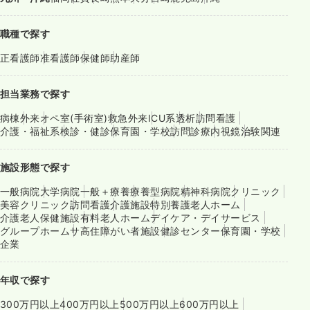
職種で探す
正看護師
准看護師
保健師
助産師
担当業務で探す
病棟
外来
オペ室(手術室)
救急外来
ICU系
透析
訪問看護
介護・福祉系
検診・健診
保育園・学校
訪問診療
内視鏡
治験関連
施設形態で探す
一般病院
大学病院
一般＋療養
療養型病院
精神科病院
クリニック
美容クリニック
訪問看護
介護施設
特別養護老人ホーム
介護老人保健施設
有料老人ホーム
デイケア・デイサービス
グループホーム
サ高住
障がい者施設
健診センター
保育園・学校
企業
年収で探す
300万円以上
400万円以上
500万円以上
600万円以上