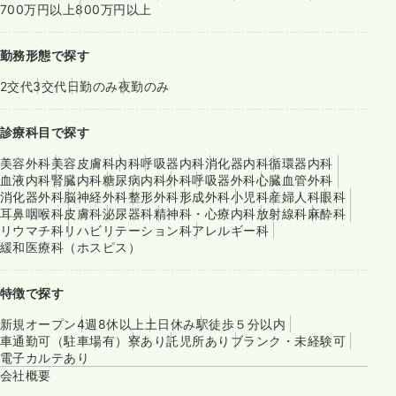
700万円以上
800万円以上
勤務形態で探す
2交代
3交代
日勤のみ
夜勤のみ
診療科目で探す
美容外科
美容皮膚科
内科
呼吸器内科
消化器内科
循環器内科
血液内科
腎臓内科
糖尿病内科
外科
呼吸器外科
心臓血管外科
消化器外科
脳神経外科
整形外科
形成外科
小児科
産婦人科
眼科
耳鼻咽喉科
皮膚科
泌尿器科
精神科・心療内科
放射線科
麻酔科
リウマチ科
リハビリテーション科
アレルギー科
緩和医療科（ホスピス）
特徴で探す
新規オープン
4週8休以上
土日休み
駅徒歩５分以内
車通勤可（駐車場有）
寮あり
託児所あり
ブランク・未経験可
電子カルテあり
会社概要