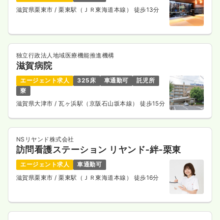
滋賀県栗東市
/ 栗東駅（ＪＲ東海道本線） 徒歩13分
独立行政法人地域医療機能推進機構
滋賀病院
エージェント求人
325床
車通勤可
託児所
寮
滋賀県大津市
/ 瓦ヶ浜駅（京阪石山坂本線） 徒歩15分
NSリヤンド株式会社
訪問看護ステーション リヤンド-絆-栗東
エージェント求人
車通勤可
滋賀県栗東市
/ 栗東駅（ＪＲ東海道本線） 徒歩16分