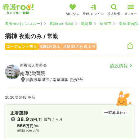
気になる
登録/ログイン
求人検索
メニュー
看護roo![カンゴルー]
看護roo! 転職
滋賀県
草津市
南草津病院
病棟
夜勤のみ / 常勤
エージェント求人
4週8休以上
月給38万円以上可
医療法人芙蓉会
施設情報
南草津病院
滋賀県草津市 / 南草津駅 徒歩7分
2026/06/18 更新
正看護師
一時募集休止
38.9
賞与 4ヶ月
万円
/月
566
万円
/年
※経験10年の例