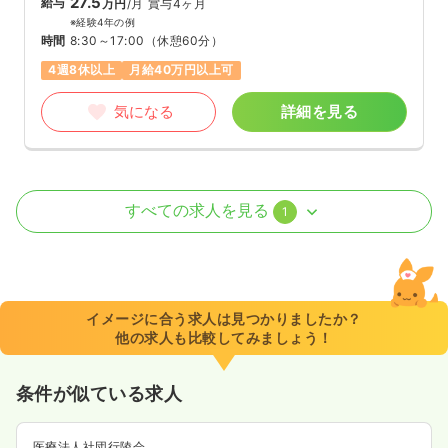
27.5
給与
万円
/月
賞与4ヶ月
※経験4年の例
時間
8:30～17:00
（休憩60分）
4週8休以上
月給40万円以上可
気になる
詳細を見る
外来
一般病院
正看護師
すべての求人を見る
1
一時募集休止
日勤のみ（パート）
1,450〜1,700
給与
時給
円
時間
8:30～17:00
イメージに合う求人は見つかりましたか？
他の求人も比較してみましょう！
日祝休み
時給1,700円以上可
気になる
詳細を見る
条件が似ている求人
医療法人社団行陵会