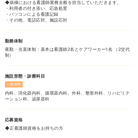
実現しながら看護師としてのやりがいも十分に感じられる
◆病棟における看護師業務全般を担当していただきます。
職場です！
・利用者の付き添い、応急処置
・パソコンによる看護記録
・その他、電話応対、施設応対
勤務体制
夜勤・当直体制：基本は看護師2名とケアワーカー1名 （2交代
制）
施設形態・診療科目
一般病院
内科、消化器内科、循環器内科、外科、整形外科、リハビリテ
ーション科、泌尿器科
応募資格
◆正看護師資格をお持ちの方