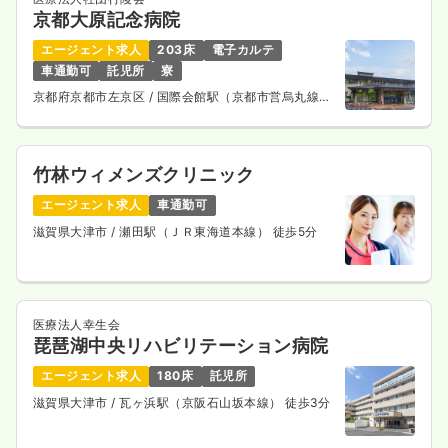
京都大原記念病院
エージェント求人
203床
電子カルテ
車通勤可
託児所
寮
京都府京都市左京区
/ 国際会館駅（京都市営烏丸線）
バス18分
竹林ウィメンズクリニック
エージェント求人
車通勤可
滋賀県大津市
/ 瀬田駅（ＪＲ東海道本線） 徒歩5分
医療法人幸生会
琵琶湖中央リハビリテーション病院
エージェント求人
180床
託児所
滋賀県大津市
/ 瓦ヶ浜駅（京阪石山坂本線） 徒歩3分