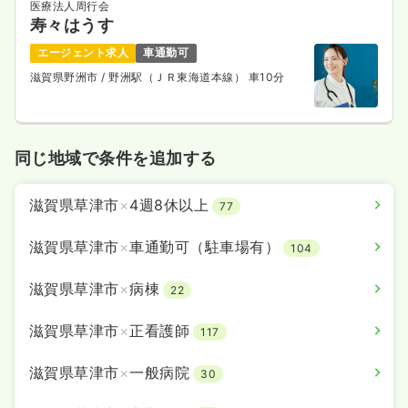
医療法人周行会
寿々はうす
エージェント求人
車通勤可
滋賀県野洲市
/ 野洲駅（ＪＲ東海道本線） 車10分
同じ地域で条件を追加する
滋賀県草津市
×
4週8休以上
77
滋賀県草津市
×
車通勤可（駐車場有）
104
滋賀県草津市
×
病棟
22
滋賀県草津市
×
正看護師
117
滋賀県草津市
×
一般病院
30