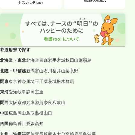
看護roo!国試
ナスカレPlus+
都道府県で探す
北海道・東北
北海道
青森
岩手
宮城
秋田
山形
福島
北陸・甲信越
新潟
富山
石川
福井
山梨
長野
関東
東京
神奈川
埼玉
千葉
茨城
栃木
群馬
東海
愛知
岐阜
静岡
三重
関西
大阪
京都
兵庫
滋賀
奈良
和歌山
中国
広島
岡山
鳥取
島根
山口
四国
徳島
香川
愛媛
高知
九州・沖縄
福岡
佐賀
長崎
熊本
大分
宮崎
鹿児島
沖縄