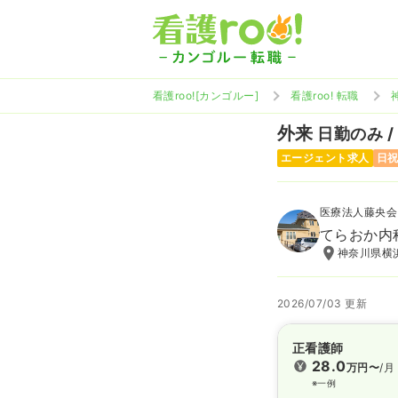
看護roo![カンゴルー]
看護roo! 転職
外来
日勤のみ /
エージェント求人
日
医療法人藤央会
てらおか内
神奈川県横浜
2026/07/03 更新
正看護師
28.0
万円〜
/月
※一例