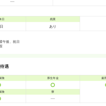
休日
残業
0日
あり
土曜午後、祝日
暇
・待遇
保険
厚生年金
雇
保険
寮