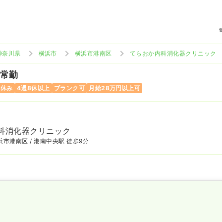
神奈川県
横浜市
横浜市港南区
てらおか内科消化器クリニック
 常勤
祝休み
4週8休以上
ブランク可
月給28万円以上可
科消化器クリニック
市港南区 / 港南中央駅 徒歩9分