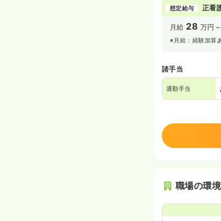
正看
想定給与
28
月給
万円
※月給：経験加算
諸手当
通勤手当
職場の環