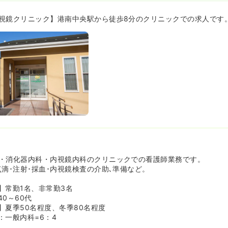
視鏡クリニック】港南中央駅から徒歩8分のクリニックでの求人です
・消化器内科・内視鏡内科のクリニックでの看護師業務です。
点滴･注射･採血･内視鏡検査の介助､準備など。
】常勤1名、非常勤3名
0～60代
】夏季50名程度、冬季80名程度
：一般内科=6：4