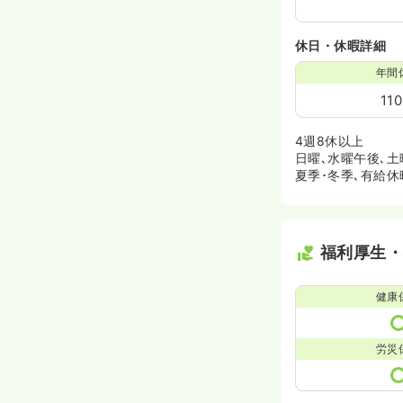
休日・休暇詳細
年間
11
4週8休以上
日曜､水曜午後､
夏季･冬季､有給休
福利厚生
健康
労災