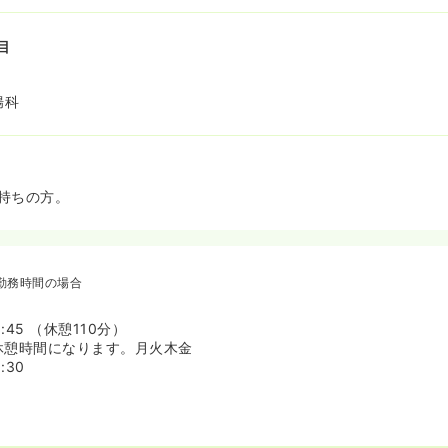
目
腸科
持ちの方。
勤務時間の場合
8:45 （休憩110分）
50が休憩時間になります。月火木金
:30