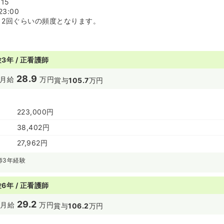
:15
23:00
～2回ぐらいの頻度となります。
3年 / 正看護師
28.9
月給
万円
賞与
105.7
万円
223,000円
38,402円
27,962円
師3年経験
6年 / 正看護師
29.2
円
月給
万円
賞与
106.2
万円