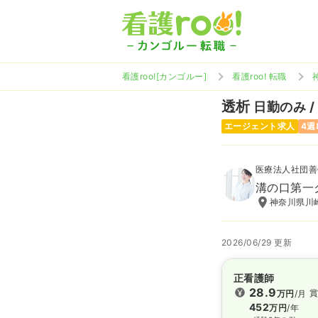
看護roo![カンゴルー]
看護roo! 転職
透析
日勤のみ /
エージェント求人
4週
医療法人社団善
溝の口第一
神奈川県川崎
2026/06/29 更新
正看護師
28.9
賞
万円
/月
452
万円
/年