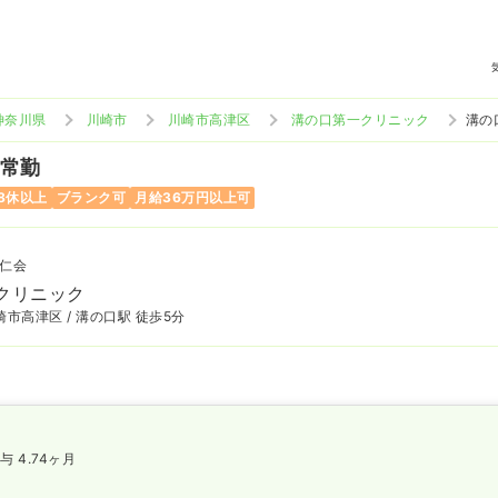
神奈川県
川崎市
川崎市高津区
溝の口第一クリニック
溝の
 常勤
8休以上
ブランク可
月給36万円以上可
仁会
クリニック
市高津区 / 溝の口駅 徒歩5分
与 4.74ヶ月