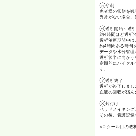
≪福利厚生もし
⑤穿刺
◆こじんまりと
患者様の状態を観
連施設なので、
異常がない場合、
◆独身寮完備・
⑥透析開始～透
約4時間ほど透析
透析治療期間中は
約4時間ある時間
データや水分管理
透析後半に向かう
定期的にバイタル
す。
⑦透析終了
透析が終了しまし
血液の回収が済ん
⑧片付け
ベッドメイキング
その後、看護記録
※２クール目の透