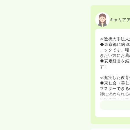
キャリア
≪透析大手法人
◆東京都に約3
ニックです。職
きたい方にお薦
◆安定経営を続
す！
≪充実した教育
◆東仁会（善仁
マスターできる
師に求められる
経験の方も仕事
◆入職後は横浜
た、その研修後
が受講し、さら
◆入職後2年間
となく透析につ