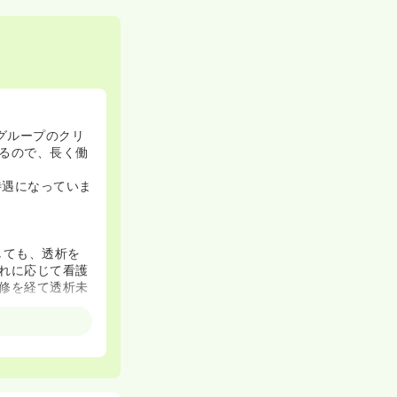
グループのクリ
るので、長く働
待遇になっていま
しても、透析を
れに応じて看護
修を経て透析未
間受講します。ま
ップ研修を全員
投げ出されるこ