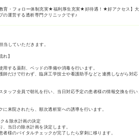
との緊密な連携≫
教育・フォロー体制充実★福利厚生充実★好待遇！★好アクセス】
5日｢横浜第一病院｣と連携しております。シャントトラブルなどが発生
プの運営する透析専門クリニックです♪
るので安心です｡産休･育休などで人員不足が生じた場合は､他クリニ
も可能です。
や｢医療安全｣にもグループ全体で取り組んでおり､小規模なクリニック
ています｡
東京労災病院や東邦大学医療センター大森病院、昭和大学病院とも医
担当していただきます。
流れ】
と両立させながら働くことのできる環境です♪≫
クリニックなので､結婚･出産への理解が深く､ワークライフバランス
使用する薬剤、ベッドの準備や消毒を行います。
協力し合っています｡
護師だけで行わず、臨床工学技士や看護助手などと連携しながら対応
プとして時短正職員制度を運用しているため、小さいお子様がいる等
、正職員として働くこともご相談可能です♪
どございません。お仕事の後は都心エリアまで買い物に行く等、オン
スタッフ全員で朝礼を行い、当日対応予定の患者様の情報交換を行い
す！
な職場です♪≫
クに来院されたら、順次透析室への誘導を行います。
1クール20～25名と比較的少ないため、一人ひとりの患者様としっ
とができます。
ク＆除水計画の決定
院長､看護師2～3名､臨床工学技士2名､看護助手2名､クラーク。職種
り、当日の除水計画を決定します。
トホームなクリニックです♪
患者様のバイタルチェックが完了したら穿刺に移ります。