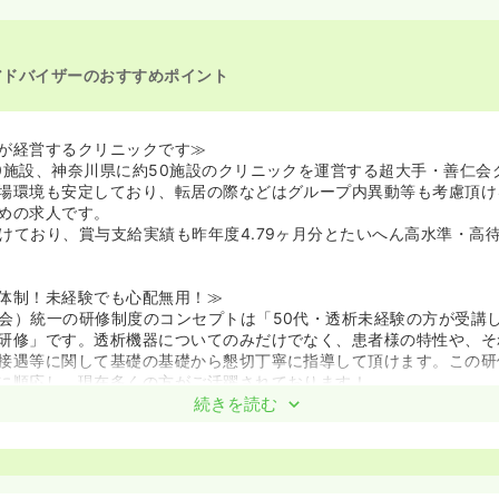
アドバイザーのおすすめポイント
が経営するクリニックです≫
0施設、神奈川県に約50施設のクリニックを運営する超大手・善仁会
場環境も安定しており、転居の際などはグループ内異動等も考慮頂け
めの求人です。
けており、賞与支給実績も昨年度4.79ヶ月分とたいへん高水準・高
体制！未経験でも心配無用！≫
会）統一の研修制度のコンセプトは「50代・透析未経験の方が受講
研修」です。透析機器についてのみだけでなく、患者様の特性や、そ
接遇等に関して基礎の基礎から懇切丁寧に指導して頂けます。この研
に順応し、現在多くの方がご活躍されております！
本部の研修センターで接遇に関する研修を1週間、手技の研修を2週
続きを読む
は配属先施設で2週間ほどの実践研修があります。また、フォローア
に確かな技術を身につける事が可能です♪
は担当がつき、ラダーを用いて指導・フォローします。未経験の方も
いて学んでいけるので、安心して挑戦することができる環境です！