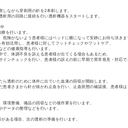
っかり♪≫
したクリニックですが、関東圏で多くの透析施設を展開している善仁
察しながら穿刺用の針を2本刺します。
福利厚生や研修制度もしっかり充実しており安心して働いていただけ
透析用の回路に接続を行い透析機器をスタートします。
育休産休取得可能・食事補助あり等、様々なサポートが受けられます
析中
治療を行います。
、危険がないよう患者様にはベッドに横になって安静にお待ち頂きま
を有効活用し、患者様に対してフットチェックやフットケア、
などの健康指導も行います。
中で、体調不良を訴える患者様が出てくる場合もあるため、
サインチェックを行い、患者様の訴えの前に早期で異常発見・対応で
たら透析のために体外に出ていた血液の回収が開始します。
だ患者さまから針が抜かれ止血を行い、止血状態の確認後、患者様は
、環境整備、備品の回収などの後作業を行います。
やデータの整理などを行います。
析がある場合、次の透析の準備を行います。