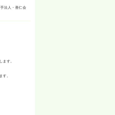
大手法人・善仁会
した際は､迅速に
ックからヘルプ
でも､質の高い透
療連携しており
を推進して｢残業
します。
の方は勤務時間
オフを切り換え
ます。
かりと向き合いな
を超えた連携を大