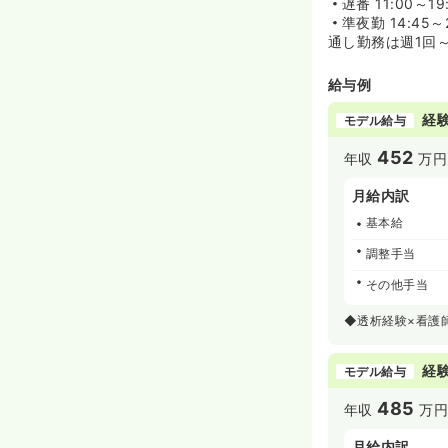
遅番
11:00～19
準夜勤
14:45～
通し勤務は週1回
給与例
経験
モデル給与
452
年収
万円
月給内訳
基本給
調整手当
その他手当
◆透析経験×看護
経験
モデル給与
485
年収
万
月給内訳