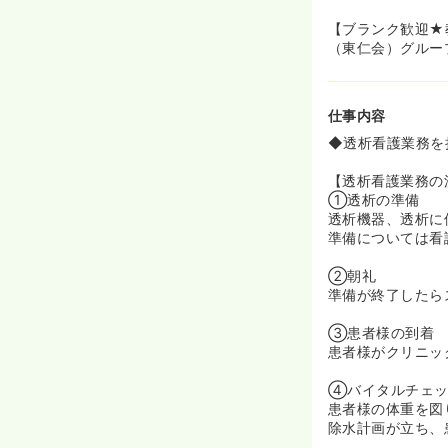
≪センター病院
【ブランク歓迎★
◆24時間36
（東仁会）グルー
対応してもらえ
要員を呼ぶこと
◆｢感染対策｣
仕事内容
析医療を提供し
◆また、近隣の
◆透析看護業務を
ます。
【透析看護業務の
≪プライベート
①透析の準備
◆女性が院長の
透析機器、透析に
ゼロ｣を目標に
準備については看
◆善仁会グルー
を短縮した上で
②朝礼
◆残業はほとん
準備が終了したら
て働ける環境で
③患者様の到着
≪アットホーム
患者様がクリニッ
◆患者様の数が
がら看護するこ
④バイタルチェッ
◆1日の体制は
患者様の体重を図
切にした、アッ
除水計画が立ち、