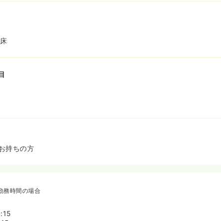
名
3床
目
お持ちの方
勤務時間の場合
:15