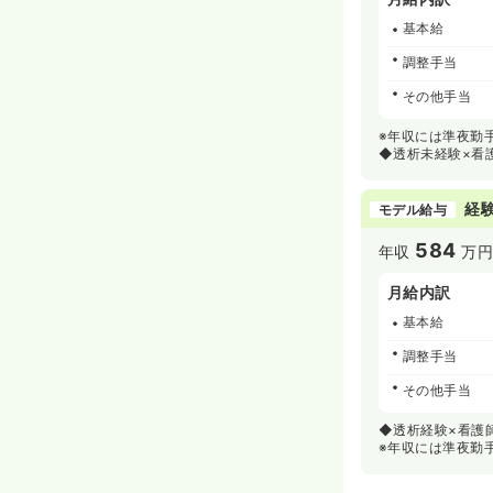
基本給
調整手当
その他手当
※年収には準夜勤手当
◆透析未経験×看
経験
モデル給与
584
年収
万
月給内訳
基本給
調整手当
その他手当
◆透析経験×看護師
※年収には準夜勤手当