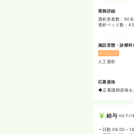
業務詳細
透析患者数：90
透析ベッド数：4
施設形態・診療科
クリニック
人工透析
応募資格
◆正看護師資格を
給与
※以下の
日勤
08:00～16