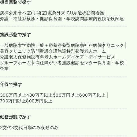
担当業務で探す
病棟
外来
オペ室(手術室)
救急外来
ICU系
透析
訪問看護
介護・福祉系
検診・健診
保育園・学校
訪問診療
内視鏡
治験関連
施設形態で探す
一般病院
大学病院
一般＋療養
療養型病院
精神科病院
クリニック
美容クリニック
訪問看護
介護施設
特別養護老人ホーム
介護老人保健施設
有料老人ホーム
デイケア・デイサービス
グループホーム
サ高住
障がい者施設
健診センター
保育園・学校
企業
年収で探す
300万円以上
400万円以上
500万円以上
600万円以上
700万円以上
800万円以上
勤務形態で探す
2交代
3交代
日勤のみ
夜勤のみ