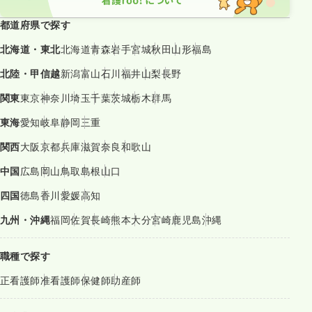
都道府県で探す
北海道・東北
北海道
青森
岩手
宮城
秋田
山形
福島
北陸・甲信越
新潟
富山
石川
福井
山梨
長野
関東
東京
神奈川
埼玉
千葉
茨城
栃木
群馬
東海
愛知
岐阜
静岡
三重
関西
大阪
京都
兵庫
滋賀
奈良
和歌山
中国
広島
岡山
鳥取
島根
山口
四国
徳島
香川
愛媛
高知
九州・沖縄
福岡
佐賀
長崎
熊本
大分
宮崎
鹿児島
沖縄
職種で探す
正看護師
准看護師
保健師
助産師