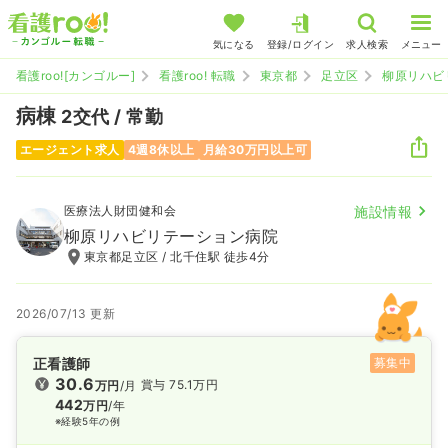
気になる
登録/ログイン
求人検索
メニュー
看護roo![カンゴルー]
看護roo! 転職
東京都
足立区
柳原リハビ
病棟
2交代 / 常勤
エージェント求人
4週8休以上
月給30万円以上可
医療法人財団健和会
施設情報
柳原リハビリテーション病院
東京都足立区 / 北千住駅 徒歩4分
2026/07/13 更新
正看護師
募集中
30.6
賞与 75.1万円
万円
/月
442
万円
/年
※経験5年の例