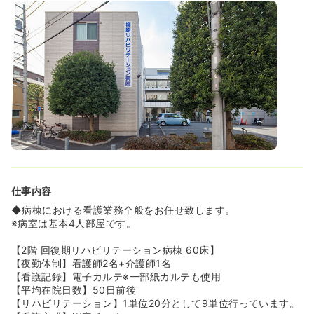
ります。すべて勤務内で行なっていますので、無理なく学
べる環境です★
◆認定看護師取得支援制度がありますので、スキルアップ
を目指す方にもお薦めです★
◆脳血管、循環器、呼吸器、整形外科、神経内科など多様
な疾患や状態の患者様のリハビリテーションを行っていま
す。他職種とのコミュニケーションも良いため、日常ケア
を通してしっかり学ぶことが可能です。
≪安心の保育支援♪≫
◆病時保育の際、提携保育者へ連絡すると1時間750円～で
保育支援を受けられます♪半額法人より還付もございます。
また、もしもやむを得ず個人でベビーシッター等を利用し
た場合、費用の半額を還付致します！
仕事内容
◆病棟における看護業務全般をお任せ致します。
※病室は基本4人部屋です。
【2階 回復期リハビリテーション病棟 60床】
【夜勤体制】看護師2名+介護師1名
【看護記録】電子カルテ※一部紙カルテも使用
【平均在院日数】50日前後
【リハビリテーション】1単位20分として9単位行っています。