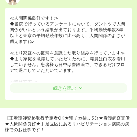
2020/09/17
正看護師を募集中
≪人間関係良好です！≫
◆当院で行っているアンケートにおいて、ダントツで人間
関係がいいという結果が出ております。平均勤続年数8年
以上と東京の平均勤続年数に比べ高く、人間関係のよさが
伺えますね♪
≪より家庭への復帰を意識した取り組みを行っています≫
◆より家庭を意識していただくために、職員は白衣を着用
していません。患者様も日中は普段着で、できるだけフロ
アで過ごしていただいています。
≪研修充実♪≫
◆新卒だけでなく、中途入職者でも、経験によってはプリ
続きを読む
セプターがつきます！研修進行責任者が必ず決められます
ので、窓口が明確になり、相談などをしやすい環境を整え
ています！また、技術チェックリストを参考に技術研修を
進めていきますので、経験の浅い方でも安心です♪入職後、
一人ひとりにポケット版の基礎技術マニュアルが配られま
【正看護師資格取得予定者OK★駅チカ徒歩5分★看護師寮完備
す。
★人間関係良好★】足立区にあるリハビリテーション病院の病
◆法人看護部主催の研修・東都保健医療福祉協議会研修
棟でのお仕事です！
（多職種合同）・東京民医連研修がそれぞれ年１回以上あ