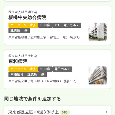
医療法人社団明芳会
板橋中央総合病院
エージェント求人
569床
7:1
電子カルテ
託児所
寮
東京都板橋区
/ 志村坂上駅（都営三田線） 徒歩1分
医療法人社団大坪会
東和病院
エージェント求人
299床
電子カルテ
車通勤可
託児所
寮
東京都足立区
/ 亀有駅（ＪＲ常磐線） 徒歩15分
同じ地域で条件を追加する
東京都足立区
×
4週8休以上
583