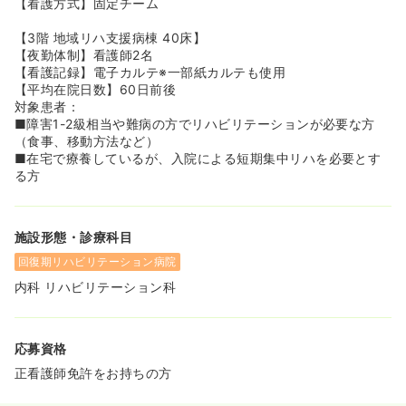
【看護方式】固定チーム
【3階 地域リハ支援病棟 40床】
【夜勤体制】看護師2名
【看護記録】電子カルテ※一部紙カルテも使用
【平均在院日数】60日前後
対象患者：
■障害1-2級相当や難病の方でリハビリテーションが必要な方
（食事、移動方法など）
■在宅で療養しているが、入院による短期集中リハを必要とす
る方
施設形態・診療科目
回復期リハビリテーション病院
内科 リハビリテーション科
応募資格
正看護師免許をお持ちの方