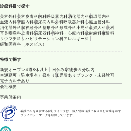
診療科目で探す
美容外科
美容皮膚科
内科
呼吸器内科
消化器内科
循環器内科
血液内科
腎臓内科
糖尿病内科
外科
呼吸器外科
心臓血管外科
消化器外科
脳神経外科
整形外科
形成外科
小児科
産婦人科
眼科
耳鼻咽喉科
皮膚科
泌尿器科
精神科・心療内科
放射線科
麻酔科
リウマチ科
リハビリテーション科
アレルギー科
緩和医療科（ホスピス）
特徴で探す
新規オープン
4週8休以上
土日休み
駅徒歩５分以内
車通勤可（駐車場有）
寮あり
託児所あり
ブランク・未経験可
電子カルテあり
会社概要
事業所案内
看護roo!を運営する(株)クイックは、個人情報保護に取り組む企業を示す
プライバシーマークを取得しています。