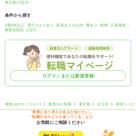
東京都×2交代
条件から探す
4週8休以上
電子カルテあり
駅徒歩５分以内
寮あり
病棟
正看護師
療養型病院
2交代
ログインまたは新規登録
看護roo![カンゴルー]
看護roo! 転職
東京都
足立区
柳原リハビ
「希望に合う求人があるか知りたい」
「転職するかどうか迷っている」など
お気軽にご相談ください