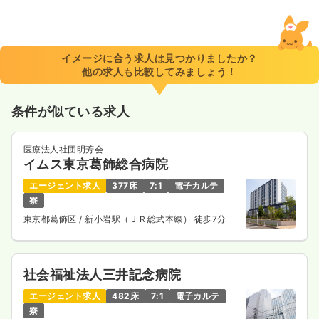
イメージに合う求人は見つかりましたか？
他の求人も比較してみましょう！
条件が似ている求人
医療法人社団明芳会
イムス東京葛飾総合病院
エージェント求人
377床
7:1
電子カルテ
寮
東京都葛飾区
/ 新小岩駅（ＪＲ総武本線） 徒歩7分
社会福祉法人三井記念病院
エージェント求人
482床
7:1
電子カルテ
寮