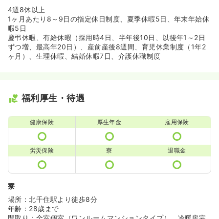
4週8休以上
1ヶ月あたり8～9日の指定休日制度、夏季休暇5日、年末年始休
暇5日
慶弔休暇、有給休暇（採用時4日、半年後10日、以後年1～2日
ずつ増、最高年20日）、産前産後8週間、育児休業制度（1年2
ヶ月）、生理休暇、結婚休暇7日、介護休職制度
福利厚生・待遇
健康保険
厚生年金
雇用保険
労災保険
寮
退職金
寮
場所：北千住駅より徒歩8分
年齢：28歳まで
間取り：全室個室（ワンルームマンションタイプ）、冷暖房完