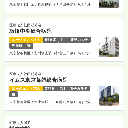
東京都千代田区
/ 秋葉原駅（ＪＲ山手線） 徒歩5分
医療法人社団明芳会
板橋中央総合病院
エージェント求人
569床
7:1
電子カルテ
託児所
寮
東京都板橋区
/ 志村坂上駅（都営三田線） 徒歩1分
医療法人社団明芳会
イムス東京葛飾総合病院
エージェント求人
377床
7:1
電子カルテ
寮
東京都葛飾区
/ 新小岩駅（ＪＲ総武本線） 徒歩7分
医療法人勝又