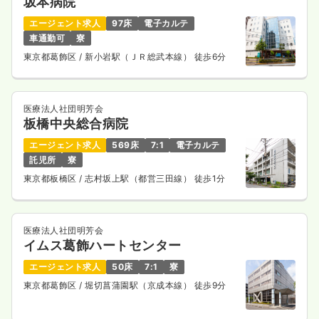
坂本病院
エージェント求人
97床
電子カルテ
車通勤可
寮
東京都葛飾区
/ 新小岩駅（ＪＲ総武本線） 徒歩6分
医療法人社団明芳会
板橋中央総合病院
エージェント求人
569床
7:1
電子カルテ
託児所
寮
東京都板橋区
/ 志村坂上駅（都営三田線） 徒歩1分
医療法人社団明芳会
イムス葛飾ハートセンター
エージェント求人
50床
7:1
寮
東京都葛飾区
/ 堀切菖蒲園駅（京成本線） 徒歩9分