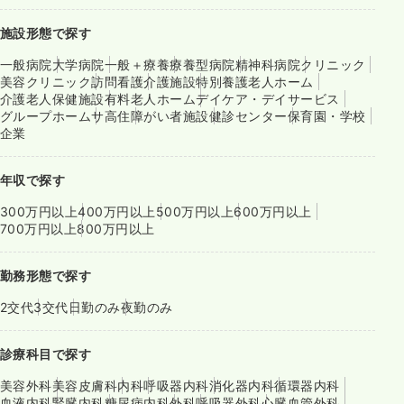
施設形態で探す
一般病院
大学病院
一般＋療養
療養型病院
精神科病院
クリニック
美容クリニック
訪問看護
介護施設
特別養護老人ホーム
介護老人保健施設
有料老人ホーム
デイケア・デイサービス
グループホーム
サ高住
障がい者施設
健診センター
保育園・学校
企業
年収で探す
300万円以上
400万円以上
500万円以上
600万円以上
700万円以上
800万円以上
勤務形態で探す
2交代
3交代
日勤のみ
夜勤のみ
診療科目で探す
美容外科
美容皮膚科
内科
呼吸器内科
消化器内科
循環器内科
血液内科
腎臓内科
糖尿病内科
外科
呼吸器外科
心臓血管外科