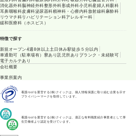
消化器外科
脳神経外科
整形外科
形成外科
小児科
産婦人科
眼科
耳鼻咽喉科
皮膚科
泌尿器科
精神科・心療内科
放射線科
麻酔科
リウマチ科
リハビリテーション科
アレルギー科
緩和医療科（ホスピス）
特徴で探す
新規オープン
4週8休以上
土日休み
駅徒歩５分以内
車通勤可（駐車場有）
寮あり
託児所あり
ブランク・未経験可
電子カルテあり
会社概要
事業所案内
看護roo!を運営する(株)クイックは、個人情報保護に取り組む企業を示す
プライバシーマークを取得しています。
看護roo!を運営する(株)クイックは、適正な有料職業紹介事業者として厚
生労働省より認定を受けています。