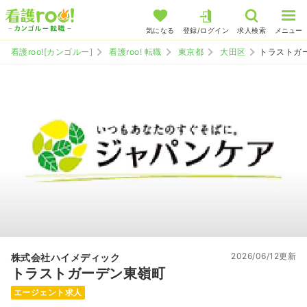
気になる
登録/ログイン
求人検索
メニュー
看護roo![カンゴルー]
看護roo! 転職
東京都
大田区
トラストガ
2026/06/12更新
株式会社ハイメディック
トラストガーデン東嶺町
エージェント求人