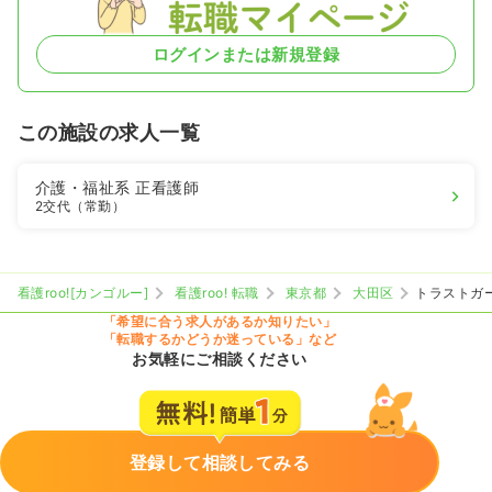
ログインまたは新規登録
この施設の求人一覧
介護・福祉系
正看護師
2交代（常勤）
看護roo![カンゴルー]
看護roo! 転職
東京都
大田区
トラストガ
「希望に合う求人があるか知りたい」
「転職するかどうか迷っている」など
お気軽にご相談ください
登録して相談してみる