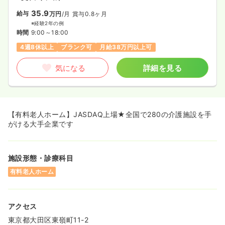
35.9
給与
万円
/月
賞与0.8ヶ月
※経験2年の例
時間
9:00～18:00
4週8休以上
ブランク可
月給38万円以上可
気になる
詳細を見る
【有料老人ホーム】JASDAQ上場★全国で280の介護施設を手
がける大手企業です
施設形態・診療科目
有料老人ホーム
アクセス
東京都大田区東嶺町11-2