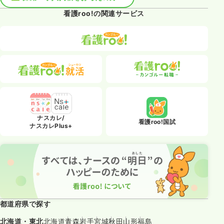
看護roo!の関連サービス
ナスカレ/
看護roo!国試
ナスカレPlus+
都道府県で探す
北海道・東北
北海道
青森
岩手
宮城
秋田
山形
福島