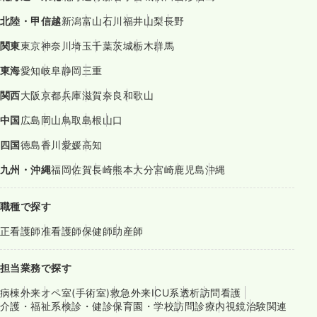
北陸・甲信越
新潟
富山
石川
福井
山梨
長野
関東
東京
神奈川
埼玉
千葉
茨城
栃木
群馬
東海
愛知
岐阜
静岡
三重
関西
大阪
京都
兵庫
滋賀
奈良
和歌山
中国
広島
岡山
鳥取
島根
山口
四国
徳島
香川
愛媛
高知
九州・沖縄
福岡
佐賀
長崎
熊本
大分
宮崎
鹿児島
沖縄
職種で探す
正看護師
准看護師
保健師
助産師
担当業務で探す
病棟
外来
オペ室(手術室)
救急外来
ICU系
透析
訪問看護
介護・福祉系
検診・健診
保育園・学校
訪問診療
内視鏡
治験関連