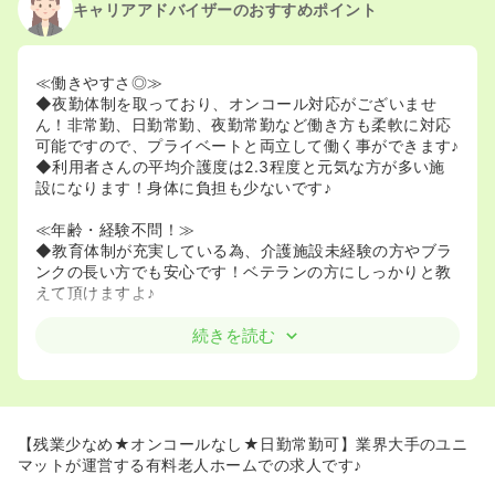
キャリアアドバイザーのおすすめポイント
2023/11/14
正看護師の募集を開始
2020/09/17
正看護師を休止中
≪働きやすさ◎≫
◆夜勤体制を取っており、オンコール対応がございませ
ん！非常勤、日勤常勤、夜勤常勤など働き方も柔軟に対応
可能ですので、プライベートと両立して働く事ができます♪
◆利用者さんの平均介護度は2.3程度と元気な方が多い施
設になります！身体に負担も少ないです♪
≪年齢・経験不問！≫
◆教育体制が充実している為、介護施設未経験の方やブラ
ンクの長い方でも安心です！ベテランの方にしっかりと教
えて頂けますよ♪
≪業界最大手が運営する介護施設です！≫
続きを読む
◆当施設を運営する株式会社ユニマット・リタイアメント
コミュニティは、ショートステイにおける業界シェアNo.1
を誇り、全国で約260ヶ所を運営しております。
◆教育・研修制度や資格取得支援制度が充実しておりま
す！育休や産休の取得実績も多数ございます。大手企業な
【残業少なめ★オンコールなし★日勤常勤可】業界大手のユニ
らではの福利厚生の充実も魅力的ですね♪
マットが運営する有料老人ホームでの求人です♪