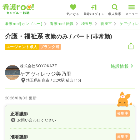
気になる
登録/ログイン
求人検索
メニュー
看護roo![カンゴルー]
看護roo! 転職
埼玉県
新座市
ケアヴィレ
介護・福祉系
夜勤のみ / パート(非常勤)
エージェント求人
ブランク可
株式会社SOYOKAZE
施設情報
ケアヴィレッジ美乃里
埼玉県新座市 / 志木駅 徒歩11分
2026/08/03 更新
正看護師
募集中
お問い合わせください
准看護師
募集中