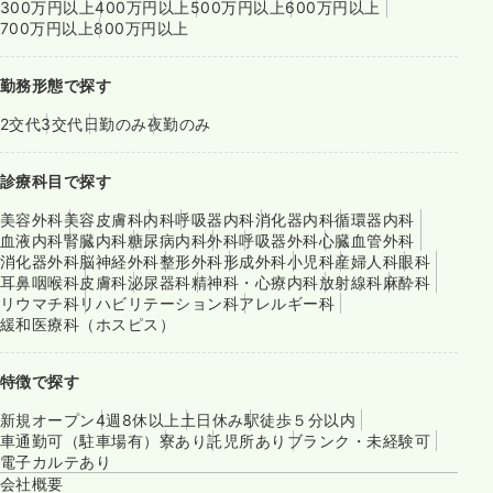
300万円以上
400万円以上
500万円以上
600万円以上
700万円以上
800万円以上
勤務形態で探す
2交代
3交代
日勤のみ
夜勤のみ
診療科目で探す
美容外科
美容皮膚科
内科
呼吸器内科
消化器内科
循環器内科
血液内科
腎臓内科
糖尿病内科
外科
呼吸器外科
心臓血管外科
消化器外科
脳神経外科
整形外科
形成外科
小児科
産婦人科
眼科
耳鼻咽喉科
皮膚科
泌尿器科
精神科・心療内科
放射線科
麻酔科
リウマチ科
リハビリテーション科
アレルギー科
緩和医療科（ホスピス）
特徴で探す
新規オープン
4週8休以上
土日休み
駅徒歩５分以内
車通勤可（駐車場有）
寮あり
託児所あり
ブランク・未経験可
電子カルテあり
会社概要