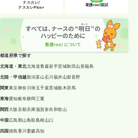
ナスカレ/
看護roo!国試
ナスカレPlus+
都道府県で探す
北海道・東北
北海道
青森
岩手
宮城
秋田
山形
福島
北陸・甲信越
新潟
富山
石川
福井
山梨
長野
関東
東京
神奈川
埼玉
千葉
茨城
栃木
群馬
東海
愛知
岐阜
静岡
三重
関西
大阪
京都
兵庫
滋賀
奈良
和歌山
中国
広島
岡山
鳥取
島根
山口
四国
徳島
香川
愛媛
高知