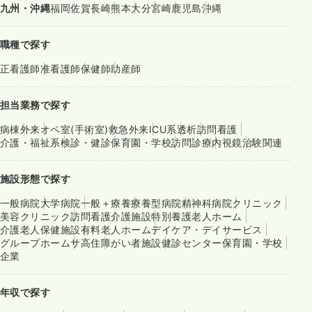
九州・沖縄
福岡
佐賀
長崎
熊本
大分
宮崎
鹿児島
沖縄
職種で探す
正看護師
准看護師
保健師
助産師
担当業務で探す
病棟
外来
オペ室(手術室)
救急外来
ICU系
透析
訪問看護
介護・福祉系
検診・健診
保育園・学校
訪問診療
内視鏡
治験関連
施設形態で探す
一般病院
大学病院
一般＋療養
療養型病院
精神科病院
クリニック
美容クリニック
訪問看護
介護施設
特別養護老人ホーム
介護老人保健施設
有料老人ホーム
デイケア・デイサービス
グループホーム
サ高住
障がい者施設
健診センター
保育園・学校
企業
年収で探す