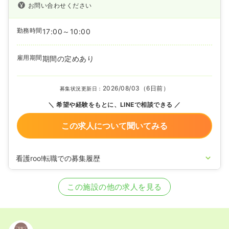
お問い合わせください
勤務時間
17:00～10:00
雇用期間
期間の定めあり
2026/08/03（6日前）
募集状況更新日：
希望や経験をもとに、LINEで相談できる
この求人について聞いてみる
看護roo!転職での募集履歴
2026/06/30
正・准看護師の募集を開始
2026/06/23
正・准看護師の募集を休止
この施設の他の求人を見る
2026/04/28
正・准看護師の募集を開始
2026/03/06
正・准看護師の募集を休止
2026/02/05
正・准看護師の募集を開始
2025/04/09
准看護師の募集を休止
2024/06/26
正看護師の募集を休止