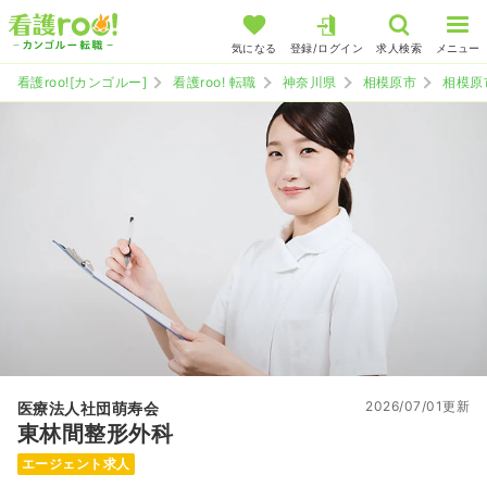
気になる
登録/ログイン
求人検索
メニュー
看護roo![カンゴルー]
看護roo! 転職
神奈川県
相模原市
相模原
2026/07/01更新
医療法人社団萌寿会
東林間整形外科
エージェント求人