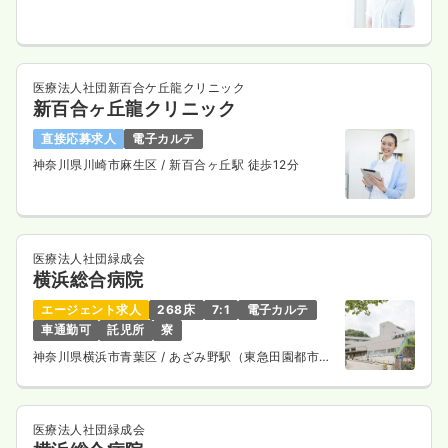
医療法人社団新百合ケ丘龍クリニック
新百合ヶ丘龍クリニック
直接応募求人
電子カルテ
神奈川県川崎市麻生区
/ 新百合ヶ丘駅 徒歩12分
医療法人社団緑成会
横浜総合病院
エージェント求人
268床
7:1
電子カルテ
車通勤可
託児所
寮
神奈川県横浜市青葉区
/ あざみ野駅（東急田園都市
線） バス7分
医療法人社団緑成会