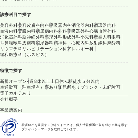
診療科目で探す
美容外科
美容皮膚科
内科
呼吸器内科
消化器内科
循環器内科
血液内科
腎臓内科
糖尿病内科
外科
呼吸器外科
心臓血管外科
消化器外科
脳神経外科
整形外科
形成外科
小児科
産婦人科
眼科
耳鼻咽喉科
皮膚科
泌尿器科
精神科・心療内科
放射線科
麻酔科
リウマチ科
リハビリテーション科
アレルギー科
緩和医療科（ホスピス）
特徴で探す
新規オープン
4週8休以上
土日休み
駅徒歩５分以内
車通勤可（駐車場有）
寮あり
託児所あり
ブランク・未経験可
電子カルテあり
会社概要
事業所案内
看護roo!を運営する(株)クイックは、個人情報保護に取り組む企業を示す
プライバシーマークを取得しています。