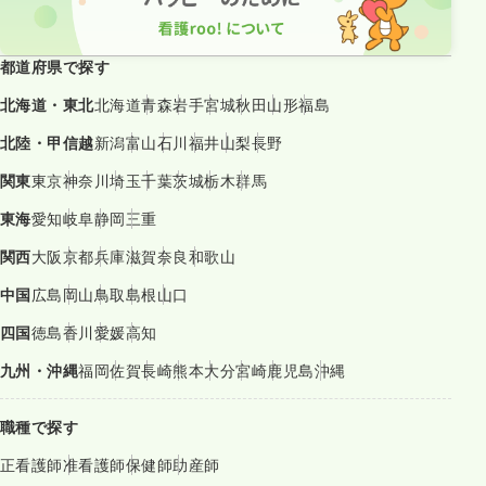
都道府県で探す
北海道・東北
北海道
青森
岩手
宮城
秋田
山形
福島
北陸・甲信越
新潟
富山
石川
福井
山梨
長野
関東
東京
神奈川
埼玉
千葉
茨城
栃木
群馬
東海
愛知
岐阜
静岡
三重
関西
大阪
京都
兵庫
滋賀
奈良
和歌山
中国
広島
岡山
鳥取
島根
山口
四国
徳島
香川
愛媛
高知
九州・沖縄
福岡
佐賀
長崎
熊本
大分
宮崎
鹿児島
沖縄
職種で探す
正看護師
准看護師
保健師
助産師