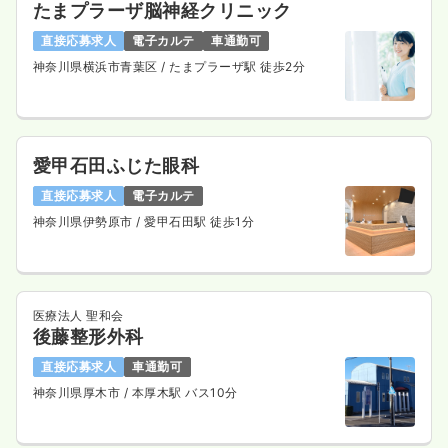
たまプラーザ脳神経クリニック
直接応募求人
電子カルテ
車通勤可
神奈川県横浜市青葉区
/ たまプラーザ駅 徒歩2分
愛甲石田ふじた眼科
直接応募求人
電子カルテ
神奈川県伊勢原市
/ 愛甲石田駅 徒歩1分
医療法人 聖和会
後藤整形外科
直接応募求人
車通勤可
神奈川県厚木市
/ 本厚木駅 バス10分