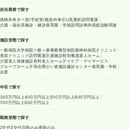
担当業務で探す
病棟
外来
オペ室(手術室)
救急外来
ICU系
透析
訪問看護
介護・福祉系
検診・健診
保育園・学校
訪問診療
内視鏡
治験関連
施設形態で探す
一般病院
大学病院
一般＋療養
療養型病院
精神科病院
クリニック
美容クリニック
訪問看護
介護施設
特別養護老人ホーム
介護老人保健施設
有料老人ホーム
デイケア・デイサービス
グループホーム
サ高住
障がい者施設
健診センター
保育園・学校
企業
年収で探す
300万円以上
400万円以上
500万円以上
600万円以上
700万円以上
800万円以上
勤務形態で探す
2交代
3交代
日勤のみ
夜勤のみ