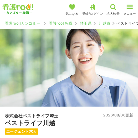
気になる
登録/ログイン
求人検索
メニュー
看護roo![カンゴルー]
看護roo! 転職
埼玉県
川越市
ベストライ
2026/08/06更新
株式会社ベストライフ埼玉
ベストライフ川越
エージェント求人