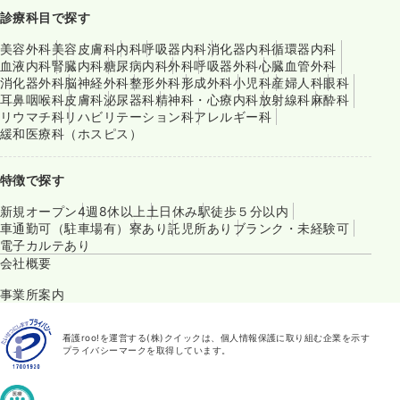
診療科目で探す
美容外科
美容皮膚科
内科
呼吸器内科
消化器内科
循環器内科
血液内科
腎臓内科
糖尿病内科
外科
呼吸器外科
心臓血管外科
消化器外科
脳神経外科
整形外科
形成外科
小児科
産婦人科
眼科
耳鼻咽喉科
皮膚科
泌尿器科
精神科・心療内科
放射線科
麻酔科
リウマチ科
リハビリテーション科
アレルギー科
緩和医療科（ホスピス）
特徴で探す
新規オープン
4週8休以上
土日休み
駅徒歩５分以内
車通勤可（駐車場有）
寮あり
託児所あり
ブランク・未経験可
電子カルテあり
会社概要
事業所案内
看護roo!を運営する(株)クイックは、個人情報保護に取り組む企業を示す
プライバシーマークを取得しています。