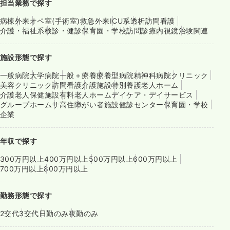
担当業務で探す
病棟
外来
オペ室(手術室)
救急外来
ICU系
透析
訪問看護
介護・福祉系
検診・健診
保育園・学校
訪問診療
内視鏡
治験関連
施設形態で探す
一般病院
大学病院
一般＋療養
療養型病院
精神科病院
クリニック
美容クリニック
訪問看護
介護施設
特別養護老人ホーム
介護老人保健施設
有料老人ホーム
デイケア・デイサービス
グループホーム
サ高住
障がい者施設
健診センター
保育園・学校
企業
年収で探す
300万円以上
400万円以上
500万円以上
600万円以上
700万円以上
800万円以上
勤務形態で探す
2交代
3交代
日勤のみ
夜勤のみ