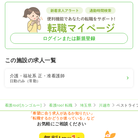
ログインまたは新規登録
この施設の求人一覧
介護・福祉系
正・准看護師
日勤のみ（常勤）
看護roo![カンゴルー]
看護roo! 転職
埼玉県
川越市
ベストライ
「希望に合う求人があるか知りたい」
「転職するかどうか迷っている」など
お気軽にご相談ください