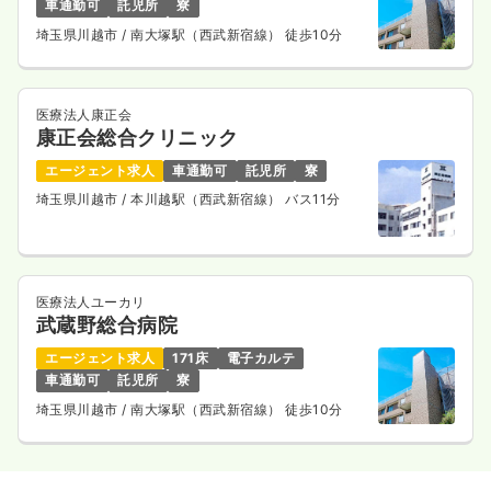
車通勤可
託児所
寮
埼玉県川越市
/ 南大塚駅（西武新宿線） 徒歩10分
医療法人康正会
康正会総合クリニック
エージェント求人
車通勤可
託児所
寮
埼玉県川越市
/ 本川越駅（西武新宿線） バス11分
医療法人ユーカリ
武蔵野総合病院
エージェント求人
171床
電子カルテ
車通勤可
託児所
寮
埼玉県川越市
/ 南大塚駅（西武新宿線） 徒歩10分