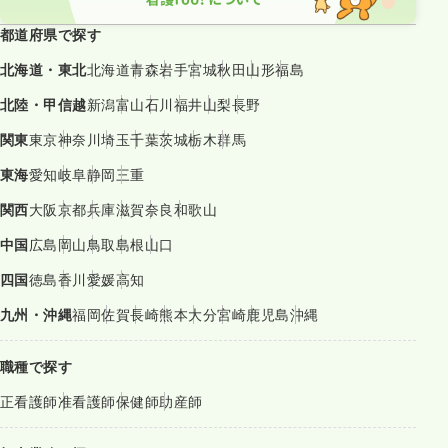
都道府県で探す
北海道・東北
北海道
青森
岩手
宮城
秋田
山形
福島
北陸・甲信越
新潟
富山
石川
福井
山梨
長野
関東
東京
神奈川
埼玉
千葉
茨城
栃木
群馬
東海
愛知
岐阜
静岡
三重
関西
大阪
京都
兵庫
滋賀
奈良
和歌山
中国
広島
岡山
鳥取
島根
山口
四国
徳島
香川
愛媛
高知
九州・沖縄
福岡
佐賀
長崎
熊本
大分
宮崎
鹿児島
沖縄
職種で探す
正看護師
准看護師
保健師
助産師