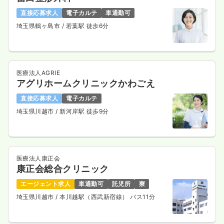
直接応募求人
電子カルテ
車通勤可
埼玉県鶴ヶ島市
/ 若葉駅 徒歩6分
医療法人AGRIE
アグリホームクリニックかわごえ
直接応募求人
電子カルテ
埼玉県川越市
/ 新河岸駅 徒歩9分
医療法人康正会
康正会総合クリニック
エージェント求人
車通勤可
託児所
寮
埼玉県川越市
/ 本川越駅（西武新宿線） バス11分