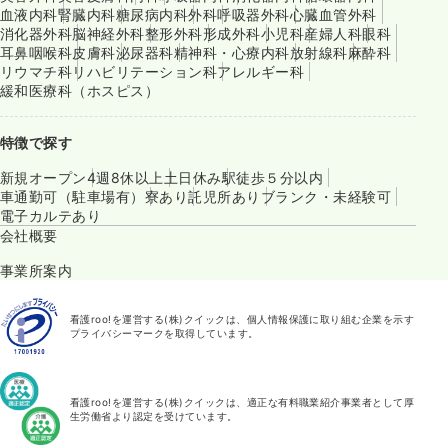
血液内科
腎臓内科
糖尿病内科
外科
呼吸器外科
心臓血管外科
消化器外科
脳神経外科
整形外科
形成外科
小児科
産婦人科
眼科
耳鼻咽喉科
皮膚科
泌尿器科
精神科・心療内科
放射線科
麻酔科
リウマチ科
リハビリテーション科
アレルギー科
緩和医療科（ホスピス）
特徴で探す
新規オープン
4週8休以上
土日休み
駅徒歩５分以内
車通勤可（駐車場有）
寮あり
託児所あり
ブランク・未経験可
電子カルテあり
会社概要
事業所案内
看護roo!を運営する(株)クイックは、個人情報保護に取り組む企業を示す
プライバシーマークを取得しています。
看護roo!を運営する(株)クイックは、適正な有料職業紹介事業者として厚
生労働省より認定を受けています。