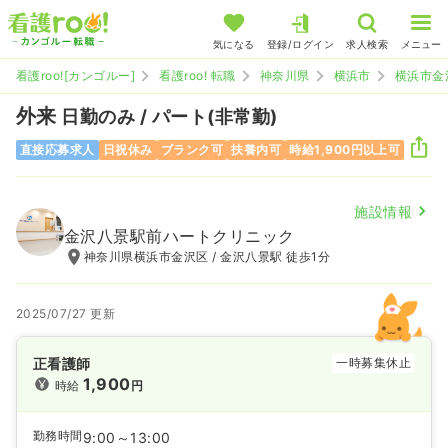
気になる
登録/ログイン
求人検索
メニュー
看護roo![カンゴルー]
看護roo! 転職
神奈川県
横浜市
横浜市金
外来
日勤のみ / パート(非常勤)
直接応募求人
日祝休み
ブランク可
扶養内可
時給1,900円以上可
施設情報
金沢八景駅前ハートクリニック
神奈川県横浜市金沢区 / 金沢八景駅 徒歩1分
2025/07/27 更新
正看護師
一時募集休止
1,900
時給
円
勤務時間
9:00～13:00