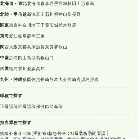
北海道・東北
北海道
青森
岩手
宮城
秋田
山形
福島
北陸・甲信越
新潟
富山
石川
福井
山梨
長野
関東
東京
神奈川
埼玉
千葉
茨城
栃木
群馬
東海
愛知
岐阜
静岡
三重
関西
大阪
京都
兵庫
滋賀
奈良
和歌山
中国
広島
岡山
鳥取
島根
山口
四国
徳島
香川
愛媛
高知
九州・沖縄
福岡
佐賀
長崎
熊本
大分
宮崎
鹿児島
沖縄
職種で探す
正看護師
准看護師
保健師
助産師
担当業務で探す
病棟
外来
オペ室(手術室)
救急外来
ICU系
透析
訪問看護