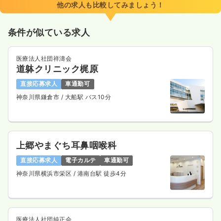
他の求人も比較してみましょう！
条件が似ている求人
医療法人社団祥濤会
道躰クリニック梶原
直接応募求人
車通勤可
神奈川県鎌倉市
/ 大船駅 バス10分
上郷やまぐち耳鼻咽喉科
直接応募求人
電子カルテ
車通勤可
神奈川県横浜市栄区
/ 港南台駅 徒歩4分
医療法人社団純正会