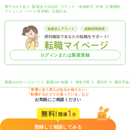
電子カルテあり
駅徒歩５分以内
ブランク・未経験可
外来
正看護師
クリニック
パート(非常勤)
日勤のみ
ログインまたは新規登録
看護roo![カンゴルー]
看護roo! 転職
神奈川県
横浜市
横浜市金
「希望に合う求人があるか知りたい」
「転職するかどうか迷っている」など
お気軽にご相談ください
登録して相談してみる