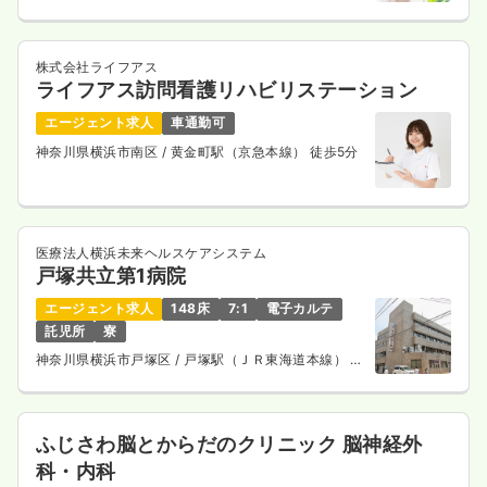
株式会社ライフアス
ライフアス訪問看護リハビリステーション
エージェント求人
車通勤可
神奈川県横浜市南区
/ 黄金町駅（京急本線） 徒歩5分
医療法人横浜未来ヘルスケアシステム
戸塚共立第1病院
エージェント求人
148床
7:1
電子カルテ
託児所
寮
神奈川県横浜市戸塚区
/ 戸塚駅（ＪＲ東海道本線） 徒
歩6分
ふじさわ脳とからだのクリニック 脳神経外
科・内科