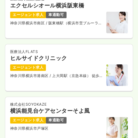
エクセルシオール横浜阪東橋
エージェント求人
車通勤可
神奈川県横浜市南区
/ 阪東橋駅（横浜市営ブルーライ
ン） 徒歩5分
医療法人FLATS
ヒルサイドクリニック
エージェント求人
神奈川県横浜市港南区
/ 上大岡駅（京急本線） 徒歩1
分
株式会社SOYOKAZE
横浜能見台ケアセンターそよ風
エージェント求人
車通勤可
神奈川県横浜市戸塚区