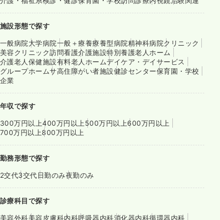
介護・福祉系
検診・健診
保育園・学校
訪問診療
内視鏡
治験関連
施設形態で探す
一般病院
大学病院
一般＋療養
療養型病院
精神科病院
クリニック
美容クリニック
訪問看護
介護施設
特別養護老人ホーム
介護老人保健施設
有料老人ホーム
デイケア・デイサービス
グループホーム
サ高住
障がい者施設
健診センター
保育園・学校
企業
年収で探す
300万円以上
400万円以上
500万円以上
600万円以上
700万円以上
800万円以上
勤務形態で探す
2交代
3交代
日勤のみ
夜勤のみ
診療科目で探す
美容外科
美容皮膚科
内科
呼吸器内科
消化器内科
循環器内科