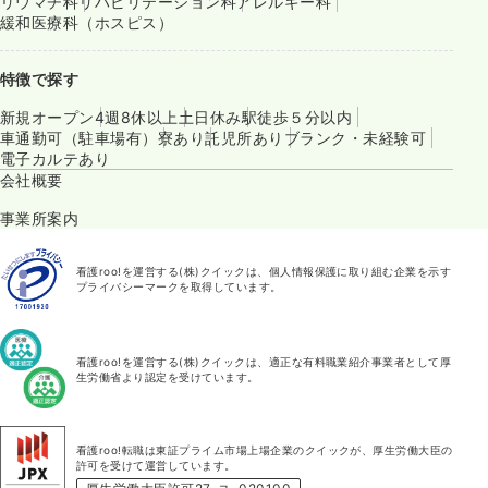
リウマチ科
リハビリテーション科
アレルギー科
緩和医療科（ホスピス）
特徴で探す
新規オープン
4週8休以上
土日休み
駅徒歩５分以内
車通勤可（駐車場有）
寮あり
託児所あり
ブランク・未経験可
電子カルテあり
会社概要
事業所案内
看護roo!を運営する(株)クイックは、個人情報保護に取り組む企業を示す
プライバシーマークを取得しています。
看護roo!を運営する(株)クイックは、適正な有料職業紹介事業者として厚
生労働省より認定を受けています。
看護roo!転職は東証プライム市場上場企業のクイックが、厚生労働大臣の
許可を受けて運営しています。