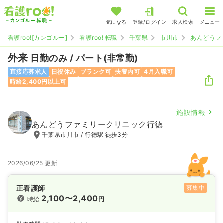
気になる
登録/ログイン
求人検索
メニュー
看護roo![カンゴルー]
看護roo! 転職
千葉県
市川市
あんどうフ
外来
日勤のみ / パート(非常勤)
直接応募求人
日祝休み
ブランク可
扶養内可
4月入職可
時給2,400円以上可
施設情報
あんどうファミリークリニック行徳
千葉県市川市 / 行徳駅 徒歩3分
2026/06/25 更新
正看護師
募集中
2,100〜2,400
時給
円