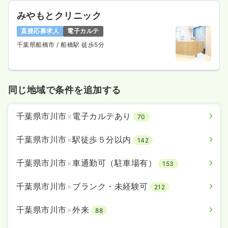
みやもとクリニック
直接応募求人
電子カルテ
千葉県船橋市
/ 船橋駅 徒歩5分
同じ地域で条件を追加する
千葉県市川市
×
電子カルテあり
70
千葉県市川市
×
駅徒歩５分以内
142
千葉県市川市
×
車通勤可（駐車場有）
153
千葉県市川市
×
ブランク・未経験可
212
千葉県市川市
×
外来
88