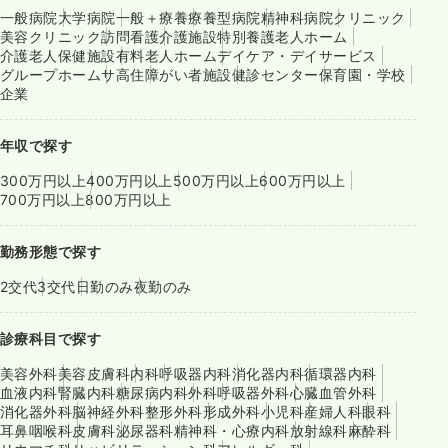
一般病院
大学病院
一般＋療養
療養型病院
精神科病院
クリニック
美容クリニック
訪問看護
介護施設
特別養護老人ホーム
介護老人保健施設
有料老人ホーム
デイケア・デイサービス
グループホーム
サ高住
障がい者施設
健診センター
保育園・学校
企業
年収で探す
300万円以上
400万円以上
500万円以上
600万円以上
700万円以上
800万円以上
勤務形態で探す
2交代
3交代
日勤のみ
夜勤のみ
診療科目で探す
美容外科
美容皮膚科
内科
呼吸器内科
消化器内科
循環器内科
血液内科
腎臓内科
糖尿病内科
外科
呼吸器外科
心臓血管外科
消化器外科
脳神経外科
整形外科
形成外科
小児科
産婦人科
眼科
耳鼻咽喉科
皮膚科
泌尿器科
精神科・心療内科
放射線科
麻酔科