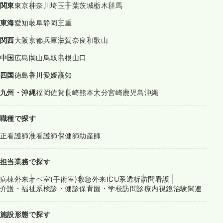
関東
東京
神奈川
埼玉
千葉
茨城
栃木
群馬
東海
愛知
岐阜
静岡
三重
関西
大阪
京都
兵庫
滋賀
奈良
和歌山
中国
広島
岡山
鳥取
島根
山口
四国
徳島
香川
愛媛
高知
九州・沖縄
福岡
佐賀
長崎
熊本
大分
宮崎
鹿児島
沖縄
職種で探す
正看護師
准看護師
保健師
助産師
担当業務で探す
病棟
外来
オペ室(手術室)
救急外来
ICU系
透析
訪問看護
介護・福祉系
検診・健診
保育園・学校
訪問診療
内視鏡
治験関連
施設形態で探す