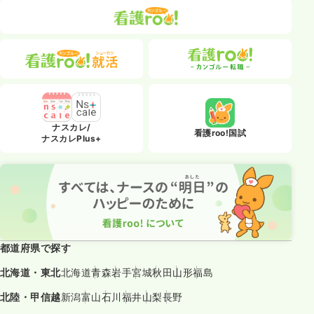
ナスカレ/
看護roo!国試
ナスカレPlus+
都道府県で探す
北海道・東北
北海道
青森
岩手
宮城
秋田
山形
福島
北陸・甲信越
新潟
富山
石川
福井
山梨
長野