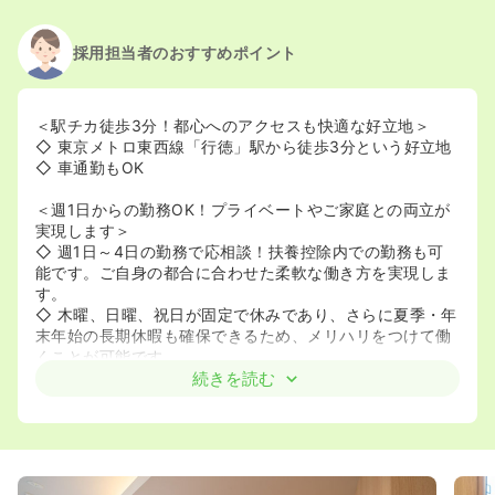
採用担当者のおすすめポイント
＜駅チカ徒歩3分！都心へのアクセスも快適な好立地＞
◇ 東京メトロ東西線「行徳」駅から徒歩3分という好立地
◇ 車通勤もOK
＜週1日からの勤務OK！プライベートやご家庭との両立が
実現します＞
◇ 週1日～4日の勤務で応相談！扶養控除内での勤務も可
能です。ご自身の都合に合わせた柔軟な働き方を実現しま
す。
◇ 木曜、日曜、祝日が固定で休みであり、さらに夏季・年
末年始の長期休暇も確保できるため、メリハリをつけて働
くことが可能です。
続きを読む
＜日勤かつ短時間勤務がメイン！午前中の時間を有効活用
できます＞
◇ 平日（月火水金）の勤務が15:00～18:00の短時間勤
務。午前中を自由に使い、無理なく働けるワークスタイル
が望めます。