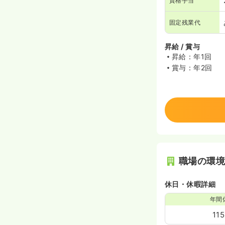
資格手当
固定残業代
昇給 / 賞与
昇給：年1回
賞与：年2回
職場の環
休日・休暇詳細
年間
11