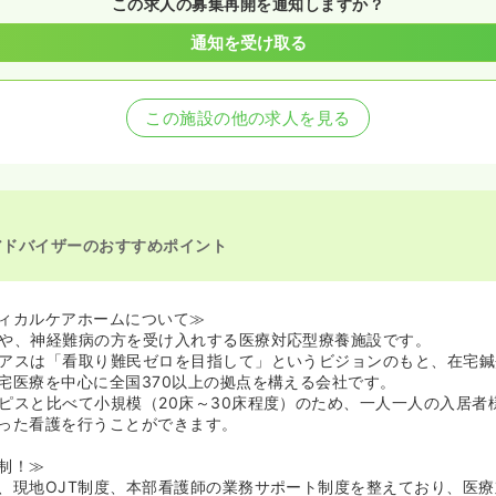
この求人の募集再開を通知しますか？
通知を受け取る
この施設の他の求人を見る
アドバイザーのおすすめポイント
ィカルケアホームについて≫
や、神経難病の方を受け入れする医療対応型療養施設です。
アスは「看取り難民ゼロを目指して」というビジョンのもと、在宅鍼
宅医療を中心に全国370以上の拠点を構える会社です。
ピスと比べて小規模（20床～30床程度）のため、一人一人の入居者
った看護を行うことができます。
制！≫
、現地OJT制度、本部看護師の業務サポート制度を整えており、医