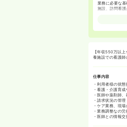
業務に必要な基
施設、訪問看護
≪業界屈指の高
◆年収550万
◆年間休日も1
≪福利厚生面充
◆充実した福利
◆入社して半年
【年収550万以
◆退職金も相場
養施設での看護師
仕事内容
・利用者様の状態
・看護・介護育成
・医師や薬剤師、
・請求状況の管理
・ケア業務、現場
・業務調整なの労
・医師との情報交