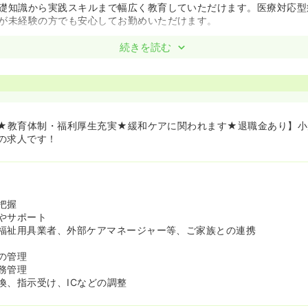
礎知識から実践スキルまで幅広く教育していただけます。医療対応型
が未経験の方でも安心してお勤めいただけます。
待遇！≫
続きを読む
円以上をいただくことができます。医療対応型療養施設業界でも屈指
15日とプライベートとの両立も可能です。
実≫
厚生で働く環境をサポートしています。
経過の有給を待たずに特別休暇5日が支給されます！
上★教育体制・福利厚生充実★緩和ケアに関われます★退職金あり】
より高い基準となっております！
の求人です！
把握
やサポート
福祉用具業者、外部ケアマネージャー等、ご家族との連携
の管理
務管理
換、指示受け、ICなどの調整