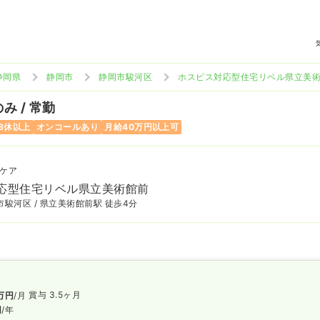
静岡県
静岡市
静岡市駿河区
ホスピス対応型住宅リベル県立美
み / 常勤
8休以上
オンコールあり
月給40万円以上可
ケア
応型住宅リベル県立美術館前
駿河区 / 県立美術館前駅 徒歩4分
賞与 3.5ヶ月
万円
/月
円
/年