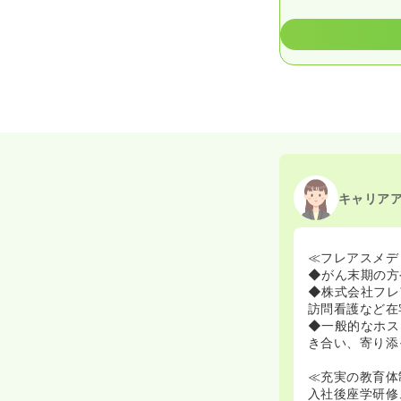
キャリア
≪フレアスメデ
◆がん末期の方
◆株式会社フレ
訪問看護など在
◆一般的なホス
き合い、寄り添
≪充実の教育体
入社後座学研修