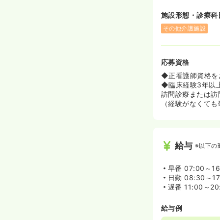
施設形態・診療科
その他介護施設
応募資格
◆正看護師資格を
◆臨床経験3年以
訪問診療または訪
（経験がなくても
給与
※以下の
早番
07:00～1
日勤
08:30～1
遅番
11:00～2
給与例