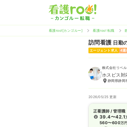
看護roo![カンゴルー]
看護roo! 転職
訪問看護
日勤の
エージェント求人
4週
株式会社リベル
ホスピス対
静岡県静岡市
2026/05/25 更新
正看護師 / 管理職
39.4〜42.1
560〜600
万