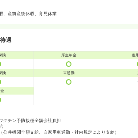
暇、産前産後休暇、育児休業
・待遇
保険
厚生年金
雇
保険
車通勤
職金
ワクチン予防接種全額会社負担
給
（公共機関全額支給、自家用車通勤・社内規定により支給）