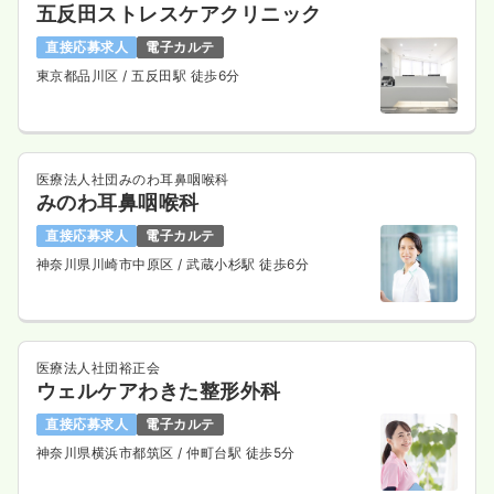
五反田ストレスケアクリニック
直接応募求人
電子カルテ
東京都品川区
/ 五反田駅 徒歩6分
医療法人社団みのわ耳鼻咽喉科
みのわ耳鼻咽喉科
直接応募求人
電子カルテ
神奈川県川崎市中原区
/ 武蔵小杉駅 徒歩6分
医療法人社団裕正会
ウェルケアわきた整形外科
直接応募求人
電子カルテ
神奈川県横浜市都筑区
/ 仲町台駅 徒歩5分