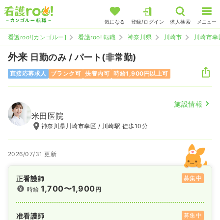
気になる
登録/ログイン
求人検索
メニュー
看護roo![カンゴルー]
看護roo! 転職
神奈川県
川崎市
川崎市幸
外来
日勤のみ / パート(非常勤)
直接応募求人
ブランク可
扶養内可
時給1,900円以上可
施設情報
米田医院
神奈川県川崎市幸区 / 川崎駅 徒歩10分
2026/07/31 更新
正看護師
募集中
1,700〜1,900
時給
円
准看護師
募集中