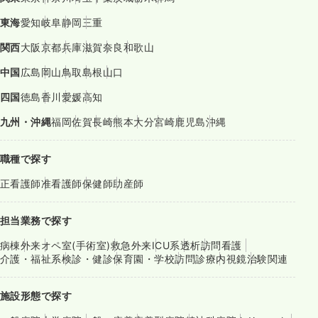
東海
愛知
岐阜
静岡
三重
関西
大阪
京都
兵庫
滋賀
奈良
和歌山
中国
広島
岡山
鳥取
島根
山口
四国
徳島
香川
愛媛
高知
九州・沖縄
福岡
佐賀
長崎
熊本
大分
宮崎
鹿児島
沖縄
職種で探す
正看護師
准看護師
保健師
助産師
担当業務で探す
病棟
外来
オペ室(手術室)
救急外来
ICU系
透析
訪問看護
介護・福祉系
検診・健診
保育園・学校
訪問診療
内視鏡
治験関連
施設形態で探す