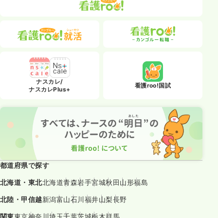
ナスカレ/
看護roo!国試
ナスカレPlus+
都道府県で探す
北海道・東北
北海道
青森
岩手
宮城
秋田
山形
福島
北陸・甲信越
新潟
富山
石川
福井
山梨
長野
関東
東京
神奈川
埼玉
千葉
茨城
栃木
群馬