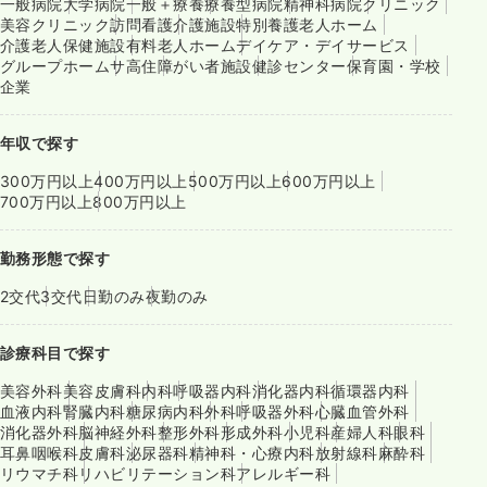
一般病院
大学病院
一般＋療養
療養型病院
精神科病院
クリニック
美容クリニック
訪問看護
介護施設
特別養護老人ホーム
介護老人保健施設
有料老人ホーム
デイケア・デイサービス
グループホーム
サ高住
障がい者施設
健診センター
保育園・学校
企業
年収で探す
300万円以上
400万円以上
500万円以上
600万円以上
700万円以上
800万円以上
勤務形態で探す
2交代
3交代
日勤のみ
夜勤のみ
診療科目で探す
美容外科
美容皮膚科
内科
呼吸器内科
消化器内科
循環器内科
血液内科
腎臓内科
糖尿病内科
外科
呼吸器外科
心臓血管外科
消化器外科
脳神経外科
整形外科
形成外科
小児科
産婦人科
眼科
耳鼻咽喉科
皮膚科
泌尿器科
精神科・心療内科
放射線科
麻酔科
リウマチ科
リハビリテーション科
アレルギー科