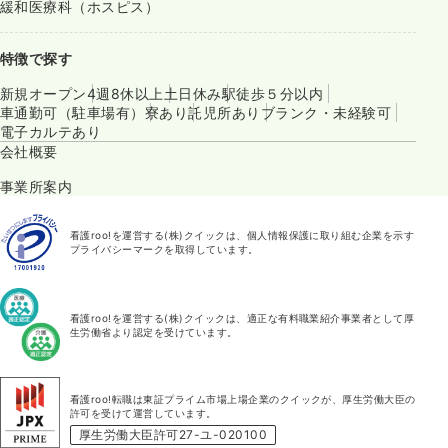
緩和医療科（ホスピス）
特徴で探す
新規オープン
4週8休以上
土日休み
駅徒歩５分以内
車通勤可（駐車場有）
寮あり
託児所あり
ブランク・未経験可
電子カルテあり
会社概要
事業所案内
看護roo!を運営する(株)クイックは、個人情報保護に取り組む企業を示す
プライバシーマークを取得しています。
看護roo!を運営する(株)クイックは、適正な有料職業紹介事業者として厚
生労働省より認定を受けています。
看護roo!転職は東証プライム市場上場企業のクイックが、厚生労働大臣の
許可を受けて運営しています。
厚生労働大臣許可27-ユ-020100