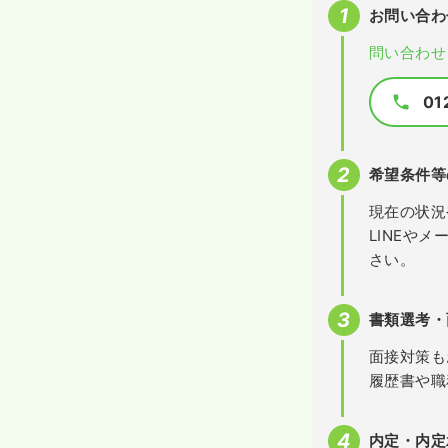
お問い合わ
問い合わせ
01
希望条件等
現在の状況
LINEや
さい。
書類選考・
面接対策も
履歴書や職
内定・内定