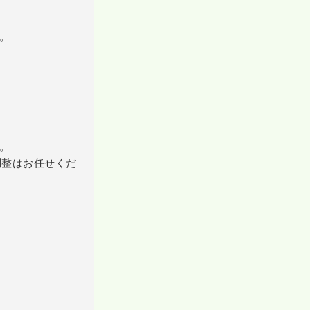
。
。
調整はお任せくだ