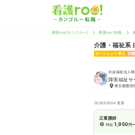
看護roo![カンゴルー]
看護roo! 転職
介護・福祉系
エージェント求人
日
社会福祉法人晴
障害福祉サ
東京都墨田区
2026/08/04 更新
正看護師
1,950
時給
円