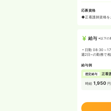
応募資格
◆正看護師資格を
給与
※以下の
日勤
08:30～1
週2日~の勤務で
給与例
正看
想定給与
1,950
時給
円