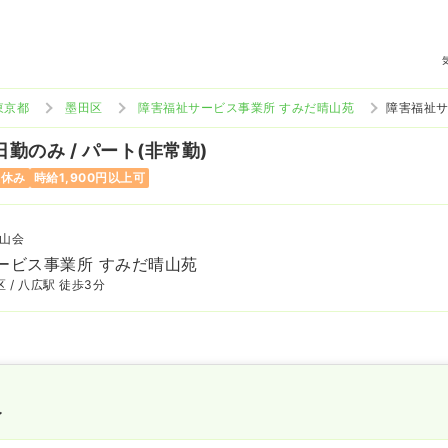
東京都
墨田区
障害福祉サービス事業所 すみだ晴山苑
障害福祉サ
日勤のみ / パート(非常勤)
曜休み
時給1,900円以上可
山会
ービス事業所 すみだ晴山苑
 / 八広駅 徒歩3分
〜