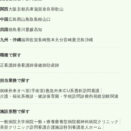
関西
大阪
京都
兵庫
滋賀
奈良
和歌山
中国
広島
岡山
鳥取
島根
山口
四国
徳島
香川
愛媛
高知
九州・沖縄
福岡
佐賀
長崎
熊本
大分
宮崎
鹿児島
沖縄
職種で探す
正看護師
准看護師
保健師
助産師
担当業務で探す
病棟
外来
オペ室(手術室)
救急外来
ICU系
透析
訪問看護
介護・福祉系
検診・健診
保育園・学校
訪問診療
内視鏡
治験関連
施設形態で探す
一般病院
大学病院
一般＋療養
療養型病院
精神科病院
クリニック
美容クリニック
訪問看護
介護施設
特別養護老人ホーム