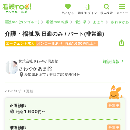
気になる
登録/ログイン
求人検索
メニュー
看護roo![カンゴルー]
看護roo! 転職
愛知県
あま市
さわやかあ
介護・福祉系
日勤のみ / パート(非常勤)
エージェント求人
オンコールあり
時給1,600円以上可
株式会社さわやか倶楽部
施設情報
さわやかあま館
愛知県あま市 / 甚目寺駅 徒歩14分
2026/06/10 更新
正看護師
募集中
1,600
時給
円〜
准看護師
募集中