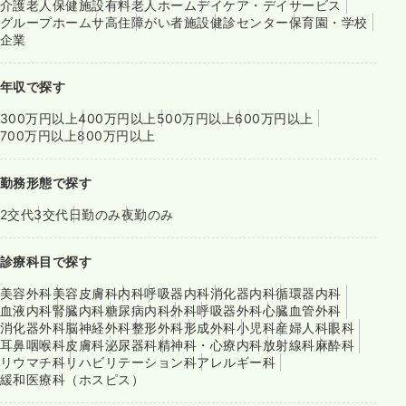
介護老人保健施設
有料老人ホーム
デイケア・デイサービス
グループホーム
サ高住
障がい者施設
健診センター
保育園・学校
企業
年収で探す
300万円以上
400万円以上
500万円以上
600万円以上
700万円以上
800万円以上
勤務形態で探す
2交代
3交代
日勤のみ
夜勤のみ
診療科目で探す
美容外科
美容皮膚科
内科
呼吸器内科
消化器内科
循環器内科
血液内科
腎臓内科
糖尿病内科
外科
呼吸器外科
心臓血管外科
消化器外科
脳神経外科
整形外科
形成外科
小児科
産婦人科
眼科
耳鼻咽喉科
皮膚科
泌尿器科
精神科・心療内科
放射線科
麻酔科
リウマチ科
リハビリテーション科
アレルギー科
緩和医療科（ホスピス）