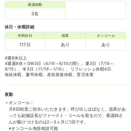
看護師数
3名
休日・休暇詳細
年間休日
残業
オンコール
117日
あり
あり
4週8休以上
4週週8休＋GW3日（4/16～6/15の間）、夏3日（7/16～
9/15）、冬3日（11/16～1/15）、リフレッシュ休暇4日
有給休暇、慶弔休暇、産前産後休暇、育児休業
夜勤
オンコール：
月8回程度ご担当いただきます。呼び出しほぼなく、急変があ
っても副施設長がファースト・コールを取るので、看護師さ
んが駆けつけるのは2～3ヶ月に1回です。
※オンコール免除相談可能