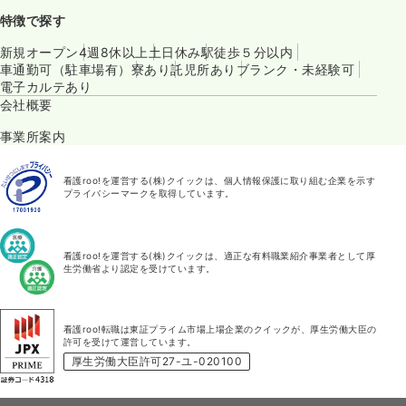
特徴で探す
新規オープン
4週8休以上
土日休み
駅徒歩５分以内
車通勤可（駐車場有）
寮あり
託児所あり
ブランク・未経験可
電子カルテあり
会社概要
事業所案内
看護roo!を運営する(株)クイックは、個人情報保護に取り組む企業を示す
プライバシーマークを取得しています。
看護roo!を運営する(株)クイックは、適正な有料職業紹介事業者として厚
生労働省より認定を受けています。
看護roo!転職は東証プライム市場上場企業のクイックが、厚生労働大臣の
許可を受けて運営しています。
厚生労働大臣許可27-ユ-020100