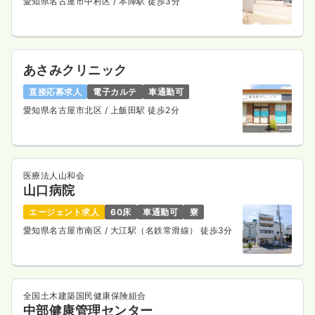
愛知県名古屋市中村区
/ 本陣駅 徒歩3分
あさみクリニック
直接応募求人
電子カルテ
車通勤可
愛知県名古屋市北区
/ 上飯田駅 徒歩2分
医療法人山和会
山口病院
エージェント求人
60床
車通勤可
寮
愛知県名古屋市南区
/ 大江駅（名鉄常滑線） 徒歩3分
全国土木建築国民健康保険組合
中部健康管理センター