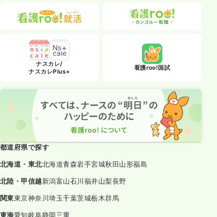
ナスカレ/
看護roo!国試
ナスカレPlus+
都道府県で探す
北海道・東北
北海道
青森
岩手
宮城
秋田
山形
福島
北陸・甲信越
新潟
富山
石川
福井
山梨
長野
関東
東京
神奈川
埼玉
千葉
茨城
栃木
群馬
東海
愛知
岐阜
静岡
三重