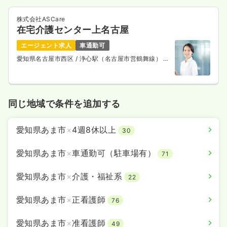
株式会社ASCare
在宅介護センター上名古屋
エージェント求人
車通勤可
愛知県名古屋市西区
/ 浄心駅（名古屋市営鶴舞線） 徒
歩5分
同じ地域で条件を追加する
愛知県あま市
×
4週8休以上
30
愛知県あま市
×
車通勤可（駐車場有）
71
愛知県あま市
×
介護・福祉系
22
愛知県あま市
×
正看護師
76
愛知県あま市
×
准看護師
49