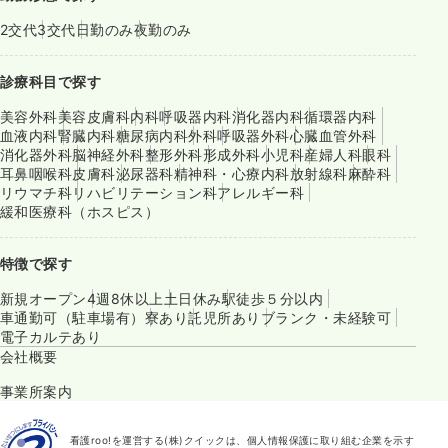
2交代
3交代
日勤のみ
夜勤のみ
診療科目で探す
美容外科
美容皮膚科
内科
呼吸器内科
消化器内科
循環器内科
血液内科
腎臓内科
糖尿病内科
外科
呼吸器外科
心臓血管外科
消化器外科
脳神経外科
整形外科
形成外科
小児科
産婦人科
眼科
耳鼻咽喉科
皮膚科
泌尿器科
精神科・心療内科
放射線科
麻酔科
リウマチ科
リハビリテーション科
アレルギー科
緩和医療科（ホスピス）
特徴で探す
新規オープン
4週8休以上
土日休み
駅徒歩５分以内
車通勤可（駐車場有）
寮あり
託児所あり
ブランク・未経験可
電子カルテあり
会社概要
事業所案内
看護roo!を運営する(株)クイックは、個人情報保護に取り組む企業を示す