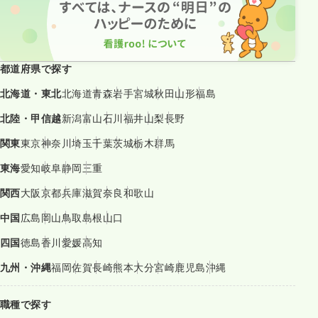
都道府県で探す
北海道・東北
北海道
青森
岩手
宮城
秋田
山形
福島
北陸・甲信越
新潟
富山
石川
福井
山梨
長野
関東
東京
神奈川
埼玉
千葉
茨城
栃木
群馬
東海
愛知
岐阜
静岡
三重
関西
大阪
京都
兵庫
滋賀
奈良
和歌山
中国
広島
岡山
鳥取
島根
山口
四国
徳島
香川
愛媛
高知
九州・沖縄
福岡
佐賀
長崎
熊本
大分
宮崎
鹿児島
沖縄
職種で探す