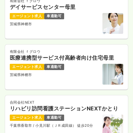
有限会社 ｆグロウ
デイサービスセンター母里
エージェント求人
車通勤可
茨城県神栖市
有限会社 ｆグロウ
医療連携型サービス付高齢者向け住宅母里
エージェント求人
車通勤可
茨城県神栖市
合同会社NEXT
リハビリ訪問看護ステーションNEXTかとり
エージェント求人
車通勤可
千葉県香取市
/ 小見川駅（ＪＲ成田線） 徒歩20分