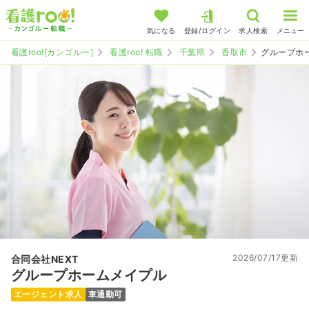
気になる
登録/ログイン
求人検索
メニュー
看護roo![カンゴルー]
看護roo! 転職
千葉県
香取市
グループホ
2026/07/17更新
合同会社NEXT
グループホームメイプル
エージェント求人
車通勤可