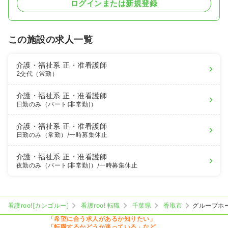
ログインまたは新規登録
この施設の求人一覧
介護・福祉系
正・准看護師
2交代（常勤）
介護・福祉系
正・准看護師
日勤のみ（パート(非常勤)）
介護・福祉系
正・准看護師
日勤のみ（常勤）
/一時募集休止
介護・福祉系
正・准看護師
夜勤のみ（パート(非常勤)）
/一時募集休止
看護roo![カンゴルー]
看護roo! 転職
千葉県
香取市
グループホ
「希望に合う求人があるか知りたい」
「転職するかどうか迷っている」など