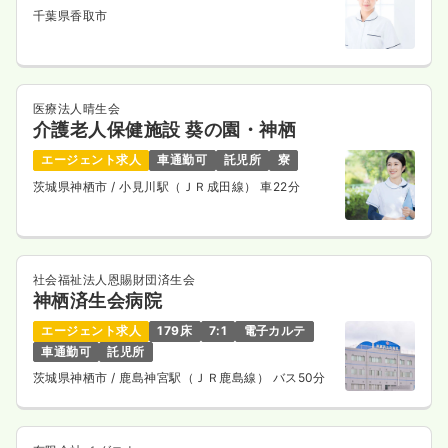
千葉県香取市
医療法人晴生会
介護老人保健施設 葵の園・神栖
エージェント求人
車通勤可
託児所
寮
茨城県神栖市
/ 小見川駅（ＪＲ成田線） 車22分
社会福祉法人恩賜財団済生会
神栖済生会病院
エージェント求人
179床
7:1
電子カルテ
車通勤可
託児所
茨城県神栖市
/ 鹿島神宮駅（ＪＲ鹿島線） バス50分