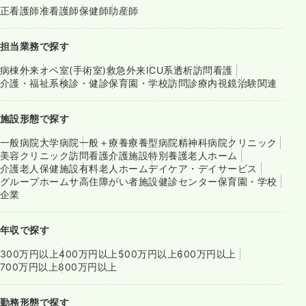
正看護師
准看護師
保健師
助産師
担当業務で探す
病棟
外来
オペ室(手術室)
救急外来
ICU系
透析
訪問看護
介護・福祉系
検診・健診
保育園・学校
訪問診療
内視鏡
治験関連
施設形態で探す
一般病院
大学病院
一般＋療養
療養型病院
精神科病院
クリニック
美容クリニック
訪問看護
介護施設
特別養護老人ホーム
介護老人保健施設
有料老人ホーム
デイケア・デイサービス
グループホーム
サ高住
障がい者施設
健診センター
保育園・学校
企業
年収で探す
300万円以上
400万円以上
500万円以上
600万円以上
700万円以上
800万円以上
勤務形態で探す