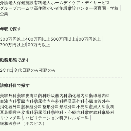
介護老人保健施設
有料老人ホーム
デイケア・デイサービス
グループホーム
サ高住
障がい者施設
健診センター
保育園・学校
企業
年収で探す
300万円以上
400万円以上
500万円以上
600万円以上
700万円以上
800万円以上
勤務形態で探す
2交代
3交代
日勤のみ
夜勤のみ
診療科目で探す
美容外科
美容皮膚科
内科
呼吸器内科
消化器内科
循環器内科
血液内科
腎臓内科
糖尿病内科
外科
呼吸器外科
心臓血管外科
消化器外科
脳神経外科
整形外科
形成外科
小児科
産婦人科
眼科
耳鼻咽喉科
皮膚科
泌尿器科
精神科・心療内科
放射線科
麻酔科
リウマチ科
リハビリテーション科
アレルギー科
緩和医療科（ホスピス）