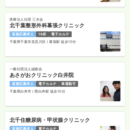
医療法人社団 三水会
北千葉整形外科幕張クリニック
直接応募求人
19床
電子カルテ
千葉県千葉市花見川区
/ 幕張駅 徒歩10分
一般社団法人誠創会
あさがおクリニック白井院
直接応募求人
電子カルテ
車通勤可
千葉県白井市
/ 西白井駅 徒歩10分
北千住糖尿病・甲状腺クリニック
直接応募求人
電子カルテ