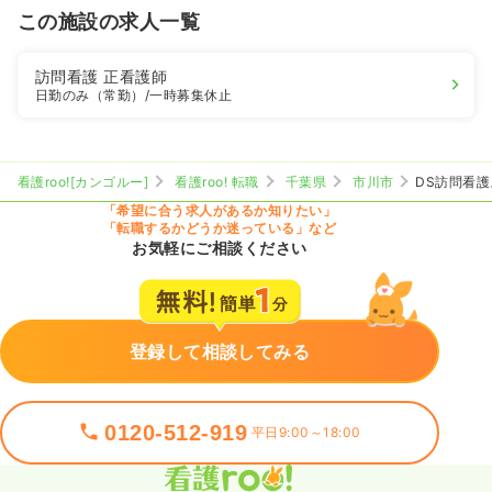
この施設の求人一覧
訪問看護
正看護師
日勤のみ（常勤）
/一時募集休止
看護roo![カンゴルー]
看護roo! 転職
千葉県
市川市
DS訪問看
「希望に合う求人があるか知りたい」
「転職するかどうか迷っている」など
お気軽にご相談ください
登録して相談してみる
0120-512-919
平日9:00～18:00