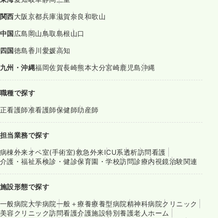
関西
大阪
京都
兵庫
滋賀
奈良
和歌山
中国
広島
岡山
鳥取
島根
山口
四国
徳島
香川
愛媛
高知
九州・沖縄
福岡
佐賀
長崎
熊本
大分
宮崎
鹿児島
沖縄
職種で探す
正看護師
准看護師
保健師
助産師
担当業務で探す
病棟
外来
オペ室(手術室)
救急外来
ICU系
透析
訪問看護
介護・福祉系
検診・健診
保育園・学校
訪問診療
内視鏡
治験関連
施設形態で探す
一般病院
大学病院
一般＋療養
療養型病院
精神科病院
クリニック
美容クリニック
訪問看護
介護施設
特別養護老人ホーム