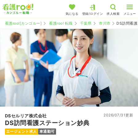
気になる
登録/ログイン
求人検索
メニュー
看護roo![カンゴルー]
看護roo! 転職
千葉県
市川市
DS訪問看
2026/07/31更新
DSセルリア株式会社
DS訪問看護ステーション妙典
エージェント求人
車通勤可