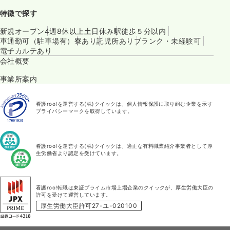
特徴で探す
新規オープン
4週8休以上
土日休み
駅徒歩５分以内
車通勤可（駐車場有）
寮あり
託児所あり
ブランク・未経験可
電子カルテあり
会社概要
事業所案内
看護roo!を運営する(株)クイックは、個人情報保護に取り組む企業を示す
プライバシーマークを取得しています。
看護roo!を運営する(株)クイックは、適正な有料職業紹介事業者として厚
生労働省より認定を受けています。
看護roo!転職は東証プライム市場上場企業のクイックが、厚生労働大臣の
許可を受けて運営しています。
厚生労働大臣許可27-ユ-020100