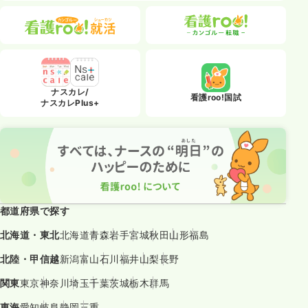
ナスカレ/
看護roo!国試
ナスカレPlus+
都道府県で探す
北海道・東北
北海道
青森
岩手
宮城
秋田
山形
福島
北陸・甲信越
新潟
富山
石川
福井
山梨
長野
関東
東京
神奈川
埼玉
千葉
茨城
栃木
群馬
東海
愛知
岐阜
静岡
三重