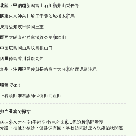
北陸・甲信越
新潟
富山
石川
福井
山梨
長野
関東
東京
神奈川
埼玉
千葉
茨城
栃木
群馬
東海
愛知
岐阜
静岡
三重
関西
大阪
京都
兵庫
滋賀
奈良
和歌山
中国
広島
岡山
鳥取
島根
山口
四国
徳島
香川
愛媛
高知
九州・沖縄
福岡
佐賀
長崎
熊本
大分
宮崎
鹿児島
沖縄
職種で探す
正看護師
准看護師
保健師
助産師
担当業務で探す
病棟
外来
オペ室(手術室)
救急外来
ICU系
透析
訪問看護
介護・福祉系
検診・健診
保育園・学校
訪問診療
内視鏡
治験関連