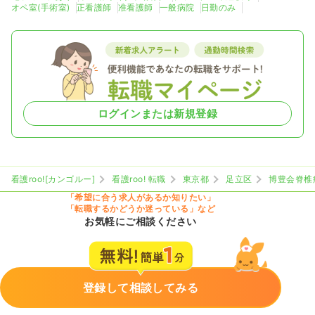
オペ室(手術室)
正看護師
准看護師
一般病院
日勤のみ
ログインまたは新規登録
看護roo![カンゴルー]
看護roo! 転職
東京都
足立区
博豊会脊椎
「希望に合う求人があるか知りたい」
「転職するかどうか迷っている」など
お気軽にご相談ください
登録して相談してみる