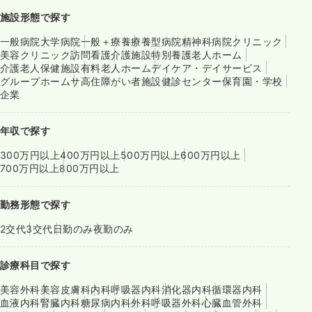
施設形態で探す
一般病院
大学病院
一般＋療養
療養型病院
精神科病院
クリニック
美容クリニック
訪問看護
介護施設
特別養護老人ホーム
介護老人保健施設
有料老人ホーム
デイケア・デイサービス
グループホーム
サ高住
障がい者施設
健診センター
保育園・学校
企業
年収で探す
300万円以上
400万円以上
500万円以上
600万円以上
700万円以上
800万円以上
勤務形態で探す
2交代
3交代
日勤のみ
夜勤のみ
診療科目で探す
美容外科
美容皮膚科
内科
呼吸器内科
消化器内科
循環器内科
血液内科
腎臓内科
糖尿病内科
外科
呼吸器外科
心臓血管外科