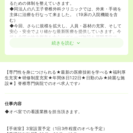
るための体制を整えていきます。
◆同法人の八王子脊椎外科クリニックでは、外来・手術を
主体に治療を行なって来ました。（19床の入院機能を含
む）
◆今回、さらに規模を拡大し、人員・器材の充実、そして
安心・安全でより確かな最新医療を提供していきます。今
後も全国の地方都市を中心にグループ施設を展開予定で
す。
続きを読む
《病院方針について》
脊椎脊髄外科領域の診療に特化し、高度で先進的かつ低侵
襲な治療を実現しています。
身体への負担が少ない脊椎手術を追求するため、国内外で
【専門性を身につけられる★最新の医療技術を学べる★福利厚
専門的な臨床トレーニングに従事した理事長は
生充実★研修制度充実★年間休日122日★日勤のみ★綺麗な施
最新の脊椎手術法「XLIF（エックスリフ）」の執刀実績が
設★】脊椎専門病院でのオペ求人です♪
豊富な専門医であり開院後は院長に就任されます。
「からだにやさしいオーダーメイドの治療」を方針に掲げ
日本全国から患者様が訪れる専門病院を目指しています。
仕事内容
《福利厚生充実！働きやすい職場づくりをしています》
◆オペ室での看護業務を担当頂きます。
◆夏季休暇・年末年始休暇といった長期休暇もあり、年間
で122日のお休みを取れることから、プライベートのお時
間も大切にして頂けます！
【手術室】3室設置予定（1日3件程度のオペを予定）
◆各種手当ても充実！福利厚生面でも長く努められる環境