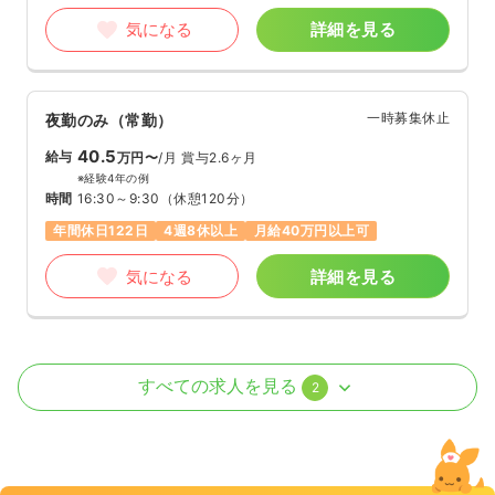
気になる
詳細を見る
一時募集休止
夜勤のみ（常勤）
40.5
給与
万円〜
/月
賞与2.6ヶ月
※経験4年の例
時間
16:30～9:30
（休憩120分）
年間休日122日
4週8休以上
月給40万円以上可
気になる
詳細を見る
外来
一般病院
正看護師
すべての求人を見る
2
一時募集休止
日勤のみ（常勤）
28.0
給与
万円
/月
賞与2.6ヶ月
※一例