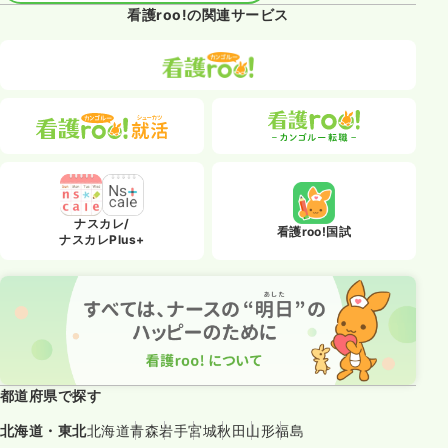
看護roo!の関連サービス
ナスカレ/
看護roo!国試
ナスカレPlus+
都道府県で探す
北海道・東北
北海道
青森
岩手
宮城
秋田
山形
福島