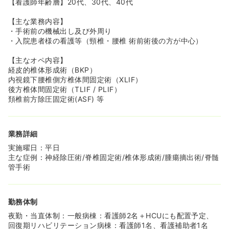
【看護師年齢層】20代、30代、40代
です。
◆情報共有システムや電子カルテなどのICT技術も活用し
【主な業務内容】
ながら業務効率化を図り、残業時間の削減に努めていきま
・手術前の機械出し及び外周り
す。
・入院患者様の看護等（頸椎・腰椎 術前術後の方が中心）
◆院内には、リーズナブルなランチが食べられる職員食堂
や、ゆったりくつろげる休憩室などの職員用設備も充実さ
【主なオペ内容】
せる予定です。
経皮的椎体形成術（BKP）
内視鏡下腰椎側方椎体間固定術（XLIF）
《入職後もスキルアップもサポート！》
後方椎体間固定術（TLIF / PLIF）
◆脊椎の専門領域でスキルアップしたい看護師様へのサポ
頚椎前方除圧固定術(ASF) 等
ート体制がございます。
◆入職後は、クリニカルラダー・プリセプターシップ制度
による教育体制が充実。
業務詳細
◆定期的な院内研修の開催に加えて、外部研修にも積極的
に参加しやすい体制を整えていきます。
実施曜日：平日
◆認定看護師の取得支援もございます！
主な症例：神経除圧術/脊椎固定術/椎体形成術/腫瘍摘出術/脊髄
管手術
勤務体制
夜勤・当直体制：一般病棟：看護師2名＋HCUにも配置予定、
回復期リハビリテーション病棟：看護師1名、看護補助者1名