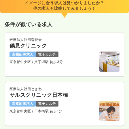
イメージに合う求人は見つかりましたか？
時間
8:30～17:30
（休憩60分）
他の求人も比較してみましょう！
日祝休み
年間休日122日
担当業務未経験可
ブランク可
月給28万円以上可
条件が似ている求人
気になる
詳細を見る
医療法人社団森愛会
鶴見クリニック
一時募集休止
日勤のみ（パート）
直接応募求人
電子カルテ
東京都中央区
/ 八丁堀駅 徒歩3分
1,800
給与
時給
円〜
時間
9:00～18:00
日祝休み
担当業務未経験可
ブランク可
時給1,800円以上可
医療法人社団ときわ
サルスクリニック日本橋
気になる
詳細を見る
直接応募求人
電子カルテ
東京都中央区
/ 日本橋駅 徒歩1分