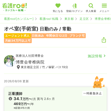
気になる
登録/ログイン
求人検索
メニュー
看護roo![カンゴルー]
看護roo! 転職
東京都
足立区
博豊会脊椎
オペ室(手術室)
日勤のみ / 常勤
エージェント求人
日祝休み
年間休日122日
ブランク可
月給34万円以上可
医療法人社団博豊会
施設情報
博豊会脊椎病院
東京都足立区 / 竹ノ塚駅 バス19分
2026/08/06 更新
正看護師
一時募集休止
34.1
賞与 2.6ヶ月
万円〜
/月
469
万円〜
/年
※経験4年の例