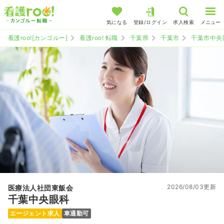
気になる
登録/ログイン
求人検索
メニュー
看護roo![カンゴルー]
看護roo! 転職
千葉県
千葉市
千葉市中央
2026/08/03更新
医療法人社団東飯会
千葉中央眼科
エージェント求人
車通勤可