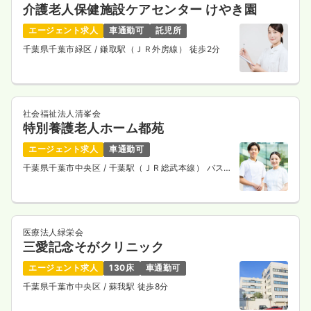
介護老人保健施設ケアセンター けやき園
エージェント求人
車通勤可
託児所
千葉県千葉市緑区
/ 鎌取駅（ＪＲ外房線） 徒歩2分
社会福祉法人清峯会
特別養護老人ホーム都苑
エージェント求人
車通勤可
千葉県千葉市中央区
/ 千葉駅（ＪＲ総武本線） バス21
分
医療法人緑栄会
三愛記念そがクリニック
エージェント求人
130床
車通勤可
千葉県千葉市中央区
/ 蘇我駅 徒歩8分