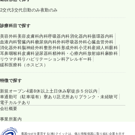
2交代
3交代
日勤のみ
夜勤のみ
診療科目で探す
美容外科
美容皮膚科
内科
呼吸器内科
消化器内科
循環器内科
血液内科
腎臓内科
糖尿病内科
外科
呼吸器外科
心臓血管外科
消化器外科
脳神経外科
整形外科
形成外科
小児科
産婦人科
眼科
耳鼻咽喉科
皮膚科
泌尿器科
精神科・心療内科
放射線科
麻酔科
リウマチ科
リハビリテーション科
アレルギー科
緩和医療科（ホスピス）
特徴で探す
新規オープン
4週8休以上
土日休み
駅徒歩５分以内
車通勤可（駐車場有）
寮あり
託児所あり
ブランク・未経験可
電子カルテあり
会社概要
事業所案内
看護roo!を運営する(株)クイックは、個人情報保護に取り組む企業を示す