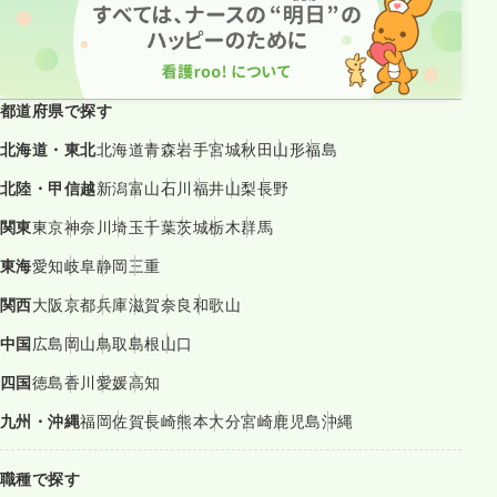
都道府県で探す
北海道・東北
北海道
青森
岩手
宮城
秋田
山形
福島
北陸・甲信越
新潟
富山
石川
福井
山梨
長野
関東
東京
神奈川
埼玉
千葉
茨城
栃木
群馬
東海
愛知
岐阜
静岡
三重
関西
大阪
京都
兵庫
滋賀
奈良
和歌山
中国
広島
岡山
鳥取
島根
山口
四国
徳島
香川
愛媛
高知
九州・沖縄
福岡
佐賀
長崎
熊本
大分
宮崎
鹿児島
沖縄
職種で探す