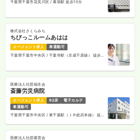
千葉県千葉市花見川区
/ 幕張駅 徒歩10分
株式会社さくらみち
ちびっこルームあはは
エージェント求人
車通勤可
千葉県千葉市中央区
/ 千葉寺駅（京成千原線） 徒歩7
分
医療法人社団福生会
斎藤労災病院
エージェント求人
92床
電子カルテ
車通勤可
千葉県千葉市中央区
/ 東千葉駅（ＪＲ総武本線） 徒歩
15分
医療法人社団紫雲会