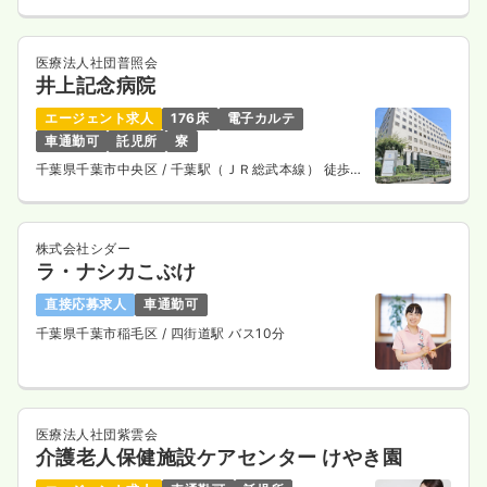
医療法人社団普照会
井上記念病院
エージェント求人
176床
電子カルテ
車通勤可
託児所
寮
千葉県千葉市中央区
/ 千葉駅（ＪＲ総武本線） 徒歩7
分
株式会社シダー
ラ・ナシカこぶけ
直接応募求人
車通勤可
千葉県千葉市稲毛区
/ 四街道駅 バス10分
医療法人社団紫雲会
介護老人保健施設ケアセンター けやき園