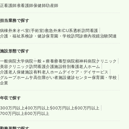
正看護師
准看護師
保健師
助産師
担当業務で探す
病棟
外来
オペ室(手術室)
救急外来
ICU系
透析
訪問看護
介護・福祉系
検診・健診
保育園・学校
訪問診療
内視鏡
治験関連
施設形態で探す
一般病院
大学病院
一般＋療養
療養型病院
精神科病院
クリニック
美容クリニック
訪問看護
介護施設
特別養護老人ホーム
介護老人保健施設
有料老人ホーム
デイケア・デイサービス
グループホーム
サ高住
障がい者施設
健診センター
保育園・学校
企業
年収で探す
300万円以上
400万円以上
500万円以上
600万円以上
700万円以上
800万円以上
勤務形態で探す