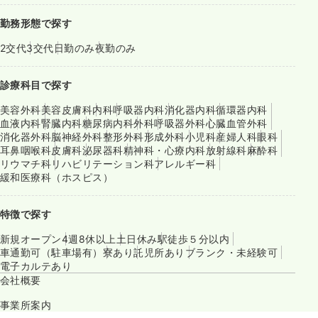
勤務形態で探す
2交代
3交代
日勤のみ
夜勤のみ
診療科目で探す
美容外科
美容皮膚科
内科
呼吸器内科
消化器内科
循環器内科
血液内科
腎臓内科
糖尿病内科
外科
呼吸器外科
心臓血管外科
消化器外科
脳神経外科
整形外科
形成外科
小児科
産婦人科
眼科
耳鼻咽喉科
皮膚科
泌尿器科
精神科・心療内科
放射線科
麻酔科
リウマチ科
リハビリテーション科
アレルギー科
緩和医療科（ホスピス）
特徴で探す
新規オープン
4週8休以上
土日休み
駅徒歩５分以内
車通勤可（駐車場有）
寮あり
託児所あり
ブランク・未経験可
電子カルテあり
会社概要
事業所案内