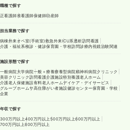
職種で探す
正看護師
准看護師
保健師
助産師
担当業務で探す
病棟
外来
オペ室(手術室)
救急外来
ICU系
透析
訪問看護
介護・福祉系
検診・健診
保育園・学校
訪問診療
内視鏡
治験関連
施設形態で探す
一般病院
大学病院
一般＋療養
療養型病院
精神科病院
クリニック
美容クリニック
訪問看護
介護施設
特別養護老人ホーム
介護老人保健施設
有料老人ホーム
デイケア・デイサービス
グループホーム
サ高住
障がい者施設
健診センター
保育園・学校
企業
年収で探す
300万円以上
400万円以上
500万円以上
600万円以上
700万円以上
800万円以上