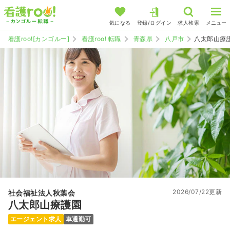
気になる
登録/ログイン
求人検索
メニュー
看護roo![カンゴルー]
看護roo! 転職
青森県
八戸市
八太郎山療
2026/07/22更新
社会福祉法人秋葉会
八太郎山療護園
エージェント求人
車通勤可