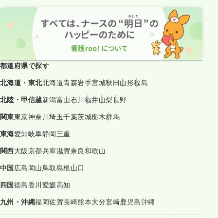
都道府県で探す
北海道・東北
北海道
青森
岩手
宮城
秋田
山形
福島
北陸・甲信越
新潟
富山
石川
福井
山梨
長野
関東
東京
神奈川
埼玉
千葉
茨城
栃木
群馬
東海
愛知
岐阜
静岡
三重
関西
大阪
京都
兵庫
滋賀
奈良
和歌山
中国
広島
岡山
鳥取
島根
山口
四国
徳島
香川
愛媛
高知
九州・沖縄
福岡
佐賀
長崎
熊本
大分
宮崎
鹿児島
沖縄