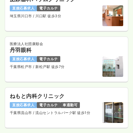
直接応募求人
電子カルテ
埼玉県川口市
/ 川口駅 徒歩3分
医療法人社団康順会
丹羽眼科
直接応募求人
電子カルテ
千葉県松戸市
/ 新松戸駅 徒歩7分
ねもと内科クリニック
直接応募求人
電子カルテ
車通勤可
千葉県流山市
/ 流山セントラルパーク駅 徒歩1分