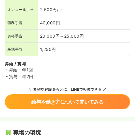
たと感じます。看護師歴5年目で転職したため、知識や経
験もまだまだ未熟なところがあり最初は不安があったので
2,500円/回
オンコール手当
すが、事務所の雰囲気がとてもよく、先輩方に相談しやす
い風土があるのでとても働きやすい環境だと感じていま
40,000円
職務手当
す。研修も充実しているのでツクイを選んでよかったと感
じています。
20,000円～25,000円
資格手当
1,250円
級地手当
昇給 / 賞与
昇給：年1回
賞与：年2回
希望や経験をもとに、LINEで相談できる
給与や働き方について聞いてみる
職場の環境