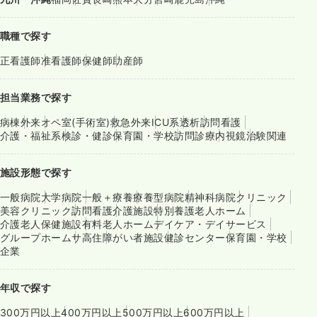
職種で探す
正看護師
准看護師
保健師
助産師
担当業務で探す
病棟
外来
オペ室(手術室)
救急外来
ICU系
透析
訪問看護
介護・福祉系
検診・健診
保育園・学校
訪問診療
内視鏡
治験関連
施設形態で探す
一般病院
大学病院
一般＋療養
療養型病院
精神科病院
クリニック
美容クリニック
訪問看護
介護施設
特別養護老人ホーム
介護老人保健施設
有料老人ホーム
デイケア・デイサービス
グループホーム
サ高住
障がい者施設
健診センター
保育園・学校
企業
年収で探す
300万円以上
400万円以上
500万円以上
600万円以上