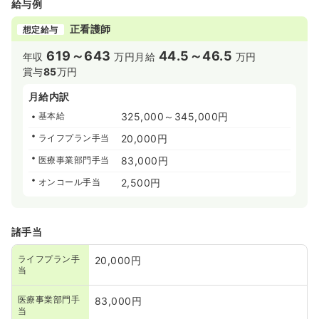
給与例
≪勘違いしないでほしい管理職の仕事≫
◆ツクイ訪問看護ステーションは20代～40代が活躍中の
正看護師
想定給与
職場です。管理者経験がなく訪問看護も初めての方が殆ど
です。看護師長などの経験がないとダメだと勘違いしてま
619～643
44.5～46.5
年収
万円
月給
万円
せんか？役職は管理者ですが「メンバーと同じように仕事
賞与
85
万円
するリーダー的存在」です。管理者経験がアルナシは関係
ありません。
月給内訳
また管理的な仕事や事務的な仕事も『ステーションサポー
基本給
325,000～345,000円
ト課と現場経験があるエリアMG』が居りますのでご安心
ください。本来管理者が行う管理業務もサポート課で行っ
ライフプラン手当
20,000円
ていることも多くございます。「パソコンが苦手で…」と
事務が苦手だと仰る方も心配ございません。ツクイは職員
医療事業部門手当
83,000円
の働きやすさを常に考えている会社です。
オンコール手当
2,500円
≪訪問看護先輩の声≫
◆～管理者Aさん入社2022年10月～
病棟看護師時代は日々忙しく、あまり一人ひとりの患者様
諸手当
と向き合うことができなかったので、転職を機に患者様と
じっくりと関わることのできる訪問看護に挑戦してみよう
ライフプラン手
20,000円
と思いました。実際に訪問看護師として働いてみると、自
当
分の顔と名前を憶えてもらい頼ってもらうことがうれし
く、やりがいとなっています。また、今までにないお客様
医療事業部門手
83,000円
の一面を見ることができたときに訪問看護を選んでよかっ
当