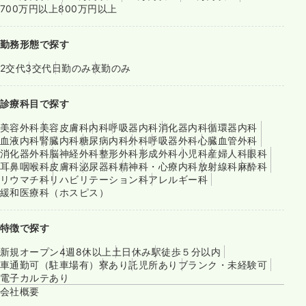
700万円以上
800万円以上
勤務形態で探す
2交代
3交代
日勤のみ
夜勤のみ
診療科目で探す
美容外科
美容皮膚科
内科
呼吸器内科
消化器内科
循環器内科
血液内科
腎臓内科
糖尿病内科
外科
呼吸器外科
心臓血管外科
消化器外科
脳神経外科
整形外科
形成外科
小児科
産婦人科
眼科
耳鼻咽喉科
皮膚科
泌尿器科
精神科・心療内科
放射線科
麻酔科
リウマチ科
リハビリテーション科
アレルギー科
緩和医療科（ホスピス）
特徴で探す
新規オープン
4週8休以上
土日休み
駅徒歩５分以内
車通勤可（駐車場有）
寮あり
託児所あり
ブランク・未経験可
電子カルテあり
会社概要