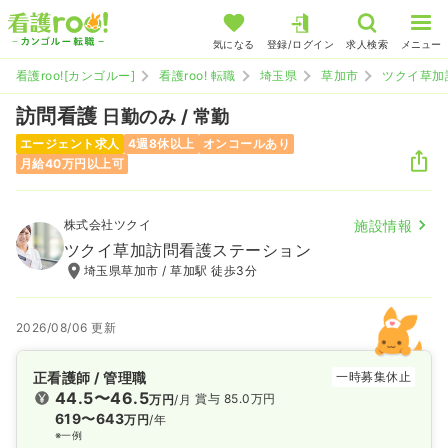
気になる
登録/ログイン
求人検索
メニュー
看護roo![カンゴルー]
看護roo! 転職
埼玉県
草加市
ツクイ草加
訪問看護
日勤のみ / 常勤
エージェント求人
4週8休以上
オンコールあり
月給40万円以上可
株式会社ツクイ
施設情報
ツクイ草加訪問看護ステーション
埼玉県草加市 / 草加駅 徒歩3分
2026/08/06 更新
正看護師 / 管理職
一時募集休止
44.5〜46.5
賞与 85.0万円
万円
/月
619〜643
万円
/年
※一例