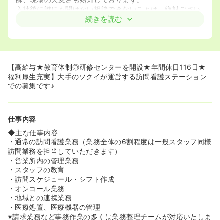
入社後に誰にも聞けない相談できないことは、絶対ござい
ません。チームでしっかりサポートいたします。
続きを読む
◆在宅看護研修センター開設！更に育成体制強化！
スカイツリー横のスカイツリーイーストタワー15階に研修
センターを開設。（※地方の方はオンライン研修あり）
各種シミュレーターを用いた実務演習をはじめとする、在
【高給与★教育体制◎研修センターを開設★年間休日116日★
宅看護に必要な技術とノウハウを習得するための研修施設
福利厚生充実】大手のツクイが運営する訪問看護ステーション
です。模擬在宅・模擬事務所では、OJT研修で喀痰吸引、
での募集です♪
経管栄養注入、注射・採血シミュレーターの導入による技
術指導、パソコン等を使用して訪問看護に必要な書類の作
成や記録方法を習得が可能です。
仕事内容
≪毎日働く職場だから、綺麗で整った環境で働きたい。ツ
◆主な仕事内容
クイ訪問看護は環境整備に全力です≫
・通常の訪問看護業務（業務全体の6割程度は一般スタッフ同様
◆軽自動車の社用車配備・自転車はすべて電動自転車・休
訪問業務を担当していただきます）
憩室完備・トイレも男女別
・営業所内の管理業務
◆オフィス備品もカフェのようなテーブルや椅子を配置し
・スタッフの教育
ブースもモダンな印象
・訪問スケジュール・シフト作成
◆勿論、冷蔵庫や電子レンジなどゆっくり休憩できる家電
・オンコール業務
も完備スマホ貸与
・地域との連携業務
・医療処置、医療機器の管理
≪ツクイの訪問看護の思い≫
※請求業務など事務作業の多くは業務整理チームが対応いたしま