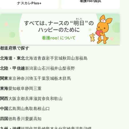
看護roo!国試
ナスカレPlus+
都道府県で探す
北海道・東北
北海道
青森
岩手
宮城
秋田
山形
福島
北陸・甲信越
新潟
富山
石川
福井
山梨
長野
関東
東京
神奈川
埼玉
千葉
茨城
栃木
群馬
東海
愛知
岐阜
静岡
三重
関西
大阪
京都
兵庫
滋賀
奈良
和歌山
中国
広島
岡山
鳥取
島根
山口
四国
徳島
香川
愛媛
高知
九州・沖縄
福岡
佐賀
長崎
熊本
大分
宮崎
鹿児島
沖縄