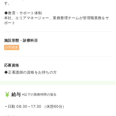
◆いのち”の尊厳を重んじ専門 職として自律 的な関わりと
す。
信 頼される質の高い看護を提供いたします。
◆どんな時でもその人らしい生活を送ることができるよう
◆教育・サポート体制
お客様とそのご家族に寄り添います。
本社、エリアマネージャー、業務整理チームが管理職業務をサ
◆専門的な知識と技術に加えて目と手と耳、そして思いや
ポート
りのある言葉を用いて、まごころのある手あてを行いま
す。
◆地域と連携してお客様とそのご家族が希望する場所で、
施設形態・診療科目
最期まで穏やかに過ごせるようにお手伝いします。
訪問看護
≪女性の活躍推進≫
◆ツクイでは女性職員の割合が70％を超えており、ライフ
応募資格
イベントも想定したサポートや支援制度も充実しておりま
す。女性の活躍推進とは結婚・出産・育児などのライフス
◆正看護師の資格をお持ちの方
テージで、無理なく勤務を続けられるように、様々なサポ
ートを準備しており、仕事と育児を両立できるような環境
を整えています。そのため、取り組みが評価され2023年4
月19日に「くるみん認定」を取得しました。数字でわかる
給与
※以下の勤務時間の場合
ツクイ『女性の育児休業取得率99.5％、育児休業期間2
年、時短勤務期間9歳、残業時間3.8時間/月、年次有給休
暇の取得日数11日、女性管理者45.6』と会社全体で女性の
日勤
08:30～17:30 （休憩60分）
活躍推進を全力で行っております