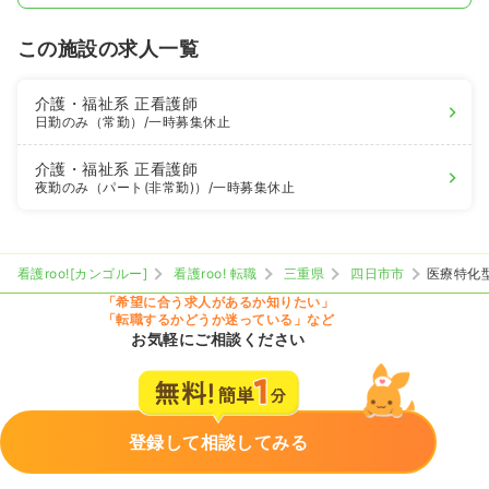
この施設の求人一覧
介護・福祉系
正看護師
日勤のみ（常勤）
/一時募集休止
介護・福祉系
正看護師
夜勤のみ（パート(非常勤)）
/一時募集休止
看護roo![カンゴルー]
看護roo! 転職
三重県
四日市市
医療特化
「希望に合う求人があるか知りたい」
「転職するかどうか迷っている」など
お気軽にご相談ください
登録して相談してみる