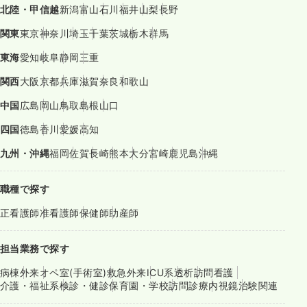
北陸・甲信越
新潟
富山
石川
福井
山梨
長野
関東
東京
神奈川
埼玉
千葉
茨城
栃木
群馬
東海
愛知
岐阜
静岡
三重
関西
大阪
京都
兵庫
滋賀
奈良
和歌山
中国
広島
岡山
鳥取
島根
山口
四国
徳島
香川
愛媛
高知
九州・沖縄
福岡
佐賀
長崎
熊本
大分
宮崎
鹿児島
沖縄
職種で探す
正看護師
准看護師
保健師
助産師
担当業務で探す
病棟
外来
オペ室(手術室)
救急外来
ICU系
透析
訪問看護
介護・福祉系
検診・健診
保育園・学校
訪問診療
内視鏡
治験関連