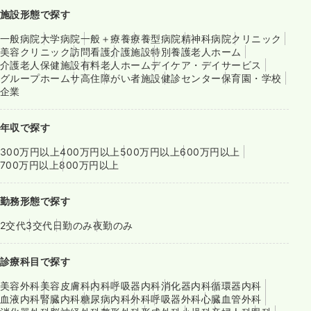
施設形態で探す
一般病院
大学病院
一般＋療養
療養型病院
精神科病院
クリニック
美容クリニック
訪問看護
介護施設
特別養護老人ホーム
介護老人保健施設
有料老人ホーム
デイケア・デイサービス
グループホーム
サ高住
障がい者施設
健診センター
保育園・学校
企業
年収で探す
300万円以上
400万円以上
500万円以上
600万円以上
700万円以上
800万円以上
勤務形態で探す
2交代
3交代
日勤のみ
夜勤のみ
診療科目で探す
美容外科
美容皮膚科
内科
呼吸器内科
消化器内科
循環器内科
血液内科
腎臓内科
糖尿病内科
外科
呼吸器外科
心臓血管外科