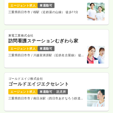
エージェント求人
車通勤可
三重県四日市市
/ 桜駅（近鉄湯の山線） 徒歩11分
東電工業株式会社
訪問看護ステーションむぎわら家
エージェント求人
車通勤可
三重県四日市市
/ 川越富洲原駅（近鉄名古屋線） 徒歩
8分
ゴールドエイジ株式会社
ゴールドエイジエクセレント
エージェント求人
車通勤可
託児所
三重県四日市市
/ 南日永駅（四日市あすなろう鉄道内
部線） 徒歩5分