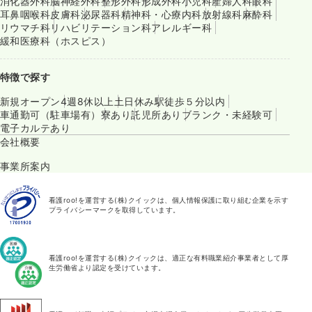
消化器外科
脳神経外科
整形外科
形成外科
小児科
産婦人科
眼科
耳鼻咽喉科
皮膚科
泌尿器科
精神科・心療内科
放射線科
麻酔科
リウマチ科
リハビリテーション科
アレルギー科
緩和医療科（ホスピス）
特徴で探す
新規オープン
4週8休以上
土日休み
駅徒歩５分以内
車通勤可（駐車場有）
寮あり
託児所あり
ブランク・未経験可
電子カルテあり
会社概要
事業所案内
看護roo!を運営する(株)クイックは、個人情報保護に取り組む企業を示す
プライバシーマークを取得しています。
看護roo!を運営する(株)クイックは、適正な有料職業紹介事業者として厚
生労働省より認定を受けています。