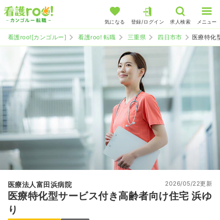
気になる
登録/ログイン
求人検索
メニュー
看護roo![カンゴルー]
看護roo! 転職
三重県
四日市市
医療特化
2026/05/22更新
医療法人富田浜病院
医療特化型サービス付き高齢者向け住宅 浜ゆ
り