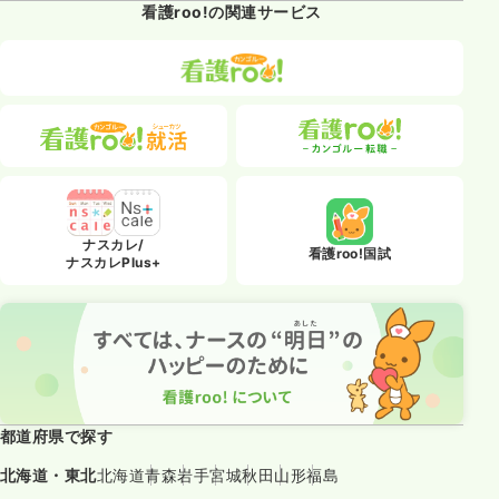
看護roo!の関連サービス
ナスカレ/
看護roo!国試
ナスカレPlus+
都道府県で探す
北海道・東北
北海道
青森
岩手
宮城
秋田
山形
福島