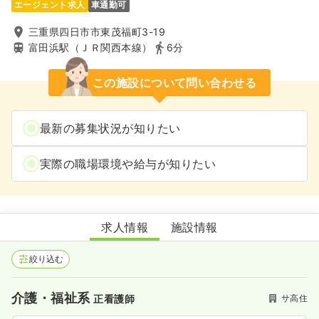
エージェント求人
車通勤可
三重県四日市市東茂福町3-19
富田浜駅（ＪＲ関西本線）
6分
この施設について問い合わせる
最新の募集状況が知りたい
実際の職場環境や給与が知りたい
医療特化型サービス付き高齢者向け住宅 浜ゆり
求人情報
施設情報
絞り込む
介護・福祉系
サ高住
正看護師