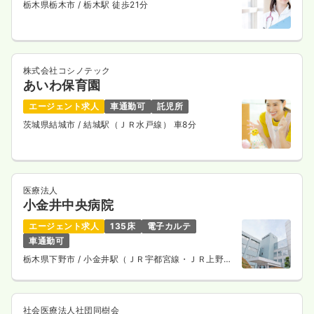
栃木県栃木市
/ 栃木駅 徒歩21分
株式会社コシノテック
あいわ保育園
エージェント求人
車通勤可
託児所
茨城県結城市
/ 結城駅（ＪＲ水戸線） 車8分
医療法人
小金井中央病院
エージェント求人
135床
電子カルテ
車通勤可
栃木県下野市
/ 小金井駅（ＪＲ宇都宮線・ＪＲ上野東
京ライン） 車3分
社会医療法人社団同樹会