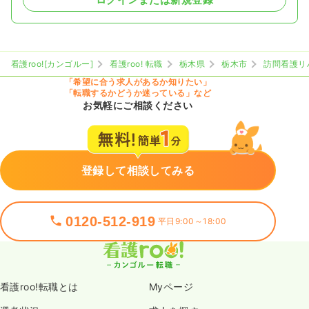
看護roo![カンゴルー]
看護roo! 転職
栃木県
栃木市
訪問看護リ
「希望に合う求人があるか知りたい」
「転職するかどうか迷っている」など
お気軽にご相談ください
登録して相談してみる
0120-512-919
平日9:00～18:00
看護roo!転職とは
Myページ