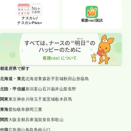
ナスカレ/
看護roo!国試
ナスカレPlus+
都道府県で探す
北海道・東北
北海道
青森
岩手
宮城
秋田
山形
福島
北陸・甲信越
新潟
富山
石川
福井
山梨
長野
関東
東京
神奈川
埼玉
千葉
茨城
栃木
群馬
東海
愛知
岐阜
静岡
三重
関西
大阪
京都
兵庫
滋賀
奈良
和歌山
中国
広島
岡山
鳥取
島根
山口