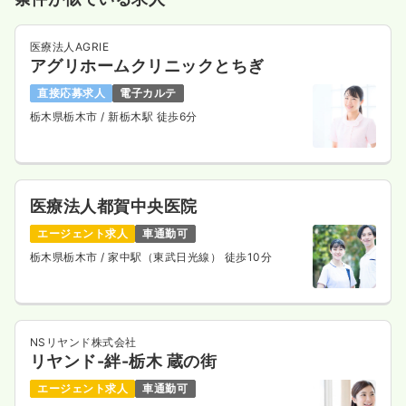
医療法人AGRIE
アグリホームクリニックとちぎ
直接応募求人
電子カルテ
栃木県栃木市
/ 新栃木駅 徒歩6分
医療法人都賀中央医院
エージェント求人
車通勤可
栃木県栃木市
/ 家中駅（東武日光線） 徒歩10分
NSリヤンド株式会社
リヤンド-絆-栃木 蔵の街
エージェント求人
車通勤可