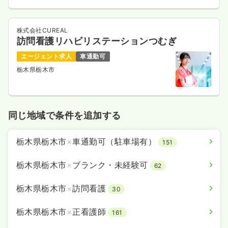
株式会社CUREAL
訪問看護リハビリステーションつむぎ
エージェント求人
車通勤可
栃木県栃木市
同じ地域で条件を追加する
栃木県栃木市
×
車通勤可（駐車場有）
151
栃木県栃木市
×
ブランク・未経験可
62
栃木県栃木市
×
訪問看護
30
栃木県栃木市
×
正看護師
161