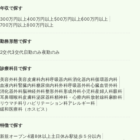
年収で探す
300万円以上
400万円以上
500万円以上
600万円以上
700万円以上
800万円以上
勤務形態で探す
2交代
3交代
日勤のみ
夜勤のみ
診療科目で探す
美容外科
美容皮膚科
内科
呼吸器内科
消化器内科
循環器内科
血液内科
腎臓内科
糖尿病内科
外科
呼吸器外科
心臓血管外科
消化器外科
脳神経外科
整形外科
形成外科
小児科
産婦人科
眼科
耳鼻咽喉科
皮膚科
泌尿器科
精神科・心療内科
放射線科
麻酔科
リウマチ科
リハビリテーション科
アレルギー科
緩和医療科（ホスピス）
特徴で探す
新規オープン
4週8休以上
土日休み
駅徒歩５分以内