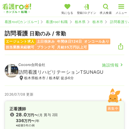
気になる
登録/ログイン
求人検索
メニュー
看護roo![カンゴルー]
看護roo! 転職
栃木県
栃木市
訪問看護リ
訪問看護
日勤のみ / 常勤
エージェント求人
土日祝休み
年間休日124日
オンコールあり
担当業務未経験可
ブランク可
月給35万円以上可
Cocoro合同会社
施設情報
訪問看護リハビリテーションTSUNAGU
栃木県栃木市 / 栃木駅 徒歩6分
2026/07/08 更新
正看護師
募集中
28.0
賞与 2回
万円〜
/月
336
万円〜
/年
※経験5年の例