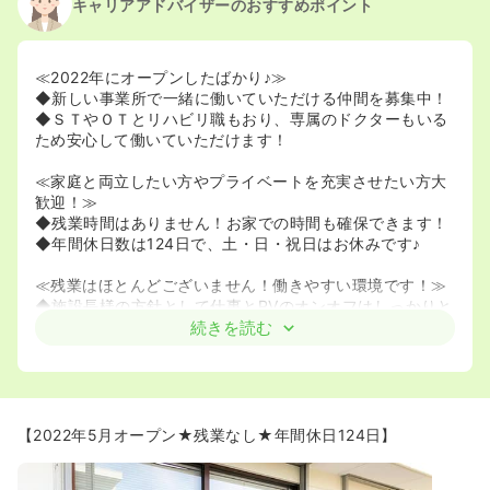
キャリアアドバイザーのおすすめポイント
≪2022年にオープンしたばかり♪≫
◆新しい事業所で一緒に働いていただける仲間を募集中！
◆ＳＴやＯＴとリハビリ職もおり、専属のドクターもいる
ため安心して働いていただけます！
≪家庭と両立したい方やプライベートを充実させたい方大
歓迎！≫
◆残業時間はありません！お家での時間も確保できます！
◆年間休日数は124日で、土・日・祝日はお休みです♪
≪残業はほとんどございません！働きやすい環境です！≫
◆施設長様の方針として仕事とPVのオンオフはしっかりと
切り分けようと考えていらっしゃいます。
続きを読む
そのため、基本的には皆様が定時で上がれるような業務設
定をされております！
【2022年5月オープン★残業なし★年間休日124日】