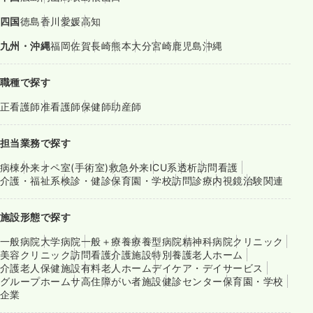
四国
徳島
香川
愛媛
高知
九州・沖縄
福岡
佐賀
長崎
熊本
大分
宮崎
鹿児島
沖縄
職種で探す
正看護師
准看護師
保健師
助産師
担当業務で探す
病棟
外来
オペ室(手術室)
救急外来
ICU系
透析
訪問看護
介護・福祉系
検診・健診
保育園・学校
訪問診療
内視鏡
治験関連
施設形態で探す
一般病院
大学病院
一般＋療養
療養型病院
精神科病院
クリニック
美容クリニック
訪問看護
介護施設
特別養護老人ホーム
介護老人保健施設
有料老人ホーム
デイケア・デイサービス
グループホーム
サ高住
障がい者施設
健診センター
保育園・学校
企業