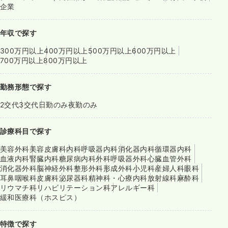
企業
年収で探す
300万円以上
400万円以上
500万円以上
600万円以上
700万円以上
800万円以上
勤務形態で探す
2交代
3交代
日勤のみ
夜勤のみ
診療科目で探す
美容外科
美容皮膚科
内科
呼吸器内科
消化器内科
循環器内科
血液内科
腎臓内科
糖尿病内科
外科
呼吸器外科
心臓血管外科
消化器外科
脳神経外科
整形外科
形成外科
小児科
産婦人科
眼科
耳鼻咽喉科
皮膚科
泌尿器科
精神科・心療内科
放射線科
麻酔科
リウマチ科
リハビリテーション科
アレルギー科
緩和医療科（ホスピス）
特徴で探す