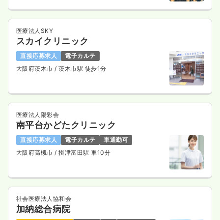
医療法人SKY
スカイクリニック
直接応募求人
電子カルテ
大阪府茨木市
/ 茨木市駅 徒歩1分
医療法人陽彩会
南平台かどたクリニック
直接応募求人
電子カルテ
車通勤可
大阪府高槻市
/ 摂津富田駅 車10分
社会医療法人協和会
加納総合病院