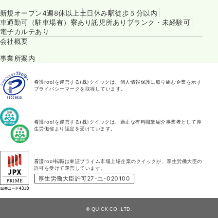
新規オープン
4週8休以上
土日休み
駅徒歩５分以内
車通勤可（駐車場有）
寮あり
託児所あり
ブランク・未経験可
電子カルテあり
会社概要
事業所案内
看護roo!を運営する(株)クイックは、個人情報保護に取り組む企業を示す
プライバシーマークを取得しています。
看護roo!を運営する(株)クイックは、適正な有料職業紹介事業者として厚
生労働省より認定を受けています。
看護roo!転職は東証プライム市場上場企業のクイックが、厚生労働大臣の
許可を受けて運営しています。
厚生労働大臣許可27-ユ-020100
© QUICK CO.,LTD.