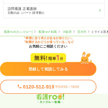
訪問看護
正看護師
日勤のみ（パート(非常勤)）
看護roo![カンゴルー]
看護roo! 転職
大阪府
茨木市
ミライエ茨
「希望に合う求人があるか知りたい」
「転職するかどうか迷っている」など
お気軽にご相談ください
登録して相談してみる
0120-512-919
平日9:00～18:00