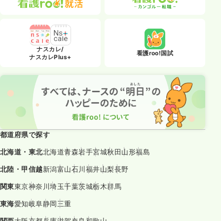
ナスカレ/
看護roo!国試
ナスカレPlus+
都道府県で探す
北海道・東北
北海道
青森
岩手
宮城
秋田
山形
福島
北陸・甲信越
新潟
富山
石川
福井
山梨
長野
関東
東京
神奈川
埼玉
千葉
茨城
栃木
群馬
東海
愛知
岐阜
静岡
三重
関西
大阪
京都
兵庫
滋賀
奈良
和歌山