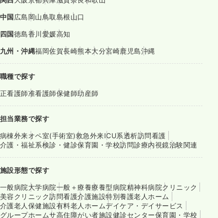
中国
広島
岡山
鳥取
島根
山口
四国
徳島
香川
愛媛
高知
九州・沖縄
福岡
佐賀
長崎
熊本
大分
宮崎
鹿児島
沖縄
職種で探す
正看護師
准看護師
保健師
助産師
担当業務で探す
病棟
外来
オペ室(手術室)
救急外来
ICU系
透析
訪問看護
介護・福祉系
検診・健診
保育園・学校
訪問診療
内視鏡
治験関連
施設形態で探す
一般病院
大学病院
一般＋療養
療養型病院
精神科病院
クリニック
美容クリニック
訪問看護
介護施設
特別養護老人ホーム
介護老人保健施設
有料老人ホーム
デイケア・デイサービス
グループホーム
サ高住
障がい者施設
健診センター
保育園・学校