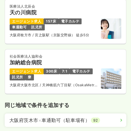
医療法人北辰会
天の川病院
エージェント求人
157床
電子カルテ
車通勤可
託児所
大阪府枚方市
/ 宮之阪駅（京阪交野線） 徒歩5分
社会医療法人協和会
加納総合病院
エージェント求人
300床
7:1
電子カルテ
託児所
寮
大阪府大阪市北区
/ 天神橋筋六丁目駅（OsakaMetro
谷町線） 徒歩1分
同じ地域で条件を追加する
大阪府茨木市
×
車通勤可（駐車場有）
92