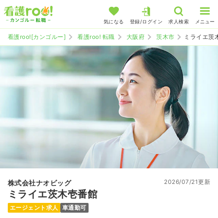
気になる
登録/ログイン
求人検索
メニュー
看護roo![カンゴルー]
看護roo! 転職
大阪府
茨木市
ミライエ茨
2026/07/21更新
株式会社ナオビッグ
ミライエ茨木壱番館
エージェント求人
車通勤可