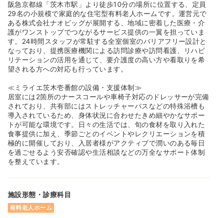
阪急京都線「茨木市駅」より徒歩10分の場所に位置する、定員
29名の小規模で家庭的な住宅型有料老人ホームです。運営元で
ある株式会社ナオビッグが展開する、地域に密着した医療・介
護がワンストップでつながるサービス提供の一翼を担っていま
す。24時間スタッフが常駐する全室個室のバリアフリー設計と
なっており、提携医療機関による訪問診療や訪問看護、リハビ
リテーションの活用を通じて、要介護度の高い方や看取りを希
望される方への対応も行っています。
≪ミライエ茨木壱番館の設備・支援体制≫
居室には2箇所のナースコールや車椅子対応のドレッサーが完備
されており、共有部にはストレッチャーバスなどの特殊浴槽も
導入されているため、身体状況に合わせたきめ細やかなサポー
トが可能な環境です。日々の生活では、旬の食材を取り入れた
食事提供に加え、季節ごとのイベントやレクリエーションを積
極的に開催しており、入居者様がアクティブで潤いのある毎日
を過ごせるよう安否確認や生活相談などの万全なサポート体制
を整えています。
施設形態・診療科目
有料老人ホーム