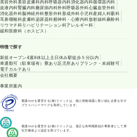
美容外科
美容皮膚科
内科
呼吸器内科
消化器内科
循環器内科
血液内科
腎臓内科
糖尿病内科
外科
呼吸器外科
心臓血管外科
消化器外科
脳神経外科
整形外科
形成外科
小児科
産婦人科
眼科
耳鼻咽喉科
皮膚科
泌尿器科
精神科・心療内科
放射線科
麻酔科
リウマチ科
リハビリテーション科
アレルギー科
緩和医療科（ホスピス）
特徴で探す
新規オープン
4週8休以上
土日休み
駅徒歩５分以内
車通勤可（駐車場有）
寮あり
託児所あり
ブランク・未経験可
電子カルテあり
会社概要
事業所案内
看護roo!を運営する(株)クイックは、個人情報保護に取り組む企業を示す
プライバシーマークを取得しています。
看護roo!を運営する(株)クイックは、適正な有料職業紹介事業者として厚
生労働省より認定を受けています。