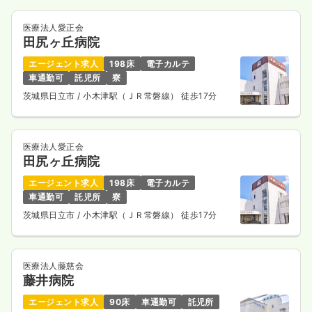
医療法人愛正会
田尻ヶ丘病院
エージェント求人
198床
電子カルテ
車通勤可
託児所
寮
茨城県日立市
/ 小木津駅（ＪＲ常磐線） 徒歩17分
医療法人愛正会
田尻ヶ丘病院
エージェント求人
198床
電子カルテ
車通勤可
託児所
寮
茨城県日立市
/ 小木津駅（ＪＲ常磐線） 徒歩17分
医療法人藤慈会
藤井病院
エージェント求人
90床
車通勤可
託児所