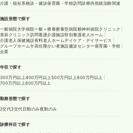
介護・福祉系
検診・健診
保育園・学校
訪問診療
内視鏡
治験関連
施設形態で探す
一般病院
大学病院
一般＋療養
療養型病院
精神科病院
クリニック
美容クリニック
訪問看護
介護施設
特別養護老人ホーム
介護老人保健施設
有料老人ホーム
デイケア・デイサービス
グループホーム
サ高住
障がい者施設
健診センター
保育園・学校
企業
年収で探す
300万円以上
400万円以上
500万円以上
600万円以上
700万円以上
800万円以上
勤務形態で探す
2交代
3交代
日勤のみ
夜勤のみ
診療科目で探す