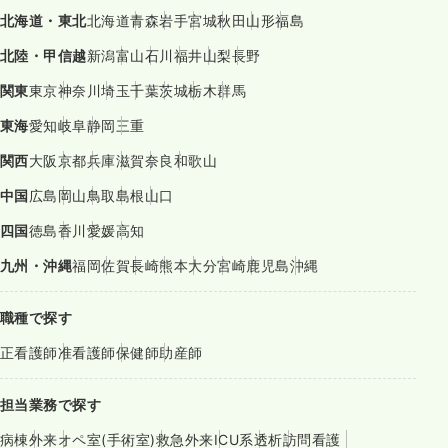
北海道・東北
北海道
青森
岩手
宮城
秋田
山形
福島
北陸・甲信越
新潟
富山
石川
福井
山梨
長野
関東
東京
神奈川
埼玉
千葉
茨城
栃木
群馬
東海
愛知
岐阜
静岡
三重
関西
大阪
京都
兵庫
滋賀
奈良
和歌山
中国
広島
岡山
鳥取
島根
山口
四国
徳島
香川
愛媛
高知
九州・沖縄
福岡
佐賀
長崎
熊本
大分
宮崎
鹿児島
沖縄
職種で探す
正看護師
准看護師
保健師
助産師
担当業務で探す
病棟
外来
オペ室(手術室)
救急外来
ICU系
透析
訪問看護