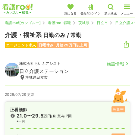
気になる
登録/ログイン
求人検索
メニュー
看護roo![カンゴルー]
看護roo! 転職
茨城県
日立市
日立介護ス
介護・福祉系
日勤のみ / 常勤
エージェント求人
日曜休み
月給29万円以上可
株式会社らいふアシスト
施設情報
日立介護ステーション
茨城県日立市
2026/07/28 更新
正看護師
募集中
21.0〜29.5
賞与 2回
万円
/月
※一例