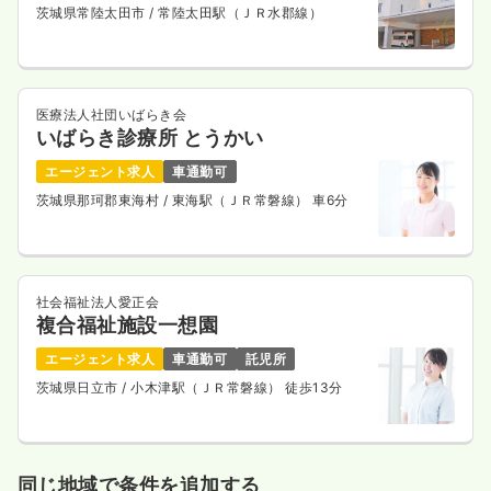
茨城県常陸太田市
/ 常陸太田駅（ＪＲ水郡線）
医療法人社団いばらき会
いばらき診療所 とうかい
エージェント求人
車通勤可
茨城県那珂郡東海村
/ 東海駅（ＪＲ常磐線） 車6分
社会福祉法人愛正会
複合福祉施設一想園
エージェント求人
車通勤可
託児所
茨城県日立市
/ 小木津駅（ＪＲ常磐線） 徒歩13分
同じ地域で条件を追加する