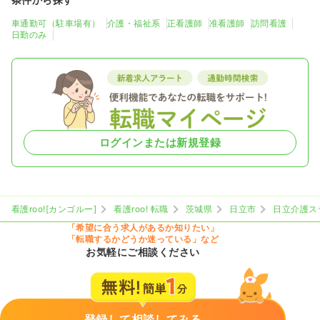
車通勤可（駐車場有）
介護・福祉系
正看護師
准看護師
訪問看護
日勤のみ
ログインまたは新規登録
看護roo![カンゴルー]
看護roo! 転職
茨城県
日立市
日立介護ス
「希望に合う求人があるか知りたい」
「転職するかどうか迷っている」など
お気軽にご相談ください
登録して相談してみる