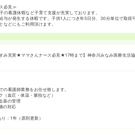
ス必見≫
子の看護休暇など子育て支援が充実しております。
給与が発生する休暇です。子供1人につき年5日分、30分単位で取得
となどにもご利用頂けます。
すみ充実★ママさんナース必見★17時まで】神奈川みなみ医療生活
。
での看護師業務をお任せ致します。
ク（血圧・体温・脈拍など）
る薬の管理
嚥の対応
あり：1年（原則更新）