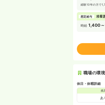
経験10年の方で1
准看
想定給与
1,400～
時給
職場の環
休日・休暇詳細
残
あ