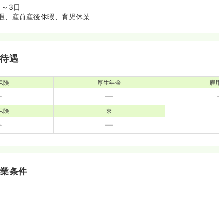
1～3日
暇、産前産後休暇、育児休業
・待遇
保険
厚生年金
雇
保険
寮
就業条件