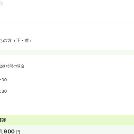
目
ちの方（正・准）
勤務時間の場合
:00
:30
護師
1,900
円