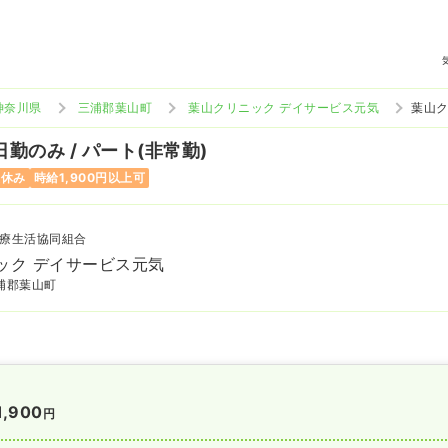
神奈川県
三浦郡葉山町
葉山クリニック デイサービス元気
葉山ク
日勤のみ / パート(非常勤)
曜休み
時給1,900円以上可
療生活協同組合
ック デイサービス元気
浦郡葉山町
1,900
円