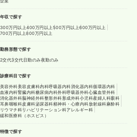
企業
年収で探す
300万円以上
400万円以上
500万円以上
600万円以上
700万円以上
800万円以上
勤務形態で探す
2交代
3交代
日勤のみ
夜勤のみ
診療科目で探す
美容外科
美容皮膚科
内科
呼吸器内科
消化器内科
循環器内科
血液内科
腎臓内科
糖尿病内科
外科
呼吸器外科
心臓血管外科
消化器外科
脳神経外科
整形外科
形成外科
小児科
産婦人科
眼科
耳鼻咽喉科
皮膚科
泌尿器科
精神科・心療内科
放射線科
麻酔科
リウマチ科
リハビリテーション科
アレルギー科
緩和医療科（ホスピス）
特徴で探す