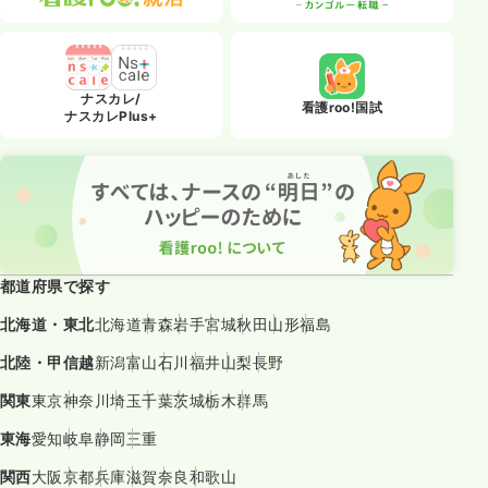
ナスカレ/
看護roo!国試
ナスカレPlus+
都道府県で探す
北海道・東北
北海道
青森
岩手
宮城
秋田
山形
福島
北陸・甲信越
新潟
富山
石川
福井
山梨
長野
関東
東京
神奈川
埼玉
千葉
茨城
栃木
群馬
東海
愛知
岐阜
静岡
三重
関西
大阪
京都
兵庫
滋賀
奈良
和歌山