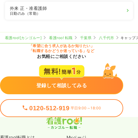
外来
正・准看護師
日勤のみ（常勤）
看護roo![カンゴルー]
看護roo! 転職
千葉県
八千代市
キャップ
「希望に合う求人があるか知りたい」
「転職するかどうか迷っている」など
お気軽にご相談ください
登録して相談してみる
0120-512-919
平日9:00～18:00
看護roo!転職とは
Myページ