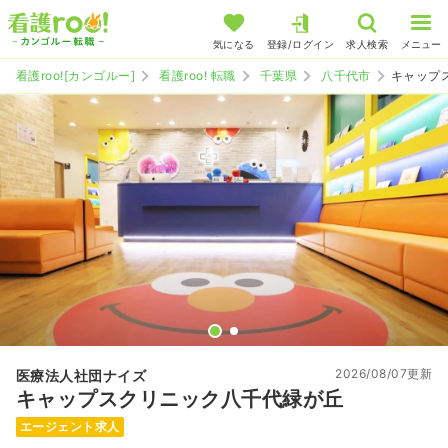
気になる
登録/ログイン
求人検索
メニュー
看護roo![カンゴルー]
看護roo! 転職
千葉県
八千代市
キャップ
2026/08/07更新
医療法人社団ナイズ
キャップスクリニック八千代緑が丘
エージェント求人