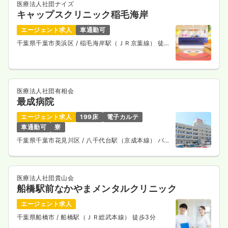
医療法人社団ナイズ
キャップスクリニック稲毛海岸
エージェント求人
車通勤可
千葉県千葉市美浜区
/ 稲毛海岸駅（ＪＲ京葉線） 徒歩
2分
医療法人社団有相会
最成病院
エージェント求人
199床
電子カルテ
車通勤可
寮
千葉県千葉市花見川区
/ 八千代台駅（京成本線） バス
13分
医療法人社団貴山会
船橋駅前なかやまメンタルクリニック
エージェント求人
千葉県船橋市
/ 船橋駅（ＪＲ総武本線） 徒歩3分