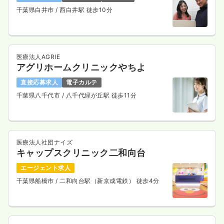
千葉県白井市
/ 西白井駅 徒歩10分
医療法人AGRIE
アグリホームクリニックやちよ
直接応募求人
電子カルテ
千葉県八千代市
/ 八千代緑が丘駅 徒歩11分
医療法人社団ナイズ
キャップスクリニック二和向台
エージェント求人
千葉県船橋市
/ 二和向台駅（新京成電鉄） 徒歩4分