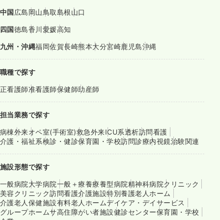
中国
広島
岡山
鳥取
島根
山口
四国
徳島
香川
愛媛
高知
九州・沖縄
福岡
佐賀
長崎
熊本
大分
宮崎
鹿児島
沖縄
職種で探す
正看護師
准看護師
保健師
助産師
担当業務で探す
病棟
外来
オペ室(手術室)
救急外来
ICU系
透析
訪問看護
介護・福祉系
検診・健診
保育園・学校
訪問診療
内視鏡
治験関連
施設形態で探す
一般病院
大学病院
一般＋療養
療養型病院
精神科病院
クリニック
美容クリニック
訪問看護
介護施設
特別養護老人ホーム
介護老人保健施設
有料老人ホーム
デイケア・デイサービス
グループホーム
サ高住
障がい者施設
健診センター
保育園・学校