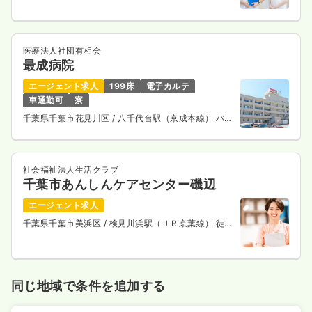
医療法人社団有相会
最成病院
エージェント求人
199床
電子カルテ
車通勤可
寮
千葉県千葉市花見川区
/ 八千代台駅（京成本線） バス
13分
社会福祉法人生活クラブ
千葉市あんしんケアセンター磯辺
エージェント求人
千葉県千葉市美浜区
/ 検見川浜駅（ＪＲ京葉線） 徒歩
16分
同じ地域で条件を追加する