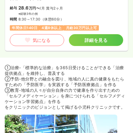
28.6
給与
万円〜
/月
賞与2ヶ月
※経験3年の例
時間
8:30～17:30
（休憩60分）
年間休日140日
4週8休以上
月給30万円以上可
気になる
詳細を見る
①治療-「標準的な治療」を365日受けることができる「治療
提供拠点」を維持し、普及する
②予防-他分野との融合を図り、地域の人に真の健康をもたら
すための「予防医学」を実践する「予防医療拠点」を作る
③教育-地域の人々が自分自身の力で健康を作り出すための
「セルフメディケーション」を身につけられる「セルフメディ
ケーション学習拠点」を作る
をクリニックのビジョンとして掲げる小児科クリニックです。